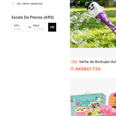
No Other Material
Escala De Precios (ARS)
Min:
Max:
OK
Varita de Burbujas Automática de Fantasma de Halloween para Niños, Juguete Eléctrico de Burbujas con Diseño de Fantasma Morado Lindo con Luces y Gran Salida de Burbujas, Juego al Aire Libre en Césped, Camping y Parque, Adecuado para Niños y Niñas de 3 Años, Atmósfera Festiva, Re
-5%
ARS$47.720