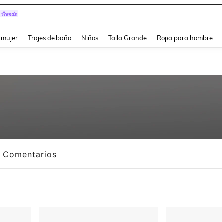
pera
and down arrow keys to navigate search Búsqueda reciente and Busca y Encuentr
 mujer
Trajes de baño
Niños
Talla Grande
Ropa para hombre
Comentarios