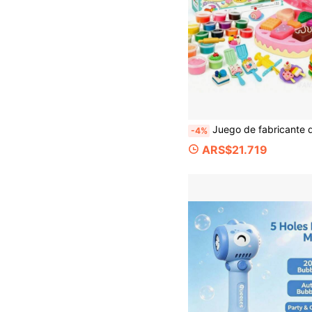
Juego de fabricante de postres de arcilla con forma de pastel para niños, arcilla multicolor con herramientas de molde completas, adecuado para juegos en casa, ocio al aire libre, fiestas festivas, Navidad, Halloween, r
-4%
ARS$21.719