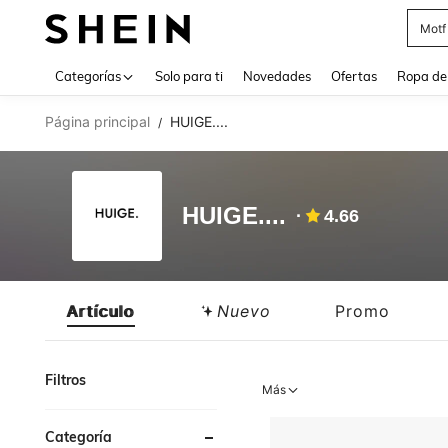
Cam
Use up 
Categorías
Solo para ti
Novedades
Ofertas
Ropa de
Página principal
HUIGE....
/
HUIGE....
4.66
Artículo
Nuevo
Promo
Filtros
Más
Categoría