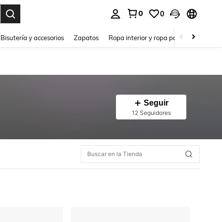
0
0
a. Press Enter to select.
Bisutería y accesorios
Zapatos
Ropa interior y ropa para dormir
Ho
Seguir
12 Seguidores