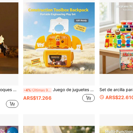
strés, soledad tranquila, adecuado como regalo de cumpleaños, Navidad
Juego de juguetes de construcción e ingeniería para niños, modelo de figura de herramienta de ingeniería realista, caja de almacenamiento portátil, juguete educativo de juego de roles para niños y niñas, regalo de cumpleaños de 3 años, Día del Niño, Navidad, Año Nuevo, regalo de vacaciones, interacción entre padres e hijos, juego interior y exterior, combinación de herramientas de excavadora y bulldozer realista
-4%
Últimas 9 hrs
ARS$22.61
ARS$17.266