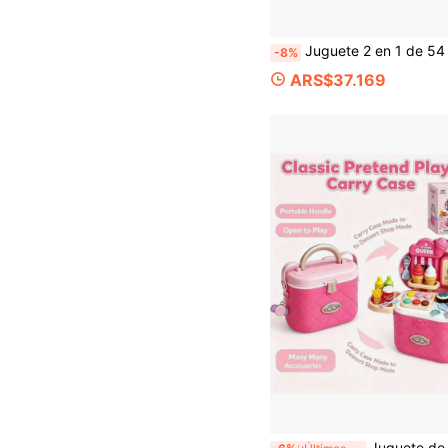
Juguete 2 en 1 de 54 cm con tablero de dardos de pintura de agua de animales de doble cara, un lado tablero de dardos con puntuación y un lado lienzo de agua de animales, garabato de agua claro borrable y reescribible, viene con dardos de bolas adhesivas y bolígrafos de acuarela, juego completo de accesorios, material de tela no tejida, adecuado para sala de estar interior, patio exterior
-8%
ARS$37.169
Juguete de juego de rol 2 en 1 para niños, bolso de mano de helado y postre, set realista de helado, pastel y aperitivos, diseño de bolso bandolera portátil, jueg