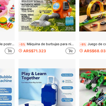
egalo perfecto de cumpleaños, juguete hecho a mano unisex para niños y niñas
Máquina de burbujas para niños con forma de cortacésped, máquina de burbujas automática alimentada por batería con luces LED, adecuada para juegos de jardinería al aire libre en el jardín para niños pequeños, perfecta para regalos de fiestas de cumpleaños de verano y juegos en el patio
Juego de coches de carreras con lanzador de pista de tiburón para niños, viene con pista circular de 360 grados, incluye 6 coches de aleación y un
-5%
-9%
ARS$71.323
ARS$68.03