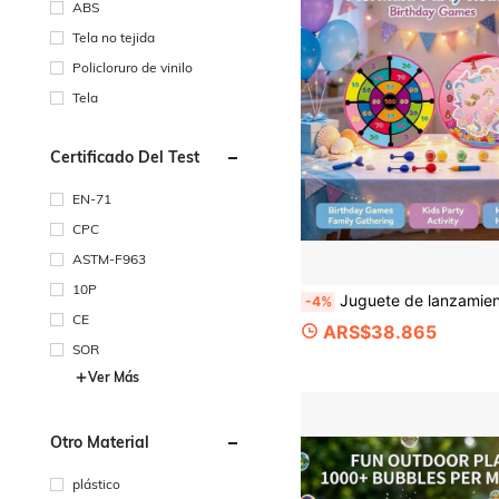
ABS
Tela no tejida
Policloruro de vinilo
Tela
Certificado Del Test
EN-71
CPC
ASTM-F963
10P
Juguete de lanzamiento de pintura de agua de sirena de doble cara para niños, diseño de partición multicapa, compatible con pintura, reconocimiento de colores, aprendizaje de números, batalla de dardos, material de tela no tejida, adecuado para juegos familiares en la sala de esta
-4%
CE
ARS$38.865
SOR
Ver Más
Otro Material
plástico