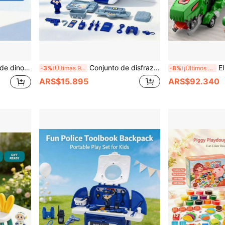
 niños y niñas de 3 años aman este juguete divertido, gran regalo con atmósfera festiva
Conjunto de disfraz de policía realista para niños con maleta con ruedas, juego completo de accesorios de policía que incluye walkie-talkie, binoculares, pistola de juguete, figura de policía, maleta portátil con ruedas para almacenamiento, juego de rol de tareas del hogar, regalo sorpresa para cumpleaños, 1 de junio, Navidad, Año Nuevo
El mejor coche de carreras transf
-3%
Últimas 9 hrs
-8%
¡Últimos 2 días
ARS$15.895
ARS$92.340