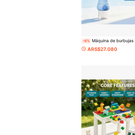
Máquina de burbujas de dinosaurio parpadeante viral, varita de burbujas portátil para niños, juguete de exterior, soplado continuo de burbujas con un solo clic, adecuado para parque, camping, juego en piscina, Halloween, Pascua, regalo de fiesta festiva,
-6%
ARS$27.080