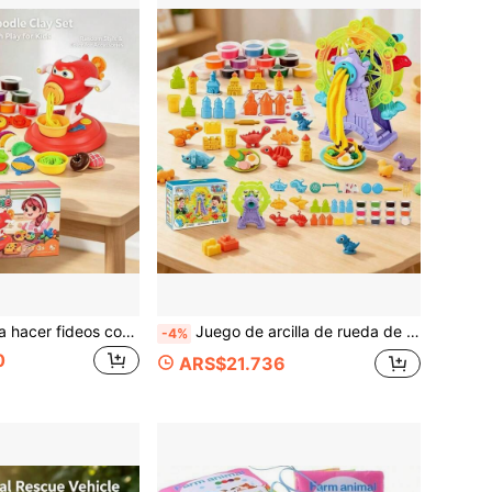
Set de arcilla para hacer fideos con avión rojo, con arcilla y juego completo de moldes de alimentos, los niños pueden hacer fideos, postres, formas de frutas y verduras, adecuado para interacción padres e hijos en casa, reuniones con amigos, cumpleaños, Navidad, Halloween, regalo preferido para niños en días festivos, juguete educativo hecho a mano para niños y niñas
Juego de arcilla de rueda de la fortuna, molde de castillo de dinosaurio, diversión de presionar y extruir para dar forma a fideos, adecuado para manualidades en casa entre padres e hijos, juego de recreo en el jardín de infancia, creación DIY para fiestas de cumpleaños, regalo perfecto para niños en Navidad, Halloween, Pascua, juguete hecho a mano unisex
-4%
0
ARS$21.736