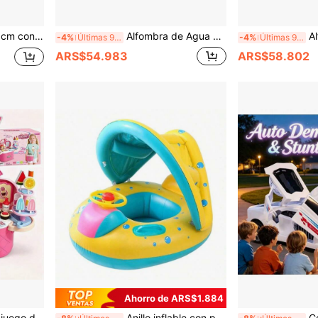
, fiesta de vacaciones, ejercicios de reconocimiento de colores y conteo, regalo de Navidad, cumpleaños y aniversario para niños y niñas
Alfombra de Agua Mágica de Dibujo de Coche de Ingeniería 2 en 1, Alfombra de Gateo, Borde de Coche de Dibujos Animados Diversión Cognitiva, Pintura con Agua Sin Pintura Sin Manchas, Plegable Portátil Adecuada para Camping, Excursiones, Reuniones Familiares, Actividades de Pascua, Accesorios Divertidos, 1er Cumpleaños, Año Nuevo, Regalo de Halloween para Niños
Alfombra de pintura con agua de vida si
-4%
Últimas 9 hrs
-4%
Últimas 9 hrs
ARS$54.983
ARS$58.802
Ahorro de ARS$1.884
o de tienda de rol, adecuado para niños y niñas de aproximadamente 3 años, regalo de cumpleaños y festivo
Anillo inflable con parasol y volante para bebés, asiento de bote para infantes, juguete de bote con bocina para piscina en casa
Coche de Carreras Acrobático de 5 Puer