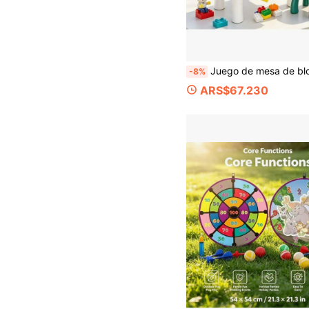
Juego de mesa de bloques grande multifuncional para niños con silla con forma de conejo lindo, altura ajustable de 2 niveles, caja de almacenamiento incorporada, se puede usar como mesa de juego de ensamblaje, escritorio de estudio, mesa de comedor, juego interactivo padre-hijo en el hogar, desarrolla la cr
-8%
ARS$67.230