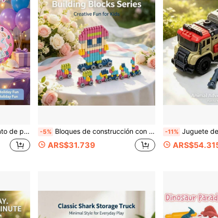
r, patio trasero, fiesta de Navidad y Año Nuevo, regalo de cumpleaños para niños y niñas de 3 años
Bloques de construcción con forma de bala, compatibles con modelos de automóviles de ensamblaje libre, desarrollan la coordinación mano-ojo y la creatividad espacial de los niños. Adecuado para juegos de escritorio en el hogar, interacción familiar en el patio, ocio en fiestas festivas, regalo perfecto para Navidad, Halloween, fiestas de cumpleaños.
Juguete de Escena Completa de Coche de Dinosaurio Todoterreno Realista, Camión de Transporte Grande Caqui & Rojo, Incluye T-Rex, Triceratops,
-5%
-11%
ARS$31.739
ARS$54.31