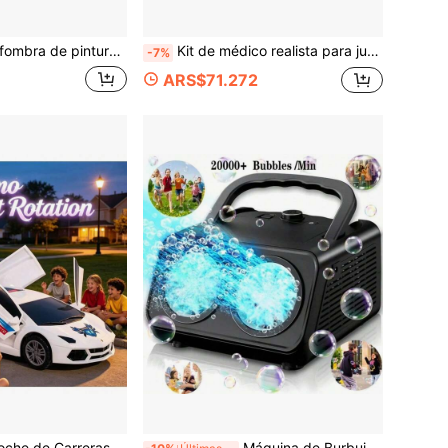
lvestre polar, patrón de animales de glaciar de dibujos animados para estimular el interés cognitivo, garabato de agua seco y reutilizable, juego de dormitorio para padres e hijos, ocio en el balcón, accesorio interactivo para fiesta de cumpleaños, regalo para niños en el Día del Niño y temporada de regreso a la escuela
Kit de médico realista para juego de rol infantil, incluye un juego completo de estetoscopio, tijeras, jeringa y otros accesorios médicos realistas, caja con asa portátil y diseño de compartimento de almacenamiento, adecuado para juego en interiores, juego al aire libre en el patio, reuniones de fiestas festivas, regalo ideal para Navidad, Halloween, Pascua, juguete de juego de rol para niños y niñas de 3 años
-7%
ARS$71.272
tas para Niños, Opciones de Color Dual Rojo y Blanco, Puertas de Apertura y Cierre Automático Completo con Rotación en el Sitio, Efectos de Sonido Dinámicos Integrados, Adecuado para Juego al Aire Libre en el Patio e Interior, Unisex para Niños y Niñas de 3 Años, Regalo Considerado para Navidad, Cumpleaños y Primer Cumpleaños
Máquina de Burbujas Mágica para Exterior de Verano, Máquina de Burbujas para Escenario, Doble Salida 2K+ Burbujas por Minuto, Opción Ideal para Ambiente de Fiesta, Esencial para Reuniones, Mejor Regalo de Vacaciones