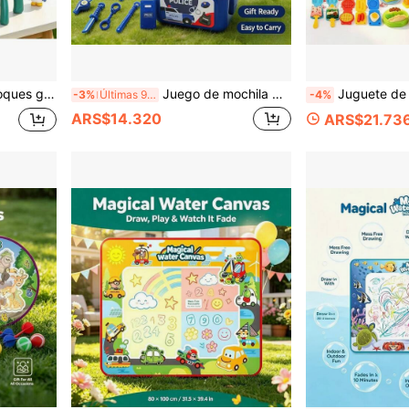
eatividad práctica, adecuado para niños y niñas, regalo preferido para cumpleaños, Navidad, Día del Niño
Juego de mochila de almacenamiento de policía realista para niños, consola portátil multifuncional de aplicación de la ley, juego completo de accesorios de policía con almacenamiento, juego de rol interactivo entre padres e hijos, adecuado para niños y niñas, regalo ideal para cumpleaños, Día del Niño, Navidad, Año Nuevo, juguete educativo portátil de juego de rol para jugar en casa y al aire libre
Juguete de Arcilla Piggy Creador de Fideos 43 piezas para Niños DIY, Arcilla Suave con Varios Moldes de Comida, Puede Hacer Fideo
-3%
Últimas 9 hrs
-4%
ARS$14.320
ARS$21.73