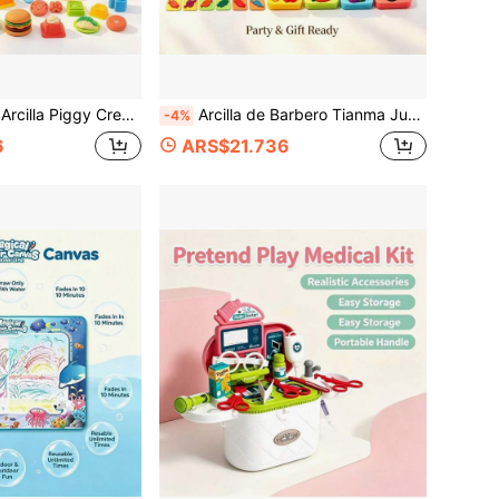
s, Dumplings, Postres, Adecuado para Mesa Interior, Juego en Casa Padre-Hijo, Fiestas de Vacaciones, Cumpleaños Creativo, Regalo de Navidad y Año Nuevo para Niños y Niñas de 3 Años
Arcilla de Barbero Tianma Juguete DIY Hecho a Mano para Niños, Con Modelo de Dinosaurio, Moldes de Frutas y Verduras Juego Completo de Herramientas, Desarrolla la Coordinación Mano-Ojo y la Capacidad Creativa de los Niños. Adecuado para la Interacción Padre-Hijo en el Hogar, Juego de Ocio en el Patio, Juego de Fiesta de Navidad y Halloween, Empaque de Caja de Regalo Exquisito, Regalo Ideal para el Día del Niño, Cumpleaños, Pascua.
-4%
6
ARS$21.736