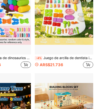
otoras finas y la capacidad creativa de los niños. Adecuado para manualidades en el escritorio del hogar, juegos de picnic al aire libre, interacción padre-hijo DIY, regalo perfecto para Navidad, Halloween, fiesta de cumpleaños.
Juego de arcilla de dentista infantil, moldes de postres y herramientas de modelado completas, desarrolla las habilidades motoras finas y la conciencia oral de los niños. Adecuado para la interacción padres-hijos en el hogar y el juego con amigos, empaque de caja de regalo exquisito y elegante, regalo ideal para niños en Navidad, cumpleaños, Pascua, amado por niños y niñas de 3 años
-4%
6
ARS$21.736