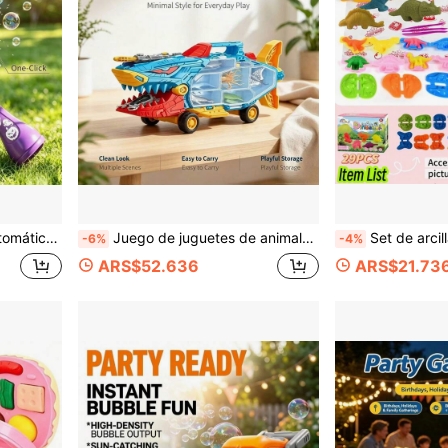
galo de Fiesta de Cumpleaños de Halloween, Opción de Regalo de Vacaciones Juguete Divertido
Juego de juguetes de animales marinos con submarino de almacenamiento Megalodon, compartimento de almacenamiento transparente que puede almacenar múltiples modelos de criaturas submarinas, figuras realistas de tiburón, tortuga, pulpo, león marino, juguete de escena de escritorio de juego de agua interactivo para padres e hijos, regalo ideal para el Día del Niño, cumpleaños, Año Nuevo
Set de arcilla de dinosaurios para niños, arcilla de modelado con múltiples moldes con forma de dinosaurio y herramientas de presión, desarrolla las habilidades m
-6%
-4%
ARS$52.636
ARS$21.73