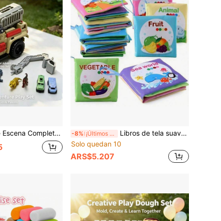
 Vehículo de Construcción Mini, Piezas de Brazo Mecánico Ensamblable, Adecuado para Juegos en Casa Padre-Hijo, Salidas al Parque, Día de Año Nuevo, Primer Cumpleaños, Regalos de Vacaciones Infantiles de Halloween
Libros de tela suaves para la educación temprana y el desarrollo cognitivo del bebé, con temas de frutas, animales y océano. Son resistentes al desgarro, lavables, con materiales, colores vibrantes y patrones vívidos que ayudan al desarrollo cognitivo temprano del bebé. Juguete educativo interactivo entre padres e hijos, adecuado como regalo para Navidad, cumpleaños, Halloween y Pascua.
-8%
¡Últimos 2 días
Solo quedan 10
5
ARS$5.207