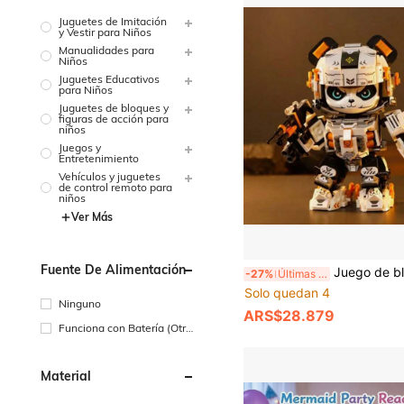
Juguetes de Imitación
y Vestir para Niños
Manualidades para
Niños
Juguetes Educativos
para Niños
Juguetes de bloques y
figuras de acción para
niños
Juegos y
Entretenimiento
Vehículos y juguetes
de control remoto para
niños
Ver Más
Fuente De Alimentación
Juego de bloques de construcción de panda mecánico & 12 animales del zodiaco - Decoración de escritorio DIY, alivio del e
-27%
Últimas 9 hrs
Solo quedan 4
Ninguno
ARS$28.879
Funciona con Batería (Otra
s Baterías)
Material