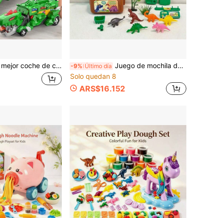
ormable 3 en 1 de almacenamiento de Mecha Tyrannosaurus Rex, pista extensible de ensamblaje gratuito que mejora la experiencia de juego, competencia de batalla simultánea de múltiples coches llena de diversión, a los niños y niñas les encanta, regalo exquisito para Halloween y cumpleaños
Juego de mochila de almacenamiento de dinosaurios realistas para niños, múltiples modelos mini de tiranosaurio y triceratops con accesorios de vegetación, caja de almacenamiento portátil de mano con organización de un solo clic para evitar la dispersión, adecuado para juego de escritorio interior, camping al aire libre, picnic, salidas al parque, cumpleaños, Día del Niño, Navidad, regalo de Año Nuevo
-9%
Último día
Solo quedan 8
ARS$16.152