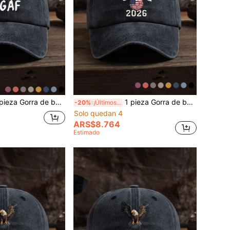
sbol casual y ajustable para exteriores, con estampado de letras, de tela suave, elegante para todas las estaciones, adecuada para uso diario, festivales y vacaciones
1 pieza Gorra de béisbol ajustable de estilo casual y de moda al aire libre con estampado del fútbol de EE. UU. 2026, de estilo vintage y transpirable, adecuada para uso diario, primavera/verano, playa, vacaciones
-20%
¡Últimos 3 días
Solo quedan 4
ARS$8.764
Estimado