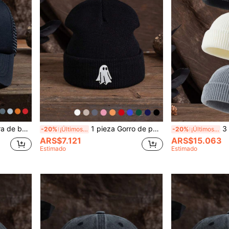
libre, suave, con visera tipo pico de pato, para todas las estaciones
1 pieza Gorro de punto con bordado de fantasma, estilo de pareja para deportes al aire libre, esquí, camping, ropa de calle, gorro cálido de otoño/invierno
3 piezas Go
-20%
¡Últimos 3 días
-20%
¡Últimos 3 días
ARS$7.121
ARS$15.063
Estimado
Estimado