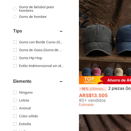
Gorra de béisbol para
hombres
Gorro de hombre
Tipo
Gorra con Borde Curvo (Gor
ra Tipo Dad)
Gorra de Gasa (Gorra de B
éisbol)
Gorra Hip Hop
Estilo tridimensional sin ala
s
Ahorro de A
Elemento
2 piezas Gorra de béisbol unisex ajustable de unicolor y est
-16%
¡Últimos 3 días
Ninguno
ARS$13.505
80+ vendidos
Letras
Estimado
Animal
Color sólido
Estrella