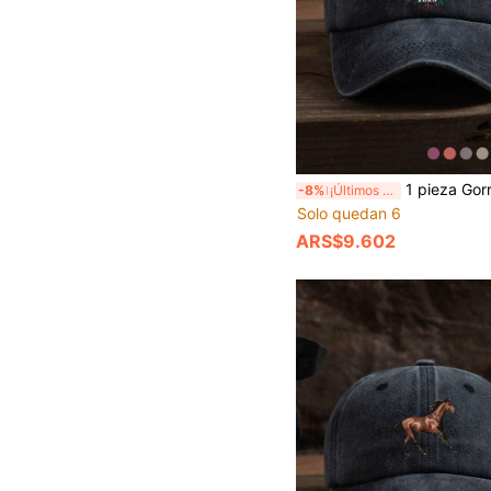
1 pieza Gorra de béisbol unisex casual y de moda para uso diario con impresión de 3 balones de fútbo
-8%
¡Últimos 3 días
Solo quedan 6
ARS$9.602