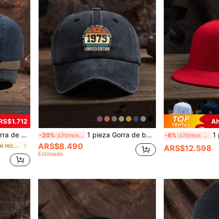
RS$1.712
Ah
, casual y de moda para uso diario
1 pieza Gorra de béisbol ajustable casual y deportiva con gráfico de 1975 para hombre, adecuada para uso diario
1 pieza Gorr
-20%
¡Últimos 3 días
-8%
¡Últimos 3 días
ARS$8.490
en Altamente recomprado Sombreros De Hombre
ARS$12.598
Estimado