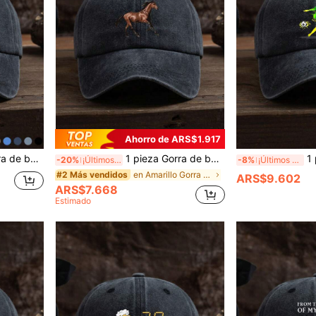
Ahorro de ARS$1.917
ogan, talla ajustable, apta para uso diario
1 pieza Gorra de béisbol ajustable con estampado de caballo vintage, para uso deportivo al aire libre y uso diario casual, unisex
1 pieza Gorra de
-20%
¡Últimos 3 días
-8%
¡Últimos 3 días
en Amarillo Gorra de béisbol para hombre
#2 Más vendidos
ARS$9.602
ARS$7.668
Estimado