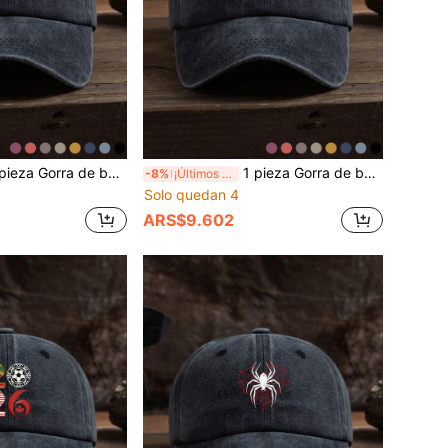
ol vintage para hombre y mujer, casual de moda para exteriores, ajustable, con estampado de palmera de coco, esencial de viaje para todas las estaciones, popular, cómoda y transpirable
1 pieza Gorra de béisbol vintage unisex para exteriores, casual y de moda, ajustable, con estampado gráfico de auriculares PLAYER, para todas las estaciones, primavera y verano, esencial para viajes, popular, cómoda y transpirable
-8%
¡Últimos 3 días
Solo quedan 4
ARS$9.602