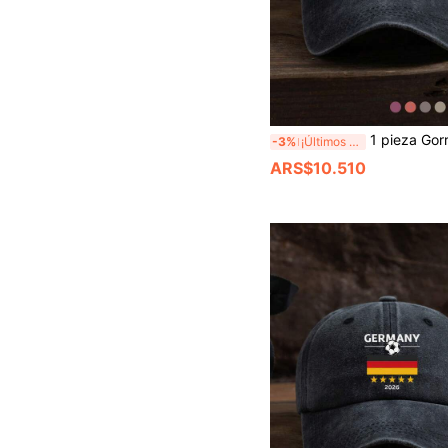
1 pieza Gorra de béisbol ajustable con estampado personalizado de letras & país para deportes al air
-3%
¡Últimos 2 días
ARS$10.510