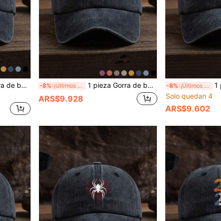
l de la Copa Mundial 2026 de América del Norte, ajustable
1 pieza Gorra de béisbol ajustable suave con estampado de letras, moda casual para exteriores, unisex, para todas las estaciones
1 pieza Gorra de béisb
-8%
¡Últimos 3 días
-8%
¡Últimos 3 días
Solo quedan 4
ARS$9.928
ARS$9.602