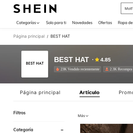
Cam
Use up 
Categorías
Solo para ti
Novedades
Ofertas
Ropa de
Página principal
BEST HAT
/
BEST HAT
4.85
23K Vendido recientemente
2.3K Recompra
Página principal
Artículo
Prom
Filtros
Más
Categoría