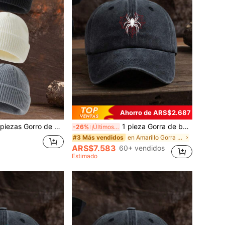
Ahorro de ARS$2.687
rro de punto de unicolor casual para hombre, adecuado para uso diario, atuendo de otoño/invierno
1 pieza Gorra de béisbol unisex ajustable para uso casual al aire libre con estampado gráfico de tela de araña, suave y adecuada para todas las estaciones
-26%
¡Últimos 3 días
en Amarillo Gorra de béisbol para hombre
#3 Más vendidos
ARS$7.583
60+ vendidos
Estimado