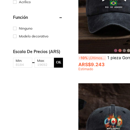
Acrílico
Función
Ninguno
Modelo decorativo
Escala De Precios (ARS)
1 pieza Gorra de béisbol casual y de moda para hombre con estampado de la letra Brasil, 
-10%
¡Últimos 3 días
Min:
Max:
OK
ARS$9.243
Estimado