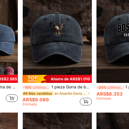
RS$2.585
Ahorro de ARS$1.010
ilo retro para uso casual y diario
1 pieza Gorra de béisbol vintage lavada para hombre y mujer, casual de moda para exteriores, ajustable, con estampado de águila, cómoda y transpirable, esencial para viajes, para todas las estaciones, primavera y verano
1 pieza Gorra de b
-10%
¡Últimos 3 días
-20%
¡Últimos 3 días
ARS$8.353
en Amarillo Gorra de béisbol para hombre
#6 Más vendidos
Estimado
ARS$9.089
Estimado