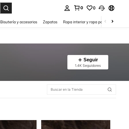
0
0
a. Press Enter to select.
Bisutería y accesorios
Zapatos
Ropa interior y ropa para dormir
Ho
Seguir
1.4K Seguidores