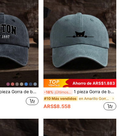
Ahorro de ARS$1.883
éisbol unisex para exteriores, casual y de moda, con estampado de letra BOSTON, personalizada, popular, para todas las estaciones, de talla ajustable
1 pieza Gorra de béisbol unisex de moda casual al aire libre con estampado de gato, ajustable y suave, adecuado para uso diario
-18%
¡Últimos 3 días
en Amarillo Gorra de béisbol para hombre
#10 Más vendidos
ARS$8.558