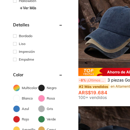
Halloween
Ver Más
Detalles
Bordado
Liso
Impresión
Empalme
Ahorro de A
Color
3 piezas Gorra de béisbol unisex de unicolor retro, ajustable
-8%
¡Últimos 3 días
#2 Más vendidos
Multicolor
Negro
ARS$19.684
100+ vendidos
Blanco
Rosa
Azul
Gris
Rojo
Verde
Amarillo
Caqui