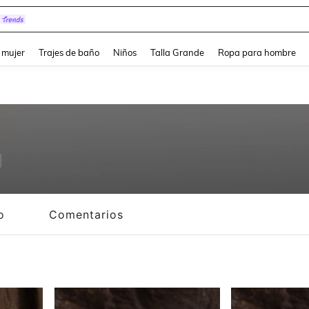
pera
and down arrow keys to navigate search Búsqueda reciente and Busca y Encuentr
 mujer
Trajes de baño
Niños
Talla Grande
Ropa para hombre
o
Comentarios