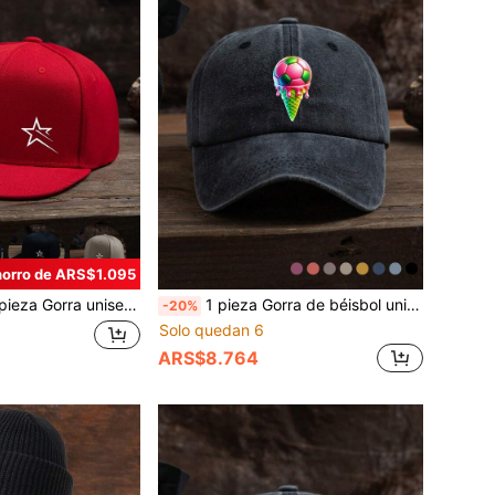
orro de ARS$1.095
a unisex de borde plano ajustable de moda informal para uso diario con estampado gráfico de ropa urbana
1 pieza Gorra de béisbol unisex casual y de moda para uso al aire libre, con estampado de balón de fútbol mundial e impresión de helado, ajustable y suave, adecuada para uso diario, playa y vacaciones
-20%
Solo quedan 6
ARS$8.764