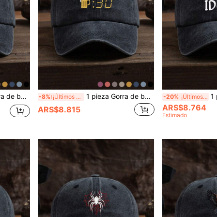
ajustable, de tela suave, adecuada para uso diario
1 pieza Gorra de béisbol unisex informal y ajustable con estampado divertido de "Hora de la cerveza", adecuada para uso diario
1 pieza Gorra de béi
-8%
¡Últimos 3 días
-20%
¡Últimos 3 días
ARS$8.764
ARS$8.815
Estimado