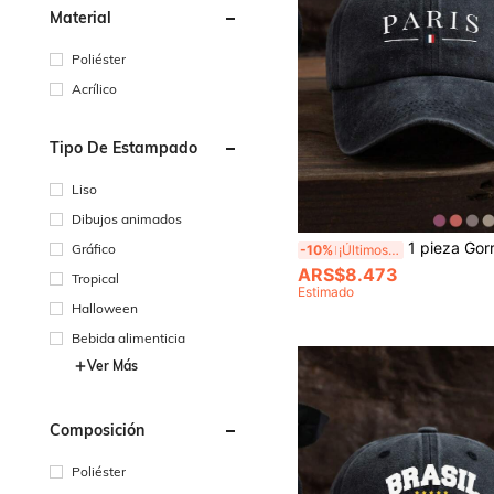
Material
Poliéster
Acrílico
Tipo De Estampado
Liso
Dibujos animados
1 pieza Gorra de béisbol unisex casual de moda con estampado de París y esl
Gráfico
-10%
¡Últimos 3 días
ARS$8.473
Tropical
Estimado
Halloween
Bebida alimenticia
Ver Más
Composición
Poliéster