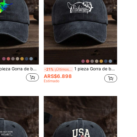
 béisbol unisex casual y ajustable para uso al aire libre con estampado gráfico de fútbol verde, de tela suave apta para uso diario
1 pieza Gorra de béisbol unisex lavada con estampado, de moda casual para pesca y actividades al aire libre, ajustable y apta para uso diario en todas las estaciones
-21%
¡Últimos 3 días
ARS$6.898
Estimado