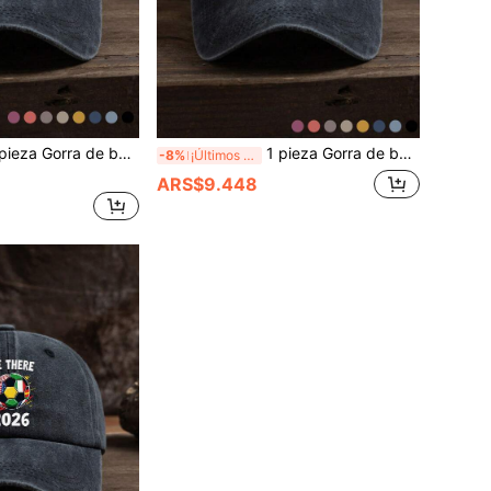
a de béisbol unisex casual y suave con estampado gráfico de la Copa Mundial 2026, adecuada para uso diario
1 pieza Gorra de béisbol unisex con estampado de patrón de telaraña, moda casual para exteriores, suave, ajustable en tamaño, para todas las estaciones
-8%
¡Últimos 3 días
ARS$9.448