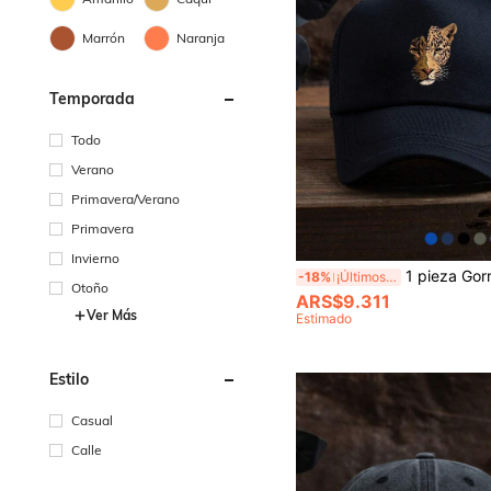
Marrón
Naranja
Temporada
Todo
Verano
Primavera/Verano
Primavera
Invierno
1 pieza Gorra de béisbol para hombre con estampado decorativo de cabeza de leopardo, estilo callejero y deportivo al aire 
-18%
¡Últimos 3 días
Otoño
ARS$9.311
Ver Más
Estimado
Estilo
Casual
Calle