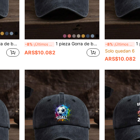
e libre y uso casual, desgastada, para hombres y mujeres
1 pieza Gorra de béisbol unisex con estampado de fútbol, moda casual para exteriores, suave, de talla ajustable, para todas las estaciones
1 pieza Gorr
-8%
¡Últimos 3 días
-8%
¡Últimos 3 días
Solo quedan 6
ARS$10.082
ARS$10.082