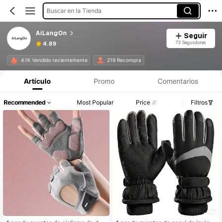
Buscar en la Tienda
AiLangOn
Seguir
73 Seguidores
4.89
4.1K Vendido recientemente
219 Recompra
Artículo
Promo
Comentarios
Recommended
Most Popular
Price
Filtros