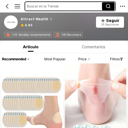
Buscar en la Tienda
Attract Wealth
Seguir
26 Seguidores
4.83
1.1K Vendido recientemente
140 Recompra
Artículo
Comentarios
Recommended
Most Popular
Price
Filtros