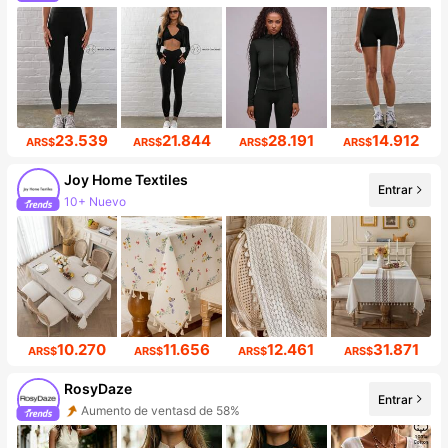
23.539
21.844
28.191
14.912
ARS$
ARS$
ARS$
ARS$
Joy Home Textiles
10+ Nuevo
Entrar
Incremento de seguidores de 32%
10.270
11.656
12.461
31.871
ARS$
ARS$
ARS$
ARS$
RosyDaze
Aumento de ventasd de 58%
Entrar
Incremento de seguidores de 106%