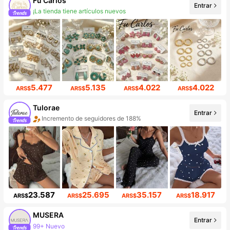
Fu Carlos
¡La tienda tiene artículos nuevos
Entrar
Incremento de seguidores de 127%
5.477
5.135
4.022
4.022
ARS$
ARS$
ARS$
ARS$
Tulorae
Entrar
Incremento de seguidores de 188%
Aumento de ventasd de 247%
23.587
25.695
35.157
18.917
ARS$
ARS$
ARS$
ARS$
MUSERA
99+ Nuevo
Entrar
4.3M seguidores