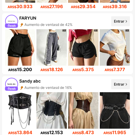
30.933
27.196
29.354
39.316
ARS$
ARS$
ARS$
ARS$
FARYUN
Entrar
Aumento de ventasd de 42%
Incremento de seguidores de 417%
15.200
18.126
5.375
7.377
ARS$
ARS$
ARS$
ARS$
Sandy abc
Aumento de ventasd de 16%
Entrar
Incremento de seguidores de 830%
13.864
12.153
8.473
11.965
ARS$
ARS$
ARS$
ARS$