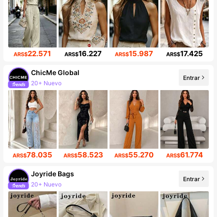
22.571
16.227
15.987
17.425
ARS$
ARS$
ARS$
ARS$
ChicMe Global
Entrar
20+ Nuevo
Incremento de seguidores de 669%
78.035
58.523
55.270
61.774
ARS$
ARS$
ARS$
ARS$
Joyride Bags
Entrar
20+ Nuevo
Incremento de seguidores de 431%