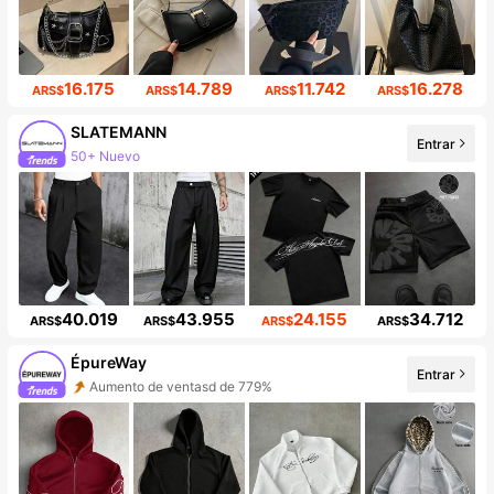
16.175
14.789
11.742
16.278
ARS$
ARS$
ARS$
ARS$
SLATEMANN
Entrar
50+ Nuevo
25K seguidores
40.019
43.955
24.155
34.712
ARS$
ARS$
ARS$
ARS$
ÉpureWay
Entrar
Aumento de ventasd de 779%
Incremento de seguidores de 173%