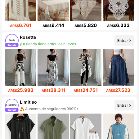
6.761
9.414
5.820
6.333
ARS$
ARS$
ARS$
ARS$
Rosette
Entrar
¡La tienda tiene artículos nuevos
25.983
28.311
24.751
27.523
ARS$
ARS$
ARS$
ARS$
Limitiso
Entrar
Aumento de seguidores 999%+