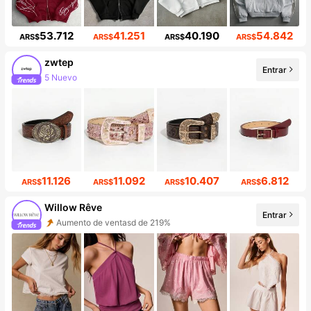
53.712
41.251
40.190
54.842
ARS$
ARS$
ARS$
ARS$
zwtep
5 Nuevo
Entrar
10K seguidores
11.126
11.092
10.407
6.812
ARS$
ARS$
ARS$
ARS$
Willow Rêve
Entrar
Aumento de ventasd de 219%
Incremento de seguidores de 123%