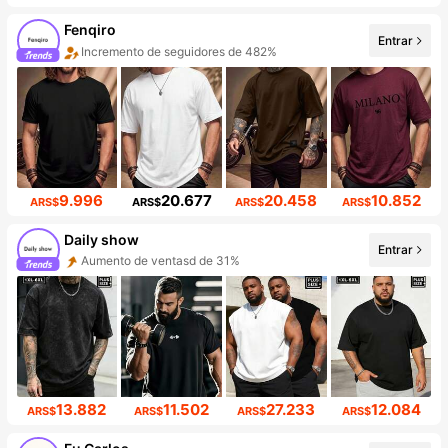
Fenqiro
Entrar
Incremento de seguidores de 482%
9.996
20.677
20.458
10.852
ARS$
ARS$
ARS$
ARS$
Daily show
Entrar
Aumento de ventasd de 31%
Incremento de seguidores de 320%
13.882
11.502
27.233
12.084
ARS$
ARS$
ARS$
ARS$