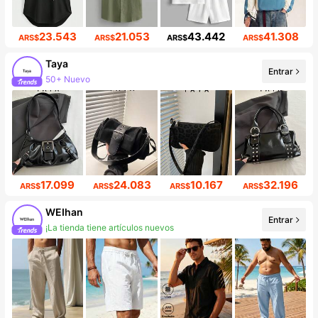
23.543
21.053
43.442
41.308
ARS$
ARS$
ARS$
ARS$
Taya
50+ Nuevo
Entrar
Incremento de seguidores de 43%
17.099
24.083
10.167
32.196
ARS$
ARS$
ARS$
ARS$
WEIhan
Entrar
¡La tienda tiene artículos nuevos
Incremento de seguidores de 65%