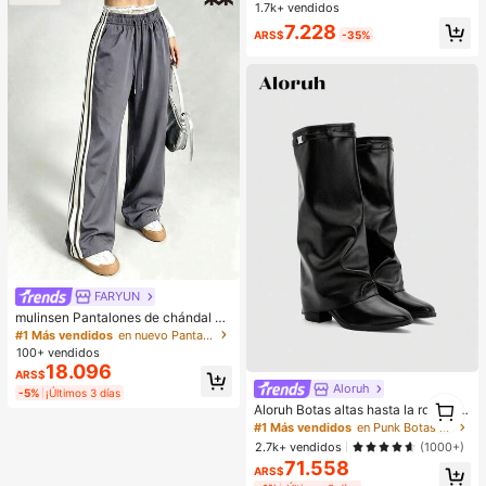
ortar carne, frutas y verduras, fácil
1.7k+ vendidos
de limpiar, para cocinar en casa
7.228
ARS$
-35%
FARYUN
mulinsen Pantalones de chándal de
pierna recta de seda de hielo de se
#1 Más vendidos
en nuevo Pantalones deportivos para mujer
cado rápido con rayas y bloques de
100+ vendidos
color para mujer
18.096
ARS$
Aloruh
-5%
¡Últimos 3 días
1
Aloruh Botas altas hasta la rodilla si
1
n cordones de cuero vegano para o
#1 Más vendidos
en Punk Botas Hasta la Rodilla de Mujer
toño/invierno con tacones gruesos,
2.7k+ vendidos
(1000+)
minimalistas y versátiles, botas par
71.558
a mujer, lujo silencioso
ARS$