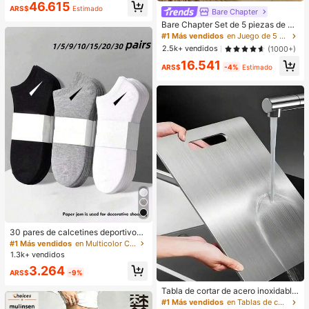
46.615
ARS$
Estimado
Bare Chapter
Bare Chapter Set de 5 piezas de br
agas tipo tanga con estampado de l
#1 Más vendidos
en Juego de 5 piezas Tangas de mujer
eopardo y parches de encaje con m
2.5k+ vendidos
(1000+)
oño para mujer
16.541
ARS$
-4%
Estimado
30 pares de calcetines deportivos,
calcetines de unicolor minimalista d
#1 Más vendidos
en Multicolor Calcetines tobilleros para mujer
e moda en negro/blanco/gris, adec
1.3k+ vendidos
uados para uso casual diario, dispo
3.264
nibles en 2 piezas/10 piezas/18 pie
ARS$
-9%
zas/20 piezas/30 piezas/40 pieza
s/60 piezas (Nota: 2 piezas = 1 pa
Tabla de cortar de acero inoxidable
r), regreso a la escuela
304 para cocina, adecuada para c
#1 Más vendidos
en Tablas de cortar, tapetes y juegos