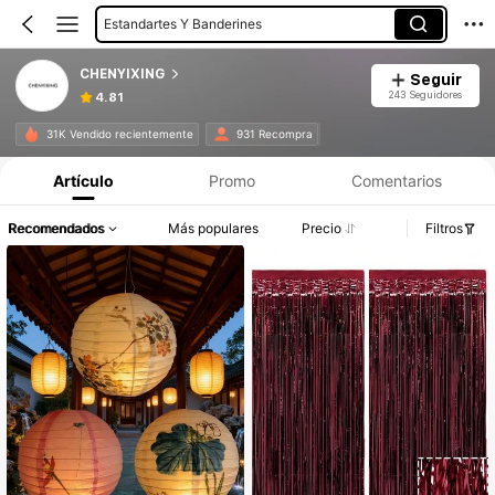
Estandartes Y Banderines
CHENYIXING
Seguir
243 Seguidores
4.81
31K Vendido recientemente
931 Recompra
Artículo
Promo
Comentarios
Recomendados
Más populares
Precio
Filtros