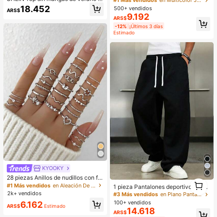
#1 Más vendidos
en Multicolor Juguetes para aliviar el estrés
ara mujer, unicolor, con espalda des
y de rebote lento, juguete para alivi
18.452
500+ vendidos
ARS$
cubierta, casual y versátil para hac
ar la ansiedad, juguete para la punt
9.192
ARS$
er ejercicio
a de los dedos, alivio de la presión
de la mano, juguete de Pascua, jug
-12%
¡Últimos 3 días
uete para apretar, juguete para alivi
Estimado
ar el estrés, ansiedad y relajación, r
egalo para fiestas, relleno de bolsa
de regalo, premio, cumpleaños, jug
uete suave y esponjoso
KYOOKY
28 piezas Anillos de nudillos con for
1
ma de corazón geométrico estilo bo
#1 Más vendidos
en Aleación De Hierro Anillos De Mujer
1 pieza Pantalones deportivos casu
1
hemio, cristal, adecuado para uso d
ales de corte holgado para hombre,
2k+ vendidos
#3 Más vendidos
en Plano Pantalones deportivos para hombre
iario de mujeres, citas, reuniones, re
diseño minimalista de unicolor con
100+ vendidos
6.162
galos para novias, fiestas, estilo cal
ARS$
Estimado
pierna ancha, cintura con cordón, b
14.618
lejero (incluye tabla de tallas, por fa
ARS$
olsillos grandes, adecuados para us