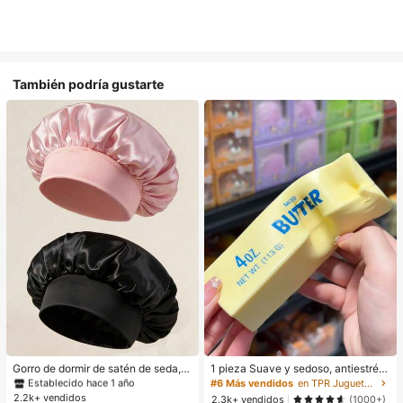
También podría gustarte
#1 Más vendidos
en Multicolor Gorros para el pelo para mujer
Establecido hace 1 año
#1 Más vendidos
#1 Más vendidos
en Multicolor Gorros para el pelo para mujer
en Multicolor Gorros para el pelo para mujer
Gorro de dormir de satén de seda, a
1 pieza Suave y sedoso, antiestrés,
decuado para cabello largo, trenza
apretable, sensorial, de rebote lent
Establecido hace 1 año
Establecido hace 1 año
#6 Más vendidos
en TPR Juguetes para apretar para adolescentes
s, rastas y cabello rizado. Suave, u
o, apretador de mano, pelota anties
2.2k+ vendidos
#1 Más vendidos
en Multicolor Gorros para el pelo para mujer
2.3k+ vendidos
(1000+)