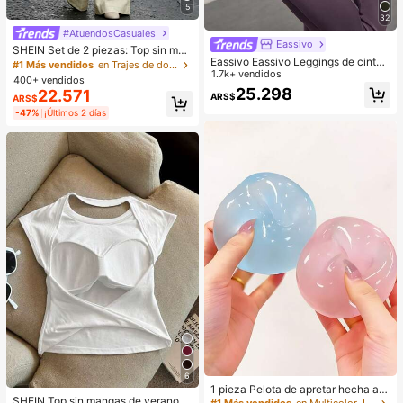
5
32
#AtuendosCasuales
Eassivo
SHEIN Set de 2 piezas: Top sin man
Eassivo Eassivo Leggings de cintur
gas con escote en pico y pantalone
#1 Más vendidos
en Trajes de dos piezas para mujer
a alta casuales y de fitness para mu
1.7k+ vendidos
s de unicolor minimalista de verano
400+ vendidos
jer con bolsillos, pantalones de yog
25.298
22.571
ARS$
a
ARS$
-47%
¡Últimos 2 días
6
1 pieza Pelota de apretar hecha a
SHEIN Top sin mangas de verano p
mano con aceite de coco, maleable