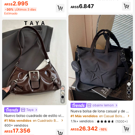
nisex y disponible en múltiples colo
trés, juguete antiestrés para adulto
2.995
Establecido hace 1 año
ARS$
6.847
res. Perfecto para el cuidado del ca
s, húmedo y elástico, alivia la ansie
ARS$
bello durante la noche, uso en el ba
dad, adecuado para el aula, relajaci
-30%
¡Últimos 3 días
ño y viajes.
ón en la oficina, decoración de escr
Estimado
itorio, recompensa en el aula, regal
o de fiesta y regalo de vacaciones,
mejora el estado de ánimo
10
8
obainv lemon
Taya
Nueva bolsa de lona casual y de m
oda con patrón de estrella y múltipl
Nuevo bolso cuadrado de estilo vin
#1 Más vendidos
en Casual Bolsos De Mano Para Mujer
es bolsillos, incluida una monedero
tage Y2K, hebilla de cinturón de me
#1 Más vendidos
en Cuadrado Bolsos De Hombro De Mujer
1.1k+ vendidos
(1000+)
tal, apertura con cremallera, ligero
600+ vendidos
26.342
y minimalista, bolso de hombro y ax
17.356
ARS$
-10%
ARS$
ila plisado de unicolor. Adecuado p