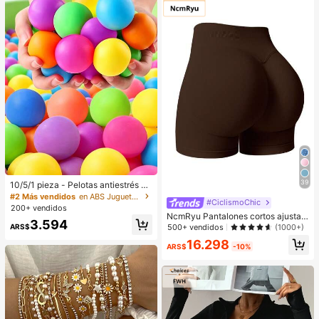
39
10/5/1 pieza - Pelotas antiestrés di
vertidas, pelotas blandas. Alivio del
#2 Más vendidos
en ABS Juguetes para apretar para adolescentes
#CiclismoChic
estrés y relajación, adecuadas para
200+ vendidos
adultos. Ayudan a aliviar la ansieda
NcmRyu Pantalones cortos ajustad
3.594
d. Recuerdos de fiesta, regalos de c
os de unicolor para mujer, pantalon
ARS$
500+ vendidos
(1000+)
umpleaños, Navidad, Halloween, P
es cortos deportivos de verano par
16.298
ascua, bolsas de regalo de carnava
a correr
ARS$
-10%
l, rellenos de piñata, mejora del esta
do de ánimo