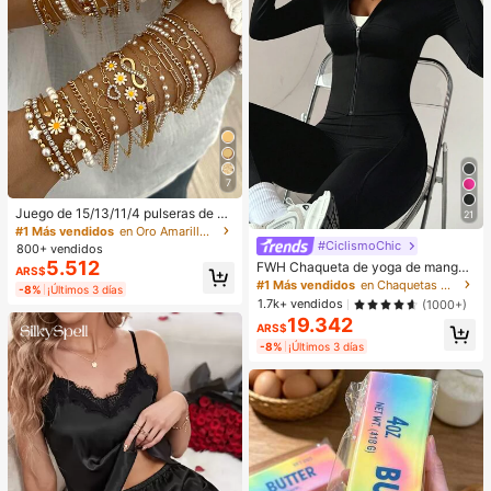
7
Juego de 15/13/11/4 pulseras de ca
21
dena de estilo bohemio multicapa c
#1 Más vendidos
en Oro Amarillo Conjuntos de pulseras para mujer
on diseño geométrico de flor, coraz
#CiclismoChic
800+ vendidos
ón, estrella, perlas falsas, strass brill
5.512
FWH Chaqueta de yoga de manga l
ARS$
ante, símbolo de infinito en forma d
arga para mujer, estilo athleisure, c
#1 Más vendidos
en Chaquetas deportivas para mujer
e 8, diseño hueco, cuentas redonda
-8%
¡Últimos 3 días
orte slim fit sexy y minimalista, con
1.7k+ vendidos
s, cadena de margaritas, nudo trenz
(1000+)
cuello alto pequeño con cremallera
ado y diseño de empalme, estilo me
19.342
y agujero para el pulgar, cintura peq
ARS$
tálico minimalista y cadena lisa, dis
ueña de alta rotación, versátil para
-8%
¡Últimos 3 días
eño vintage elegante y exquisito pa
todas las estaciones, efecto molde
ra vacaciones, fiestas, citas, regalo
ador y adelgazante, estilo retro ele
s y uso diario (envío aleatorio)
gante de alta gama para calle, depo
rtes, running, fitness, exterior, despl
azamientos y citas