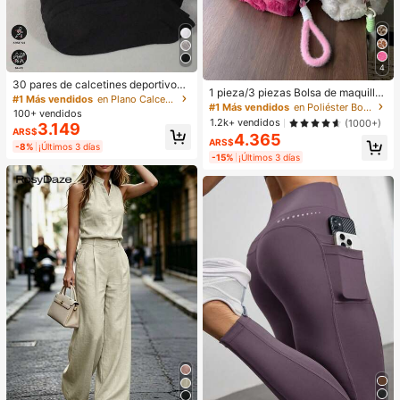
4
30 pares de calcetines deportivos
1 pieza/3 piezas Bolsa de maquillaj
unisex, calcetines de unicolor mini
#1 Más vendidos
en Plano Calcetines tobilleros para mujer
e de peluche linda, bolsa de almace
#1 Más vendidos
en Poliéster Bolsas y estuches de maquillaje
malista de moda en negro/blanco/g
100+ vendidos
namiento de viaje con cremallera s
ris, adecuados para uso casual diari
1.2k+ vendidos
(1000+)
3.149
uave y esponjosa, organizador de c
ARS$
o, disponibles en 20 pares/10 pare
4.365
osméticos de escritorio, múltiples ta
ARS$
s/15 pares/10 pares/6 pares/1 par
-8%
¡Últimos 3 días
maños, colores y conjuntos disponi
-15%
¡Últimos 3 días
bles, diseño ligero para tocador del
hogar y viajes cortos al aire libre, or
ganiza fácilmente polvo, lápiz labia
l, brochas de sombras de ojos y mu
estras de cuidado de la piel, forro d
e peluche grueso para absorción de
impactos y protección contra caída
s, también adecuado como monede
ro o bolsa de almacenamiento de a
uriculares/cables, fusión de estilo b
ohemio y nórdico con apariencia mi
nimalista y linda, portátil para despl
azamientos, dormitorios de estudia
ntes y solución de organización mu
lti-escenario para el hogar