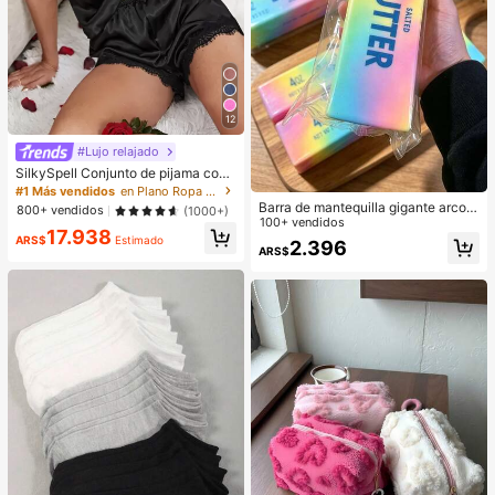
12
#Lujo relajado
SilkySpell Conjunto de pijama con t
op de cami de satén con ribete de e
#1 Más vendidos
en Plano Ropa de dormir para mujer
ncaje y shorts
Barra de mantequilla gigante arcoíri
800+ vendidos
(1000+)
s de 25 cm, textura suave y cálida,
100+ vendidos
17.938
ayuda a aliviar el estrés, adecuada
ARS$
Estimado
2.396
ARS$
para regalos de vacaciones, regalo
s divertidos y lindos, juegos de fiest
a, juegos de fiesta, juguete de apret
ar tipo dumpling, regalo de cumplea
ños, regalo de Pascua, regalo de H
alloween, regalo de Navidad, recue
rdos de fiesta, juguete de apretar, ju
guete de apretar, juguete de alivio d
e estrés por apretar, juguete de des
compresión por apretar