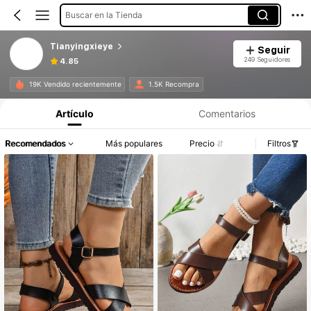
Buscar en la Tienda
Tianyingxieye
Seguir
249 Seguidores
4.85
19K Vendido recientemente
1.5K Recompra
Artículo
Comentarios
Recomendados
Más populares
Precio
Filtros