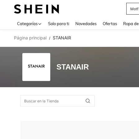
Motf
Use up 
Categorías
Solo para ti
Novedades
Ofertas
Ropa de
Página principal
STANAIR
/
STANAIR