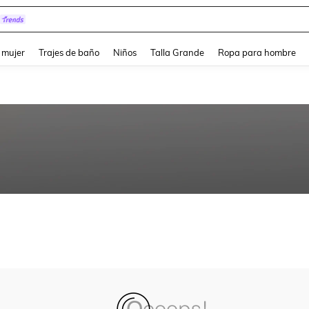
and down arrow keys to navigate search Búsqueda reciente and Busca y Encuentr
 mujer
Trajes de baño
Niños
Talla Grande
Ropa para hombre