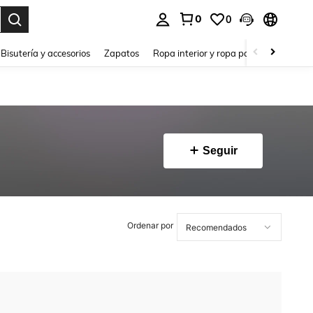
0
0
a. Press Enter to select.
Bisutería y accesorios
Zapatos
Ropa interior y ropa para dormir
Ho
Seguir
Ordenar por