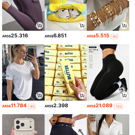
25.316
6.851
5.515
ARS$
ARS$
ARS$
-8%
11.784
2.398
21.089
ARS$
ARS$
ARS$
-8%
-10%