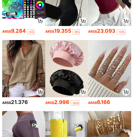
9.284
19.355
23.093
ARS$
ARS$
ARS$
-5%
-8%
-10%
21.376
2.998
6.166
ARS$
ARS$
ARS$
-30%