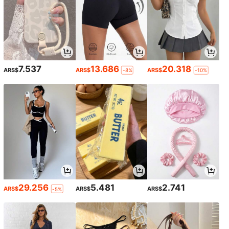
7.537
13.686
20.318
ARS$
ARS$
ARS$
-8%
-10%
29.256
5.481
2.741
ARS$
ARS$
ARS$
-5%