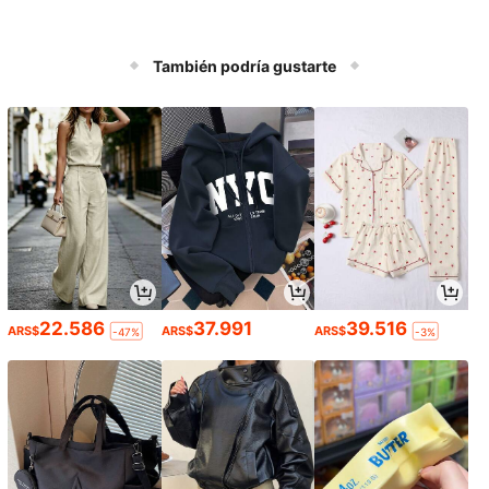
También podría gustarte
22.586
37.991
39.516
ARS$
ARS$
ARS$
-47%
-3%