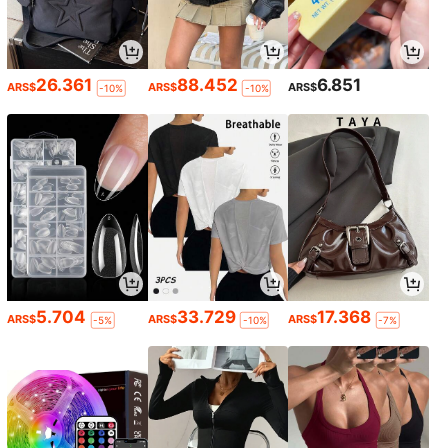
26.361
88.452
6.851
ARS$
ARS$
ARS$
-10%
-10%
5.704
33.729
17.368
ARS$
ARS$
ARS$
-5%
-10%
-7%