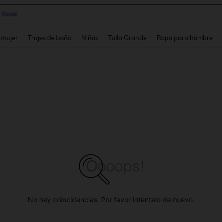
and down arrow keys to navigate search Búsqueda reciente and Busca y Encuentr
 mujer
Trajes de baño
Niños
Talla Grande
Ropa para hombre
No hay coincidencias. Por favor inténtalo de nuevo.