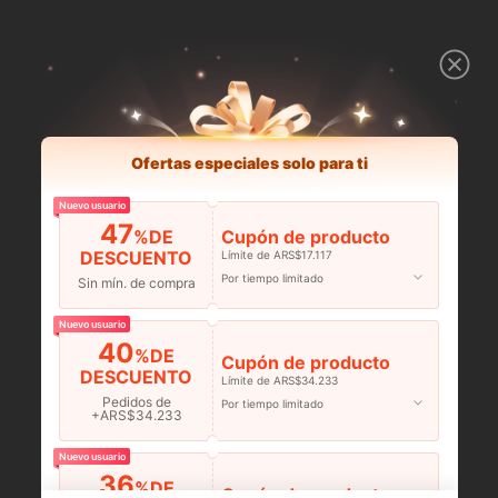
Ofertas especiales solo para ti
Nuevo usuario
47
%DE
Cupón de producto
DESCUENTO
Límite de ARS$17.117
Por tiempo limitado
Sin mín. de compra
Nuevo usuario
40
%DE
Cupón de producto
DESCUENTO
Límite de ARS$34.233
Pedidos de
Por tiempo limitado
+ARS$34.233
Nuevo usuario
36
%DE
Cupón de producto