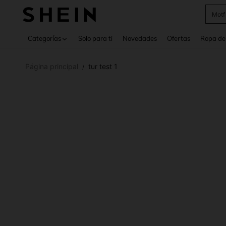
Motf
Use up 
Categorías
Solo para ti
Novedades
Ofertas
Ropa de
Página principal
tur test 1
/