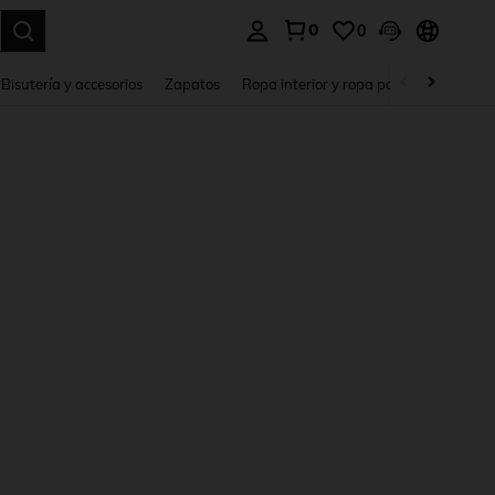
0
0
a. Press Enter to select.
Bisutería y accesorios
Zapatos
Ropa interior y ropa para dormir
Ho