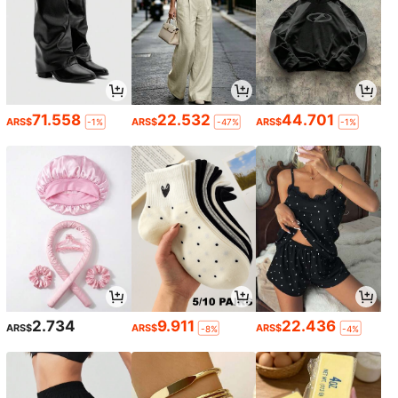
71.558
22.532
44.701
ARS$
ARS$
ARS$
-1%
-47%
-1%
2.734
9.911
22.436
ARS$
ARS$
ARS$
-8%
-4%