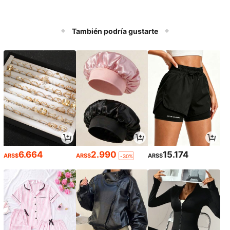
También podría gustarte
6.664
2.990
15.174
ARS$
ARS$
ARS$
-30%