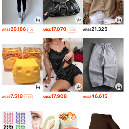
29.186
17.070
21.325
ARS$
ARS$
ARS$
-5%
-10%
7.519
17.908
46.615
ARS$
ARS$
ARS$
-12%