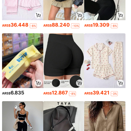
36.448
88.240
19.309
ARS$
ARS$
ARS$
-8%
-10%
-8%
6.835
12.867
39.421
ARS$
ARS$
ARS$
-8%
-3%