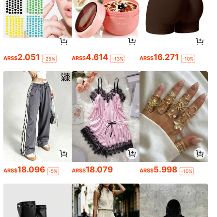
2.051
4.614
16.271
ARS$
ARS$
ARS$
-25%
-13%
-10%
18.096
18.079
5.998
ARS$
ARS$
ARS$
-5%
-10%