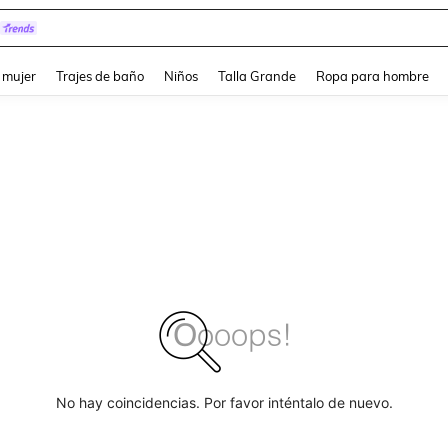
and down arrow keys to navigate search Búsqueda reciente and Busca y Encuentr
 mujer
Trajes de baño
Niños
Talla Grande
Ropa para hombre
No hay coincidencias. Por favor inténtalo de nuevo.