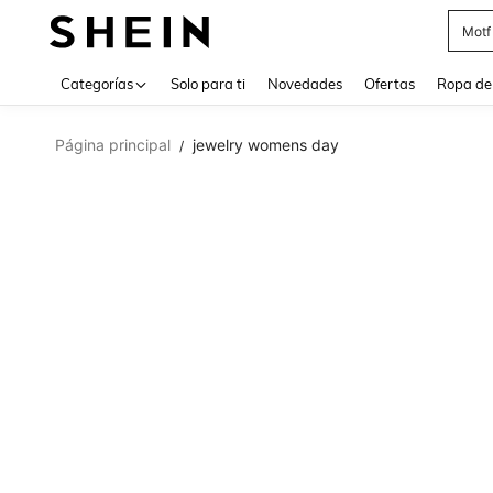
Motf
Use up 
Categorías
Solo para ti
Novedades
Ofertas
Ropa de
Página principal
jewelry womens day
/