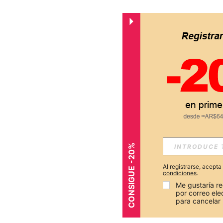
CONSIGUE -20%
Al registrarse, acept
condiciones
.
Me gustaría re
por correo el
para cancelar 