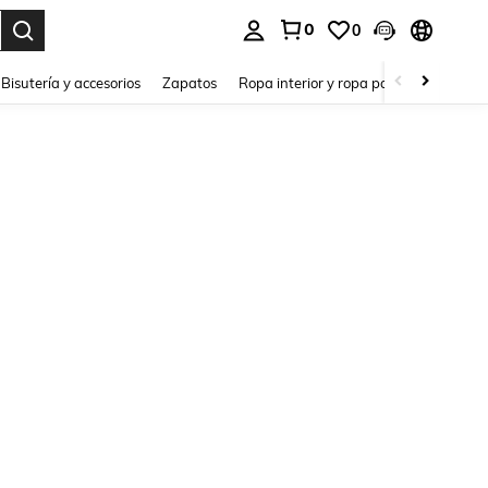
0
0
a. Press Enter to select.
Bisutería y accesorios
Zapatos
Ropa interior y ropa para dormir
Ho