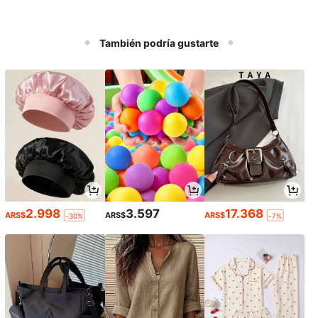
También podría gustarte
2.998
3.597
17.368
ARS$
ARS$
ARS$
-30%
-7%