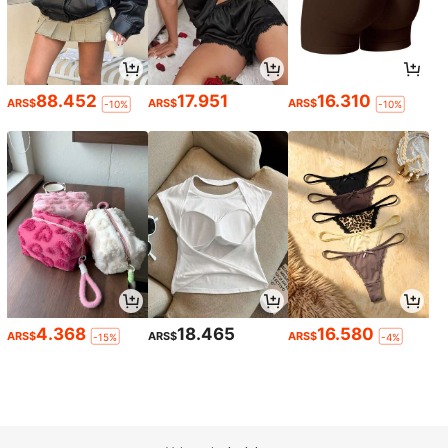
88.452
17.951
16.310
ARS$
ARS$
ARS$
-10%
-10%
4.368
18.465
16.580
ARS$
ARS$
ARS$
-15%
-4%