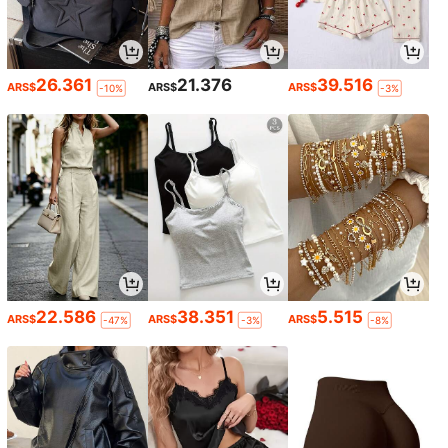
26.361
21.376
39.516
ARS$
ARS$
ARS$
-10%
-3%
22.586
38.351
5.515
ARS$
ARS$
ARS$
-47%
-3%
-8%