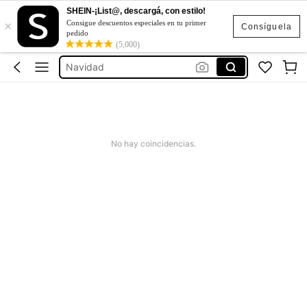
SHEIN-¡List@, descargá, con estilo!
×
Consigue descuentos especiales en tu primer
Consíguela
pedido
(5,000)
Flores Artificiales Para Decoracion
Navidad
Cocina
Hogar
Halloween Decoración
No hay coincidencias.
Flores Artificiales Para Decoracion
Navidad