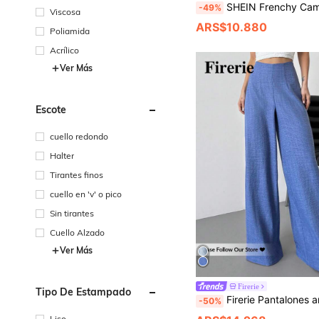
SHEIN Frenchy Camisa sin mangas con pliegues frontales y cordone
-49%
Viscosa
ARS$10.880
Poliamida
Acrílico
Ver Más
Escote
cuello redondo
Halter
Tirantes finos
cuello en 'v' o pico
Sin tirantes
Cuello Alzado
Ver Más
Firerie
Tipo De Estampado
Firerie Pantalones anchos de cintura alta y pierna ancha para mujer, color azul, adecuados para la 
-50%
Liso