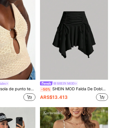
iales
SHEIN MOD
exy de hombros descubiertos estilo minimalista y lindo, casual para vacaciones de verano, club, fiesta, aeropuerto, western y carnaval, prenda de otoño para mujer
SHEIN MOD Falda De Dobladillo Asimétrico De Color Sólido Con Detalle De Cordón
-50%
ARS$13.413