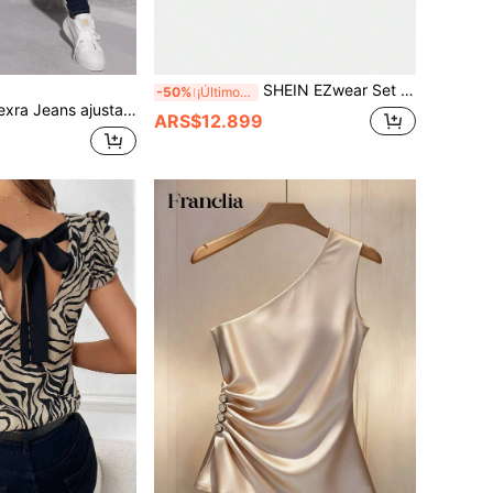
SHEIN EZwear Set de 2 tops ajustados de punto para mujer
-50%
¡Últimos 2 días
ra Jeans ajustados con lavado oscuro
ARS$12.899