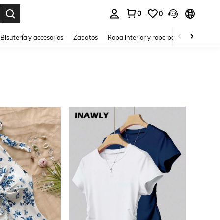
0
0
a. Press Enter to select.
Bisutería y accesorios
Zapatos
Ropa interior y ropa para dormir
Ho