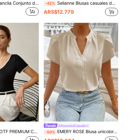
nto de top de tirantes casual con cuello en V y pantalones rectos con cintura elástica y cordón plisado para mujer
Selianne Blusas casuales de color liso con lazo delantero y mangas cortas para mujer
-42%
ARS$12.779
7
#AtuendosCasuales
CAMISETA DE MANGA CORTA PARA MUJER CON CUELLO EN V, CASUAL PARA VIAJES, CON RIBETE DE COLOR CONTRASTANTE
EMERY ROSE Blusa unicolor de cuello de muesca manga tulipán
-50%