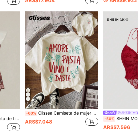
ARS$17.904
ARS$9.922
5
Glissea Camiseta de mujer de manga corta, cuello redondo, corte holgado y casual, versátil para el verano
SHEIN M
-60%
o y espalda descubierta
SHEIN MOD Camiseta sin espalda eleg
-50%
ARS$7.048
ARS$7.596