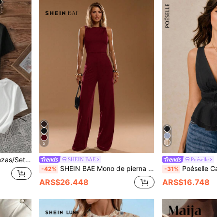
5
e estilo minimalista casual para mujer, verano
SHEIN BAE
Poéselle
SHEIN BAE Mono de pierna ancha negro sólido y sin mangas, adecuado para uso diario, citas, salidas, fiestas, reuniones, una prenda versátil para mujer, mono de pierna ancha asimétrico, adecuado para el Día de San Valentín, uso diario, mono elegante
Poéselle Camisa sin mangas informal 
-42%
-31%
ARS$26.448
ARS$16.748