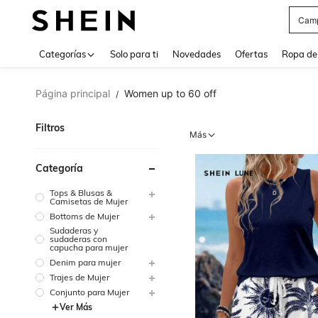
Cam
Use up 
Categorías
Solo para ti
Novedades
Ofertas
Ropa de
Página principal
Women up to 60 off
/
Filtros
Más
Categoría
Tops & Blusas &
Camisetas de Mujer
Bottoms de Mujer
Sudaderas y
sudaderas con
capucha para mujer
Denim para mujer
Trajes de Mujer
Conjunto para Mujer
Ver Más