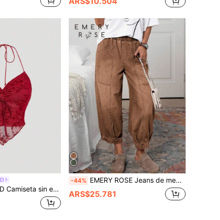
ARS$10.504
EMERY ROSE Jeans de mezclilla lavados, de cintura elástica y sueltos, de estilo casual para mujer, para otoño
OD
-44%
ante con cuello anudado y plisado para mujer, color rojo
ARS$25.781