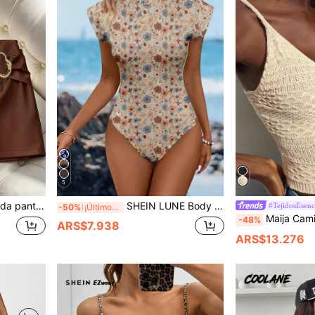
5
egante, casual de oficina, para verano y vuelta al cole, con protección anti-exposición
SHEIN LUNE Body casual de mujer con estampado retro, adecuado para primavera/verano, casual
#TejidosEsenc
-50%
¡Últimos 2 días
Maija Camisola de punto texturizado con cuello en V y aro frontal color albaricoque para mujer, top corto s
-48%
ARS$7.938
ARS$13.276