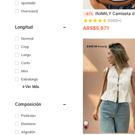
ajustado
Oversized
INAWLY Camiseta de tirantes ajustada con r
-41%
(1000+)
Longitud
ARS$5.971
Normal
Crop
Largo
Corto
Mini
Extralargo
Ver Más
Composición
Poliéster
Elastano
Algodón