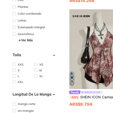
ARS$14.268
Plantas
Color combinado
Letras
Estampado Integral
Geométrico
Ver Más
Talla
XXS
XS
S
M
L
XL
XXL
13
SHEIN ICON
Longitud De La Manga
SHEIN ICON Camiseta de tirantes finos con estampado retr
-50%
ARS$8.794
manga corta
sin mangas