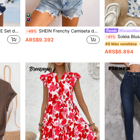
cuello redondo casual, adecuado para el verano
SHEIN Frenchy Camiseta de manga corta de cuello redondo con bordado de corazón casual de verano
#EncantoHaw
-49%
Soleia Blusa corta con cuello de halter y lazo, estilo corto que estiliza la figura, adecuada para verano, vacaciones de pri
-41%
ARS$9.392
#9 Más vendidos
ARS$6.894