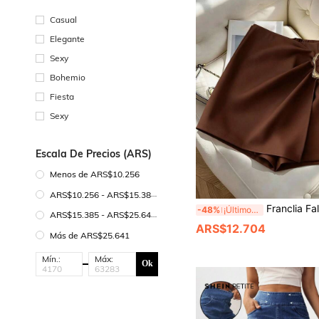
Casual
Elegante
Sexy
Bohemio
Fiesta
Sexy
Escala De Precios (ARS)
Menos de ARS$10.256
ARS$10.256 - ARS$15.385
Franclia Falda pantalón asimétrica de cintura alta con nudo y hebilla de metal para mujer, en todos los tonos de marrón, el
-48%
¡Últimos 2 días
ARS$15.385 - ARS$25.641
ARS$12.704
Más de ARS$25.641
Mín.:
Máx:
Ok