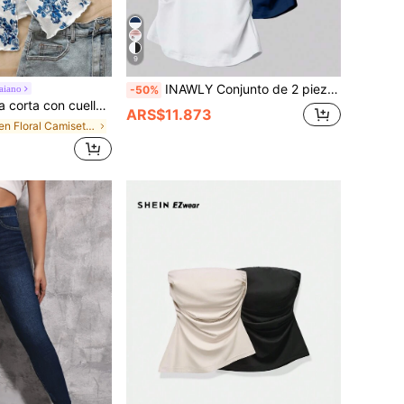
9
INAWLY Conjunto de 2 piezas de camiseta ajustada con cintura fruncida, moda para mujer
aiano
-50%
mavera, Día de San Patricio, Pascua, conciertos, elegante, casual de negocios, western, linda, bohemia, campestre, modesta, ropa de calle, tropical, gyaru, floral, espalda descubierta
ARS$11.873
en Floral Camisetas sin mangas y camisetas sin man