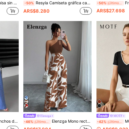
s de unicolor para mujer
Resyla Camiseta gráfica casual de mujer con lazo y bordado de dientes de perro, estilo dulce y chic de calle al aire libre, camiseta de manga corta de verano con estampado de trébol de cuatro hojas, ajuste ceñido
Franclia Conju
-50%
-50%
¡Últimos 2 días
ARS$27.698
ARS$8.280
Elenzga
MOTF
playa, el aeropuerto, de estilo modesto
Elenzga Mono recto con hombros oblicuos y estampado de retazos para mujer
MOTF PREMIUM 
-46%
¡Últimos 2 días
-42%
¡Últimos 2 días