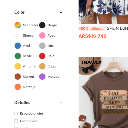
Color
Multicolor
Negro
SHEIN LUNE Set de 2 piezas de chaleco y pantalones cortos de mujer de 
-50%
¡Últimos 2 días
Blanco
Rosa
ARS$16.749
Azul
Gris
Verde
Rojo
Amarillo
Caqui
Marrón
Morado
Naranja
Detalles
Espalda al aire
Cremallera