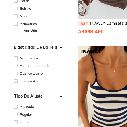
Botón
Bolsillo
6
Nudo
INAWLY Camiseta de manga corta con estampado de letras y pinceladas, blusas
-42%
Asimétrico
ARS$9.495
Ver Más
Elasticidad De La Tela
No-Elástico
Estiramiento medio
Elástico Ligero
Elástico Alto
Tipo De Ajuste
Ajustado
Regular
suelto