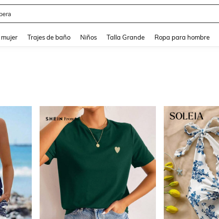
pera
and down arrow keys to navigate search Búsqueda reciente and Busca y Encuentr
 mujer
Trajes de baño
Niños
Talla Grande
Ropa para hombre