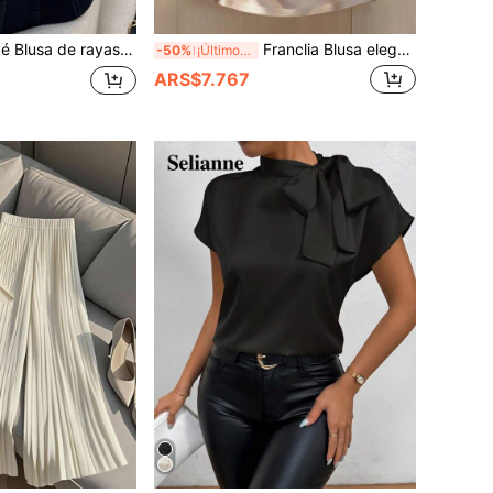
 cebra con cordón trasero ribete con fruncido
Franclia Blusa elegante de mujer con cuello oblicuo, adorno de botones y ribete plisado
-50%
¡Últimos 2 días
ARS$7.767