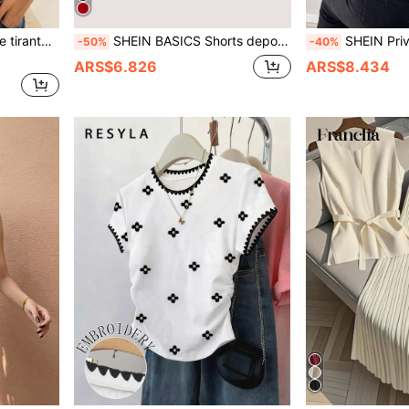
ayas para mujer
SHEIN BASICS Shorts deportivos casuales de punto sin costuras de unicolor, shorts cómodos de verano para mujeres
SHEIN Privé Blusa de rayas de
-50%
-40%
ARS$6.826
ARS$8.434