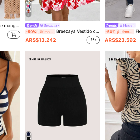
6
 gráficas de verano para mujer
Breezaya
Flexra
Breezaya Vestido corto casual de mujer con escote en V y estampado integral
Flex
-50%
¡Últimos 2 días
-50%
¡Últimos 2 días
ARS$13.242
ARS$23.592