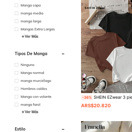
Manga capa
manga media
manga larga
Mangas Extra Largas
Ver Más
Tipos De Manga
Ninguno
Manga normal
manga murciélago
6
Hombros caídos
Manga con volante
SHEIN EZwear 3 piezas/Set Camisetas cortas de cuello redondo de manga corta con texto en inglés MLANO impreso d
-36%
manga farol
ARS$20.820
Ver Más
Estilo