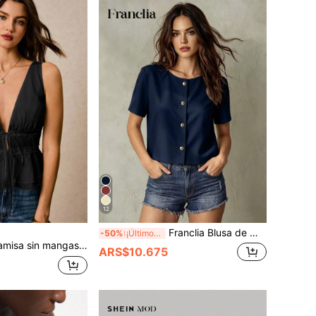
12
Franclia Blusa de mujer de cuello redondo, manga corta y abotonada de alta gama y moda
-50%
¡Últimos 2 días
de verano para mujer con nudo delantero en un solo color
ARS$10.675