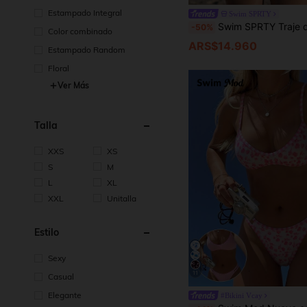
Estampado Integral
Swim SPRTY
Swim SPRTY Traje de baño de una pieza con espalda descubierta y cruzado en la espalda para mujer. Esta colección es ideal para vacaciones, playas, picnics de té de la tarde, festivales de música, fiestas, citas, uso diario, ropa casual, deportes al aire 
-50%
Color combinado
ARS$14.960
Estampado Random
Floral
Ver Más
Talla
XXS
XS
S
M
L
XL
XXL
Unitalla
Estilo
Sexy
11
Casual
Elegante
#Bikini Vcay