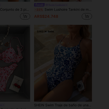
Swim Lushoire
n unicolor con tirantes y escote calado, shorts de natación con cordón y pareo con estampado de bandera de Brasil, adecuado para vacaciones en la playa
Swim Lushoire Tankini de mujer con estampado aleatorio azul, cuello en V sin mangas, con Bottom de cintura alta con cordón, hecho de tela de traje de baño, bañador corto casual
-33%
ARS$24.748
SHEIN Swim Traje de baño de una pieza, estampado aleatorio (derechos de autor adquiridos) Traje de baño de una pieza Traje de baño azul
lto