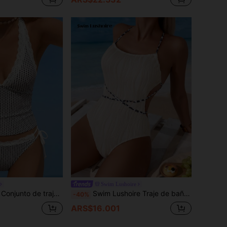
Swim Lushoire
ado de lunares, adorno de encaje y nudo delantero, estilo lindo, para primavera/verano
Swim Lushoire Traje de baño de una pieza para mujer de verano, playa y vacaciones, color albaricoque, acanalado con estampado de leopardo
-40%
ARS$16.001