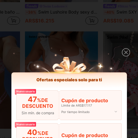
Swim Lushoire
#Bikini Vcay
libre, viajes por carretera y diversas otras ocasiones. Traje de baño de una pieza de color azul marino
Swim Lushoire Body sexy de mujer con cuello redondo, espalda descubierta y diseño de malla calada
Swim SXY Conjunto de 3 piezas de traje de baño para mujer con top de tankini de estilo deportivo e
-38%
-40%
ARS$16.215
ARS$19.085
Ofertas especiales solo para ti
Nuevo usuario
47
%DE
Cupón de producto
DESCUENTO
Límite de ARS$17.117
Por tiempo limitado
Sin mín. de compra
4
Nuevo usuario
40
%DE
Swim Lushoire
#BikiniTalleA
Cupón de producto