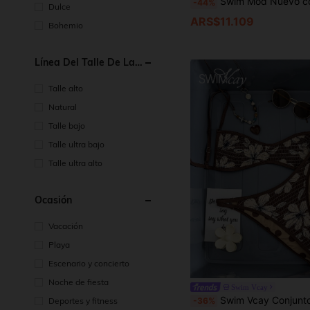
Swim Mod Nuevo conjunto de bikini reversible de dos piezas con estampado floral y a cuadros, Bottom tipo tanga con corte alto, parte superior con acolchado push-up y detalles en contraste, ideal para la pla
-44%
Dulce
ARS$11.109
Bohemio
Línea Del Talle De La
Cintura
Talle alto
Natural
Talle bajo
Talle ultra bajo
Talle ultra alto
Ocasión
Vacación
Playa
Escenario y concierto
Noche de fiesta
Swim Vcay
Swim Vcay Conjunto de bikini de 2 piezas para mujer con parte superior tipo bandeau de tirantes finos, estampado aleatorio reversible, y Bottom con corte alto
Deportes y fitness
-36%