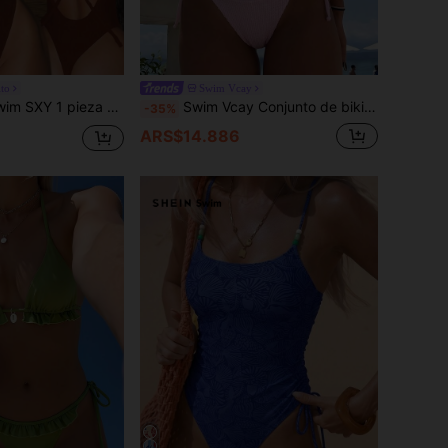
lto
Swim Vcay
pieza Traje de baño de color marrón sólido, adecuado para citas, playa, graduación
Swim Vcay Conjunto de bikini de 2 piezas sexy para mujer, primavera/verano, unicolor, cuello halter con tiras para atar, tela texturizada, ropa de playa para vacaciones
-35%
ARS$14.886