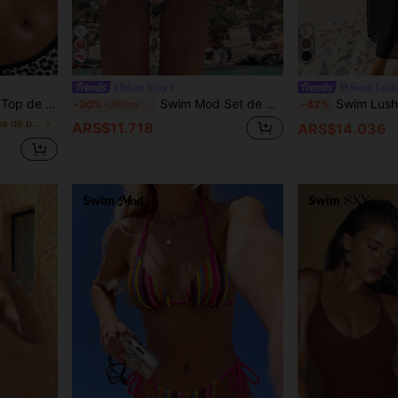
#Bikini Vcay
Swim Lusho
opardo y anillos enlazados para el verano
Swim Mod Set de 2 piezas Bikini de ganchillo con escote profundo en V, flor y estampado de micropuntitos marinos, para vacaciones en la playa en primavera y verano
Swim Lushoire Vestido de playa de 
-30%
Último día
-42%
en Tela Ropa de playa para mujeres
ARS$11.718
ARS$14.036