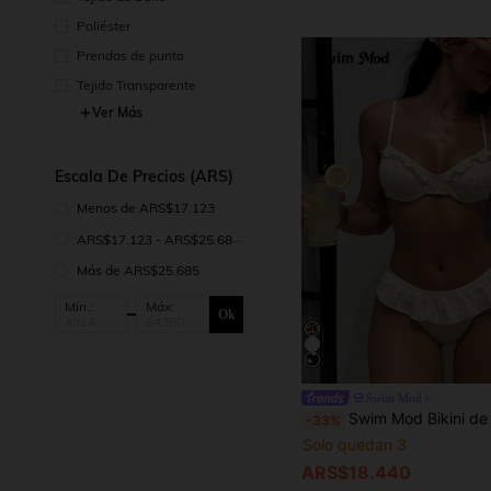
Poliéster
Prendas de punto
Tejido Transparente
Ver Más
Escala De Precios (ARS)
Menos de ARS$17.123
ARS$17.123 - ARS$25.685
Más de ARS$25.685
Mín.:
Máx:
Ok
Swim Mod
Swim Mod Bikini de dos piezas con tirantes finos, estilo casual para vacaciones y fiestas en la playa, con estampado lindo. Nuevo conjunto de bikini color crema con conchas marinas, bikini con volantes y estampado fl
-33%
Solo quedan 3
ARS$18.440