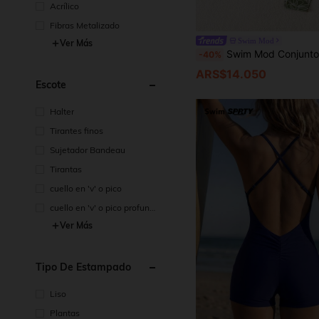
Acrílico
Fibras Metalizado
Swim Mod
Ver Más
Swim Mod Conjunto de bikini sexy con estampado floral aleatorio para mujeres, para playa
-40%
ARS$14.050
Escote
Halter
Tirantes finos
Sujetador Bandeau
Tirantas
cuello en 'v' o pico
cuello en 'v' o pico profund
o
Ver Más
Tipo De Estampado
Liso
Plantas