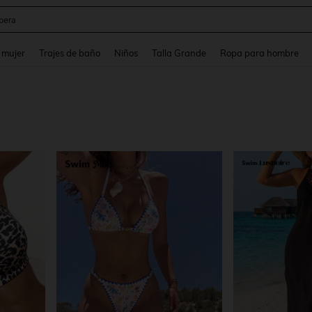
ter
and down arrow keys to navigate search Búsqueda reciente and Busca y Encuentr
 mujer
Trajes de baño
Niños
Talla Grande
Ropa para hombre