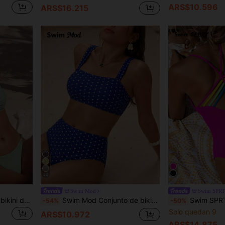
ARS$10.596
ARS$16.215
20
Swim Mod
Swim SPR
Swim Chiccia Conjunto de bikini de mujer 2026 nuevo para verano, playa y vacaciones, elegante con decoración de cuentas, plisado, con aros, unicolor, espalda descubierta, sexy y de cintura alta
Swim Mod Conjunto de bikini de 2 piezas con parte superior de tirantes con estampado de color aleatorio y shorts de cintura alta para mujer, ideal para vacaciones en la playa
Swim SPRTY Traje de baño de una pieza con tirantes halter y 
-54%
-50%
Solo quedan 9
ARS$10.972
ARS$14.875