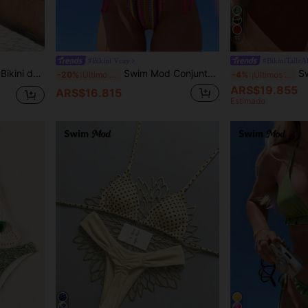
11
#Bikini Vcay
#BikiniTalleA
tas casuales. Conjunto de traje de baño de verano de 2 piezas para mujeres
Swim Mod Conjunto de bikini de tela jacquard con escote halter para mujer, primavera/verano
Swim SXY 1 
-20%
Último día
-4%
¡Últimos 2 días
ARS$19.855
ARS$16.815
Estimado