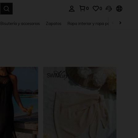
0
0
a. Press Enter to select.
Bisutería y accesorios
Zapatos
Ropa interior y ropa para dormir
Ho