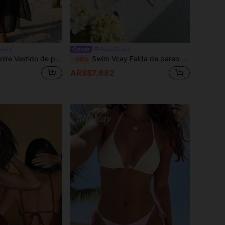
ire
Swim Vcay
cobertura con abertura y calado a ganchillo para mujer
Swim Vcay Falda de pareo de unicolor albaricoque regular para mujer, para vacaciones de verano en la playa
-40%
ARS$7.682