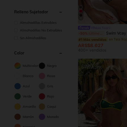
Relleno Sujetador
11
Almohadillas Extraíbles
#Bikini Vcay
Almohadillas No Extraíbles
Swim Vcay Top de bikini sexy de mujer con estampado de le
-50%
Último día
Sin Almohadillas
#1 Más vendidos
ARS$8.627
400+ vendidos
Color
Multicolor
Negro
Blanco
Rosa
Azul
Gris
Verde
Rojo
Amarillo
Caqui
Marrón
Morado
Naranja