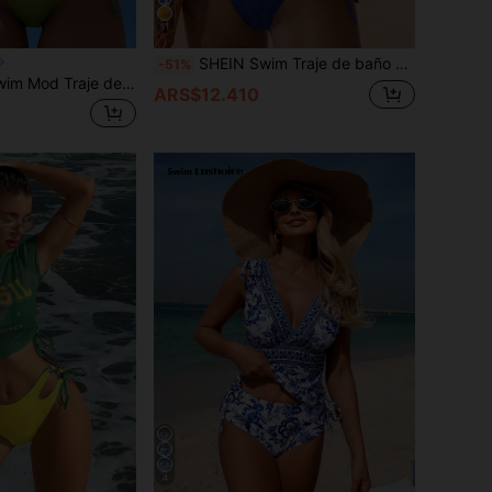
11
SHEIN Swim Traje de baño de una pieza con estampado todo sobre para vacaciones en la playa
-51%
de baño para mujer, conjunto de bikini de dos piezas con cuello de halter, volantes y lazo en unicolor para el verano
ARS$12.410
4