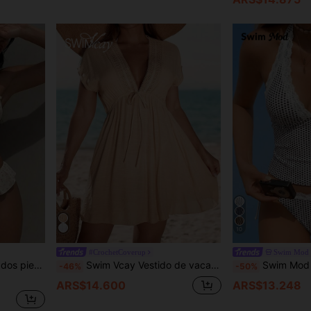
10
#CrochetCoverup
Swim Mod
oral, bikini amarillo. Conjunto de bikini con tirantes finos y volantes en el bajo.
Swim Vcay Vestido de vacaciones con cuello en V, mangas de murciélago con volantes, cintura elástica y lazo, estilo bohemio de verano para mujer
Swim Mod Conjunto de traje de baño de tankini con estamp
-46%
-50%
ARS$14.600
ARS$13.248