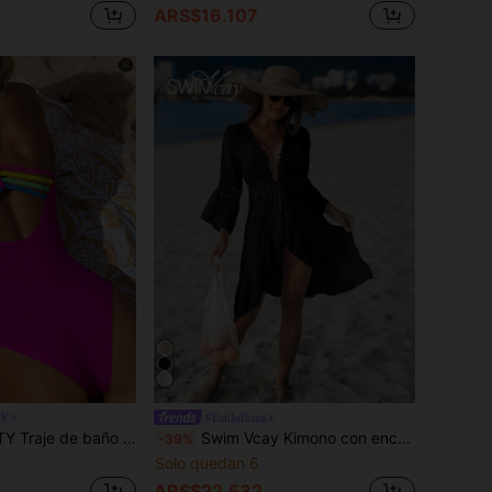
ARS$16.107
TY
#EstiloIbiza
espalda descubierta, con rayas de colores, adecuado para la playa y vacaciones, primavera/verano
Swim Vcay Kimono con encaje de manga con volante bajo con fruncido
-39%
Solo quedan 6
ARS$22.532