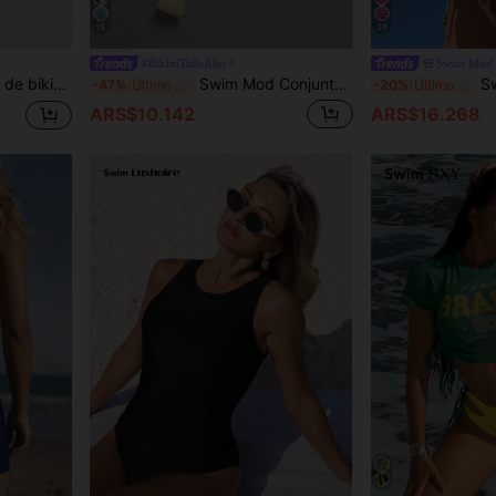
18
28
#BikiniTalleAlto
Swim Mod
, resort y fiesta, moda de verano
Swim Mod Conjunto de bikini con lunares marrones lindos para vacaciones de primavera/verano
Swim Mod Traje 
-47%
Último día
-20%
Último día
ARS$10.142
ARS$16.268