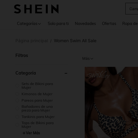
Swea
Use up 
Categorías
Solo para ti
Novedades
Ofertas
Ropa de
Página principal
Women Swim All Sale
/
Filtros
Más
Categoría
Sets de Bikini para
Mujer
Kimonos de Mujer
Pareos para Mujer
Bañadores de una
pieza para Mujer
Tankinis para Mujer
Tops de Bikini para
Mujer
Ver Más