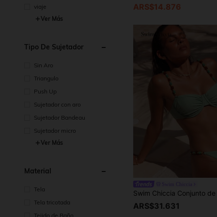
ARS$14.876
viaje
Ver Más
Tipo De Sujetador
Sin Aro
Triangulo
Push Up
Sujetador con aro
Sujetador Bandeau
Sujetador micro
Ver Más
Material
Swim Chiccia
Tela
Tela tricotada
ARS$31.631
Tejido de Baño