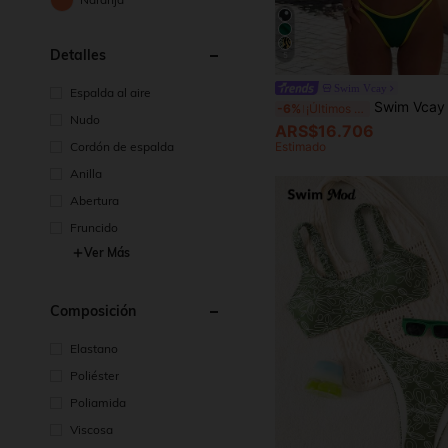
Detalles
5
Swim Vcay
Espalda al aire
Swim Vcay Bikini de dos piezas con estampado, elegante y sexy, con tirantes finos, para vacaciones, playa y fies
-6%
¡Últimos 2 días
Nudo
ARS$16.706
Estimado
Cordón de espalda
Anilla
Abertura
Fruncido
Ver Más
Composición
Elastano
Poliéster
Poliamida
Viscosa