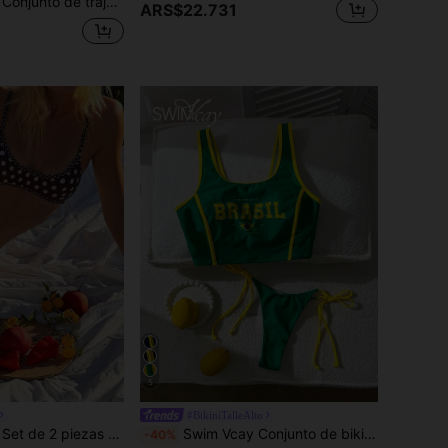
n estampado de cerezas y volantes floral dulce para mujer
ARS$22.731
5
#BikiniTalleAlto
ares para vacaciones en la playa, bikini sin relleno con tirantes ajustables y espalda descubierta
Swim Vcay Conjunto de bikini casual de vacaciones con estampado de letras de Brasil, primavera/verano
-40%