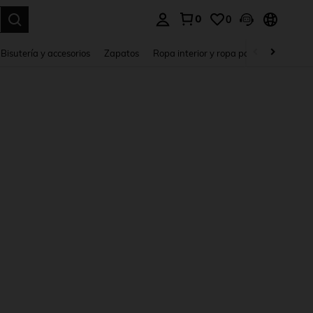
0
0
a. Press Enter to select.
Bisutería y accesorios
Zapatos
Ropa interior y ropa para dormir
Ho