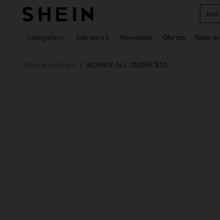
Cam
Use up 
Categorías
Solo para ti
Novedades
Ofertas
Ropa de
Página principal
WOMEN ALL UNDER $10
/