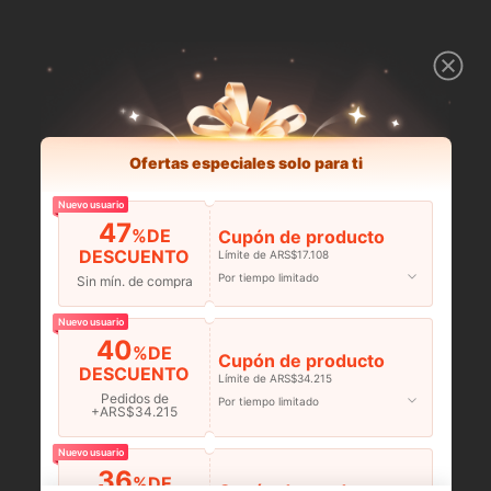
Ofertas especiales solo para ti
Nuevo usuario
47
%DE
Cupón de producto
DESCUENTO
Límite de ARS$17.108
Por tiempo limitado
Sin mín. de compra
Nuevo usuario
40
%DE
Cupón de producto
DESCUENTO
Límite de ARS$34.215
Pedidos de
Por tiempo limitado
+ARS$34.215
Nuevo usuario
36
%DE
Cupón de producto