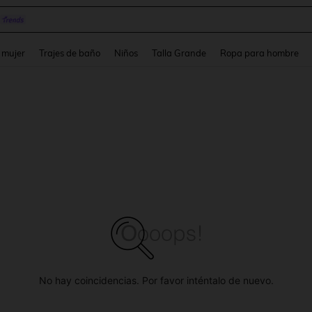
pera
and down arrow keys to navigate search Búsqueda reciente and Busca y Encuentr
 mujer
Trajes de baño
Niños
Talla Grande
Ropa para hombre
No hay coincidencias. Por favor inténtalo de nuevo.