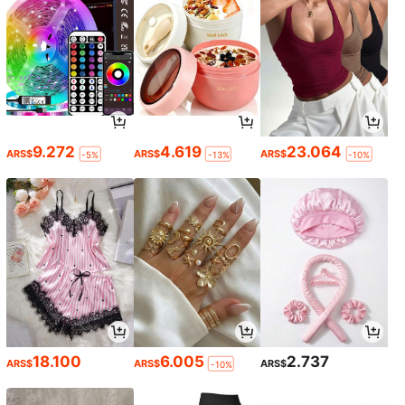
9.272
4.619
23.064
ARS$
ARS$
ARS$
-5%
-13%
-10%
18.100
6.005
2.737
ARS$
ARS$
ARS$
-10%