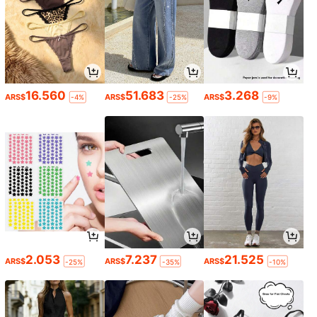
16.560
51.683
3.268
ARS$
ARS$
ARS$
-4%
-25%
-9%
2.053
7.237
21.525
ARS$
ARS$
ARS$
-25%
-35%
-10%