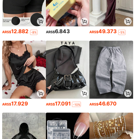
12.882
6.843
49.373
ARS$
ARS$
ARS$
-8%
-5%
17.929
17.091
46.670
ARS$
ARS$
ARS$
-10%