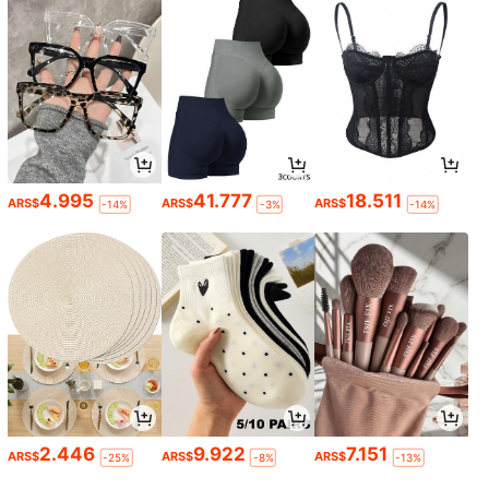
4.995
41.777
18.511
ARS$
ARS$
ARS$
-14%
-3%
-14%
2.446
9.922
7.151
ARS$
ARS$
ARS$
-25%
-8%
-13%