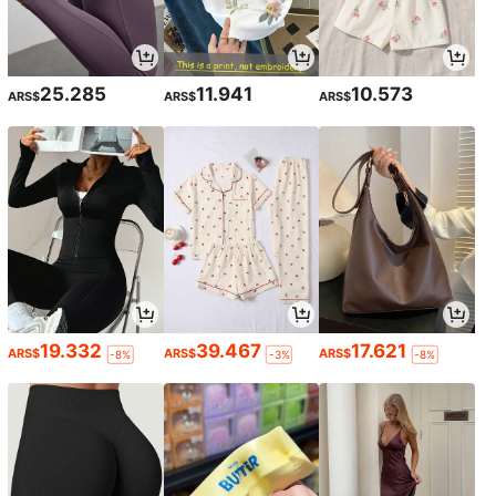
25.285
11.941
10.573
ARS$
ARS$
ARS$
19.332
39.467
17.621
ARS$
ARS$
ARS$
-8%
-3%
-8%