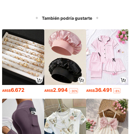
También podría gustarte
6.672
2.994
36.491
ARS$
ARS$
ARS$
-30%
-8%