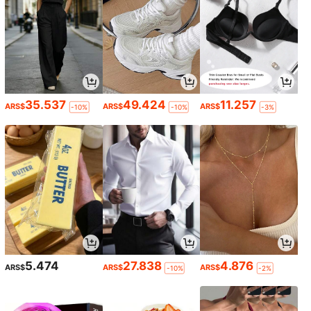
35.537
49.424
11.257
ARS$
ARS$
ARS$
-10%
-10%
-3%
5.474
27.838
4.876
ARS$
ARS$
ARS$
-10%
-2%