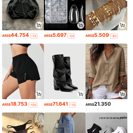
44.754
5.697
5.509
ARS$
ARS$
ARS$
-1%
-5%
-8%
18.753
71.641
21.350
ARS$
ARS$
ARS$
-10%
-1%