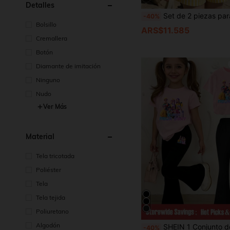
Detalles
Set de 2 piezas para niñas de 4-7 años: Camiseta blanca con estampado de limón + Pantalones cortos a rayas amarillas y blancas, conjunto ligero y
-40%
Bolsillo
ARS$11.585
Cremallera
Botón
Diamante de imitación
Ninguno
Nudo
Ver Más
Material
Tela tricotada
Poliéster
Tela
Tela tejida
Poliuretano
Algodón
SHEIN 1 Conjunto de Niñas Jóvenes Casual Camiseta de Cuello Redondo Rosa con Estampado de Chica "K-POP NOVA BEAT" y Pantalones Acampanados, A
-40%