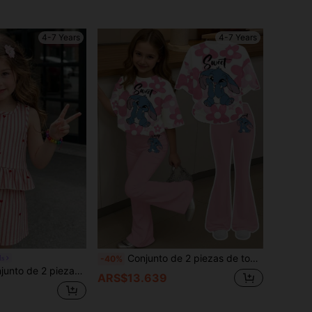
4-7 Years
4-7 Years
Conjunto de 2 piezas de top de manga corta con cuello redondo y pantalones acampanados con patrones de conejo azul de estilo kawaii, degradado rosa floral y diseño minimalista de dibujos animados para niñas, adecuado para un atuendo retro de verano para niñas jóvenes
ds
-40%
manga corta de tela texturizada con diseño de botones en la espalda & pantalones largos casuales
ARS$13.639