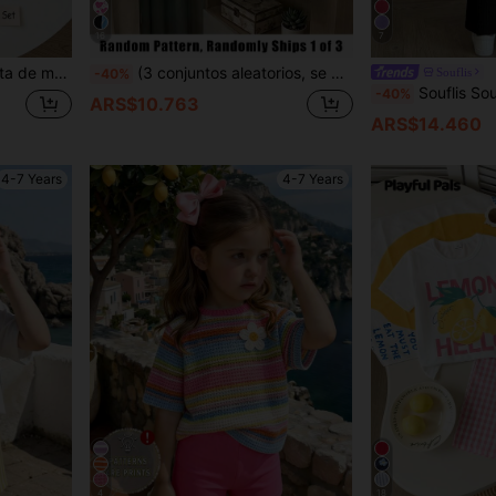
16
7
us, deportes, regreso a casa, conjunto de niña con estilo, conjunto de ropa deportiva
(3 conjuntos aleatorios, se envía 1 conjunto) Conjunto de camiseta de manga corta básica y pantalones cortos para niñas pequeñas de verano con rayas rosa, marrón y blanco, lazo, cachorro, lunares y estampado de leopardo, temporada de vuelta al colegio de otoño
Souflis
-40%
Souflis Souflis 2 piezas/Set Camiseta de manga corta con textura y diseño de botones y pantalones casuales para niñas jóvenes: Cami
-40%
ARS$10.763
ARS$14.460
4-7 Years
4-7 Years
4
18