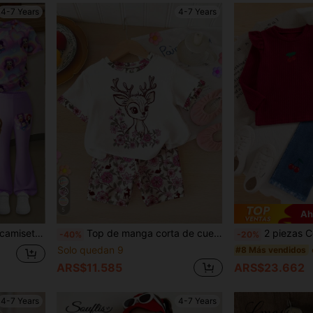
4-7 Years
4-7 Years
5
Ah
do para niñas, adecuado para uso casual y al aire libre
Top de manga corta de cuello redondo suave de punto con estampado de animales de dibujos animados para niña joven y elástico
2 piezas Conjunto de ropa casual para niñas, blusa de manga larga c
-40%
-20%
Solo quedan 9
#8 Más vendidos
ARS$11.585
ARS$23.662
4-7 Years
4-7 Years