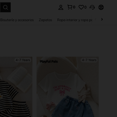
0
0
a. Press Enter to select.
Bisutería y accesorios
Zapatos
Ropa interior y ropa para dormir
Ho
4-7 Years
4-7 Years