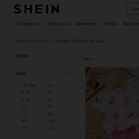
Swea
Use up 
Categorías
Solo para ti
Novedades
Ofertas
Ropa de
Página principal
Toddler Girl Sets On Sale
/
Filtros
Más
Talla
18-24M
2Y
2-3Y
3Y
3-4Y
4Y
5Y
6Y
7Y
8Y
9Y
10Y
11Y
12Y