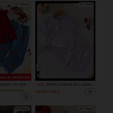
4-7 Years
4-7 Years
14
orro de ARS$5.915
on cuello redondo y pantalón largo con estampado bordado de cerezas de unicolor, para primavera/otoño
SHEIN Conjunto de 2 piezas de camiseta de manga corta con cuello redondo y decoración de lazo + pantalones cortos de cintura elástica para uso casual y diario de niñas jóvenes
-40%
en Rojo Conjuntos para chicas jóvenes
ARS$11.893
4-7 Years
4-7 Years