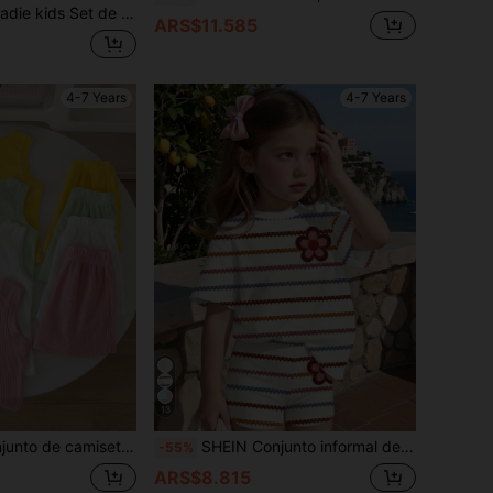
iezas (Chaqueta tipo blazer con lazo vintage y falda plisada) para niñas (talla pequeña) - Conjunto de traje casual elegante con estilo básico de moda, adecuado para verano y eventos
ARS$11.585
4-7 Years
4-7 Years
13
as jóvenes, camiseta y pantalones cortos con estampado de dibujos animados de piña, limón, sandía y fresa para niñas jóvenes, adecuado para ropa exterior e interior, fresco y cómodo, sin sudor, perfecto para el juego diario del bebé
SHEIN Conjunto informal de camiseta de manga corta con estampado floral y rayas, y pantalones cortos para niña
-55%
ARS$8.815