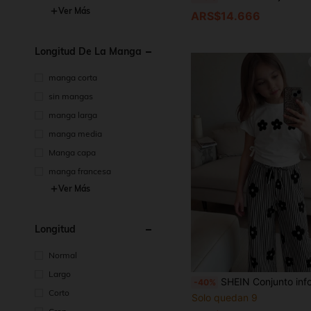
Ver Más
ARS$14.666
Longitud De La Manga
manga corta
sin mangas
manga larga
manga media
Manga capa
manga francesa
Ver Más
Longitud
Normal
Largo
SHEIN Conjunto informal de niña con camiseta de manga corta con estampado de margaritas blancas y pantalones anchos de pierna con estampado floral a rayas para el verano, conjunto de dos piezas con top corto de margaritas y pantalones palazzo a rayas, conjunto adorable de niña preadolescente con camiseta de estampado floral blanco y negro y pantalones con
-40%
Corto
Solo quedan 9