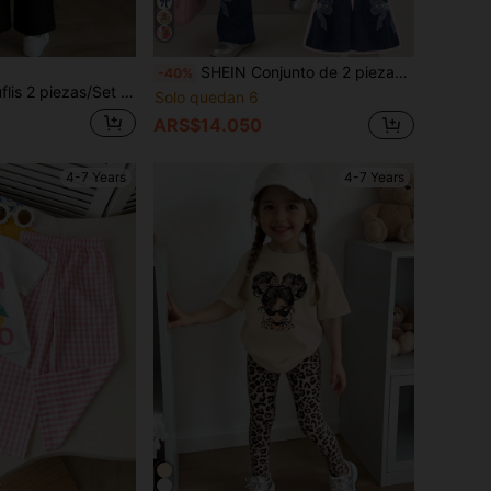
SHEIN Conjunto de 2 piezas de camiseta de manga corta con cuello redondo y pantalones acampanados con diseño de parches de encaje vintage, estampado de dibujos animados casual para niña, ideal para el verano
-40%
seta de manga corta con textura combinada con pantalones, con un diseño de lazo 3D y botones en la espalda, contraste de unicolor clásico, combinando comodidad y moda, ideal para la escuela y el uso diario.
Solo quedan 6
ARS$14.050
4-7 Years
4-7 Years