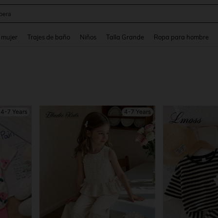
ter
and down arrow keys to navigate search Búsqueda reciente and Busca y Encuentr
 mujer
Trajes de baño
Niños
Talla Grande
Ropa para hombre
4-7 Years
4-7 Years