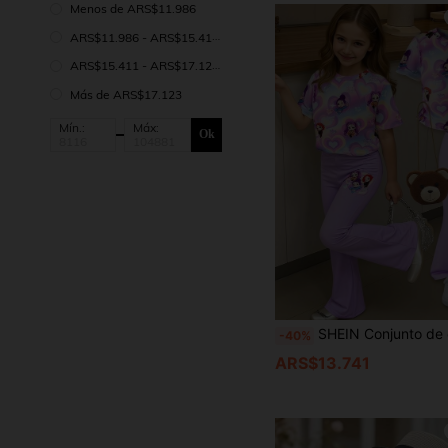
Menos de ARS$11.986
ARS$11.986 - ARS$15.411
ARS$15.411 - ARS$17.123
Más de ARS$17.123
Mín.:
Máx:
Ok
SHEIN Conjunto de camiseta de manga corta con estampado de corazón de niña K-POP de dibujos animados y pantalones acampanados, de moda y lin
-40%
ARS$13.741