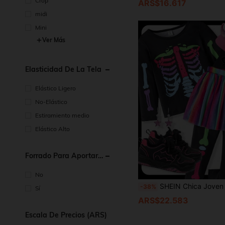
Crop
ARS$16.617
midi
Mini
Ver Más
Elasticidad De La Tela
Elástico Ligero
No-Elástico
Estiramiento medio
Elástico Alto
Forrado Para Aportar
Calidez
No
SHEIN Chica Joven estampado de esqueleto Top &
-38%
Sí
ARS$22.583
Escala De Precios (ARS)