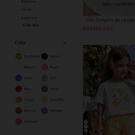
Bohemio
Fiesta
Deportivo
Conjunto de camiseta de manga corta con cuello redondo y pantalones cortos con estampado de leopardo vintage, rayas marrones & rosas, casual y cómodo para niñas jóvenes, adecuado para uso diario, vacaciones, salidas, camp
-40%
Ver Más
ARS$10.865
Color
Multicolor
Negro
Blanco
Rosa
Azul
Gris
Rojo
Verde
Caqui
Amarillo
Marrón
Morado
Naranja
10