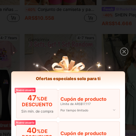
 transpirable para uso casual en primavera/verano/otoño
Conjunto de camiseta y pantalones cortos de ciclista con estampado floral y de rayas colorido, de estilo casual y fashionable para niñas, cómodo para uso diario en primavera y verano
Playful Pals
-40%
SHEIN Playful Pals Conjunto informal de punto para niña, blusa de manga corta con estampad
-40%
ARS$10.558
ARS$14.666
4-7 Years
4-7 Years
Ofertas especiales solo para ti
Nuevo usuario
47
%DE
Cupón de producto
DESCUENTO
Límite de ARS$17.117
Por tiempo limitado
Sin mín. de compra
Nuevo usuario
9
12
40
%DE
Cupón de producto
decuado para Salidas Casuales de Niñas y Atuendo a Juego
Genkimix Kids
Elladie kids