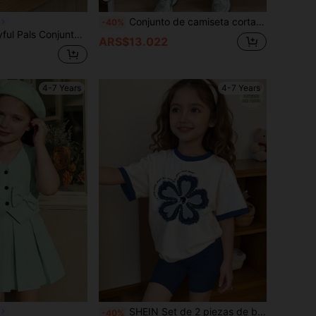
Conjunto de camiseta corta básica y leggings con estampado de leopardo, peinado de moño minimalista y gafas de sol con lazo de leopardo, para niña joven, estilo casual y fresco, adecuado para primavera, verano y otoño. Cómodo para uso diario.
-40%
o de limón combinada con pantalones a cuadros, conjunto de 2 piezas adecuado para usar en primavera/verano, en casa, salidas y reuniones
ARS$13.022
4-7 Years
4-7 Years
SHEIN Set de 2 piezas de blusa de manga corta y pantalones cortos con estampado floral para niña, adecuado para el verano
-40%