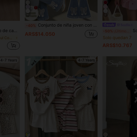
4
6
Conjunto de niña joven con camiseta de manga corta cuello redondo holgada suave y cómoda en color blanco crema con estampado de lazo azul dulce y lindo, pantalones acampanados con estampado de denim falso, ropa casual para primavera y verano, para uso diario, hogar, vacaciones, festival, estilo relajado, conjunto de niña con gráfico floral, nuevo estilo, para salir, fácil de usar y cómodo
Souflis
-40%
s cortos casuales para niñas jóvenes
Souflis Souflis 2 piezas Conjunto de veran
-50%
¡Últimos 2 días
ARS$14.050
Solo quedan 7
en Bebé azul Conjuntos para chicas jóvenes
ARS$10.767
4-7 Years
4-7 Years