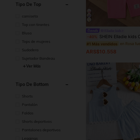
Tipo De Top
camiseta
Top con tirantes
#1 Más vendidos
Elladie kids
Blusa
¡Casi agotado!
SHEIN Elladie kids Conjunto de 2 piezas para niña con camiseta de manga corta de cuello redondo con estampado floral y pantalones con co
-40%
#1 Más vendidos
#1 Más vendidos
Tops de mujeres
¡Casi agotado!
¡Casi agotado!
#1 Más vendidos
Sudadera
ARS$10.558
¡Casi agotado!
Sujetador Bandeau
Ver Más
Tipo De Bottom
Shorts
Pantalón
Faldas
Shorts deportivos
Pantalones deportivos
Leggings