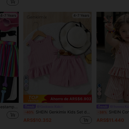
4-7 Years
4-7 Years
14
6
Ahorro de ARS$6.902
 2 en 1 Pantalones
Genkimix Kids
Sweetra Ki
SHEIN Genkimix Kids Set de 2 piezas de top sin mangas y shorts sueltos de tela texturizada rosa tejida para niña. La artesanía tejida crea una sensación delicada y suave para un uso cómodo y refrescante. El top simple y elegante muestra un estilo dulce y elegante, mientras que los shorts de corte suelto permiten un movimiento libre, adecuados para actividades casuales o al aire libre en verano. La paleta de colores pastel suave en general irradia vitalidad juvenil, convirtiéndolo en una opción ideal para el guardarropa de verano de las niñas pequeñas.
SHEIN Conjunto de 2 piezas para niñas jóvenes con camiseta de 
-40%
-38%
ARS$10.352
ARS$11.440