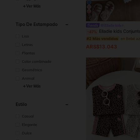
Ver Más
11
Tipo De Estampado
Elladie kids
Elladie kids Conjunto de camiseta sin mangas de tela texturizada con dobladillo en contraste & pantalone
-47%
Liso
#2 Más vendidos
Letras
ARS$13.043
Plantas
Color combinado
Geométrico
Animal
Ver Más
Estilo
Casual
Elegante
Dulce