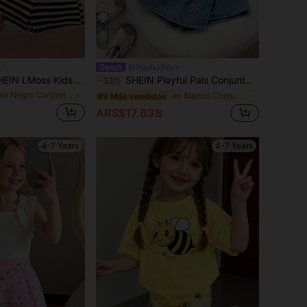
33
s
Playful Pals
s Conjunto de 2 piezas de camiseta holgada casual de punto con cuello redondo y rayas y pantalones cortos para niñas
SHEIN Playful Pals Conjunto de camiseta de cuello redondo regular con estampado de lunares coloridos y arcoíris y falda-pantalón de mezclilla de unicolor para niñas, casual y lindo, temporada de regreso a clases, verano
-33%
en Negro Conjuntos para chicas jóvenes
en Blanco Conjuntos de camisetas para niñas
#9 Más vendidos
ARS$17.638
4-7 Years
4-7 Years