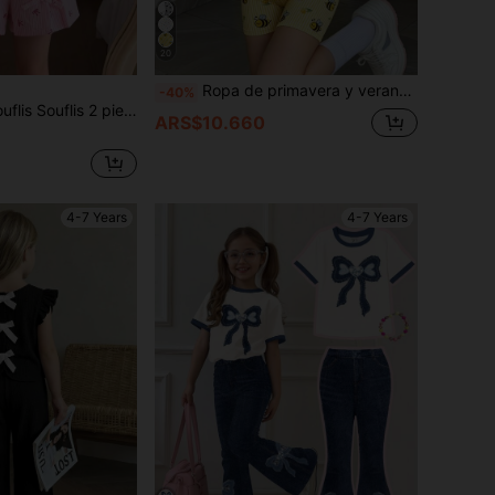
20
Ropa de primavera y verano para niñas, conjunto de camiseta corta básica y pantalones de ciclismo con estampado de abeja de dibujos animados en rayas amarillas y blancas, estilo casual, deportivo, minimalista, creativo, personalizado, refrescante, lindo, kawaii, con estampado de animal de abeja de dibujos animados, cómodo para uso diario, estilos acogedores de verano y otoño, adecuado para deportes y conjuntos diarios de niñas jóvenes
-40%
o para niñas jóvenes con top de tirantes de tela suave de punto acanalado blanco con mangas de volantes + shorts acampanados con estampado de lazos a rayas rosas y cintura elástica, estilo casual lindo y dulce, adecuado para uso diario en verano, compras, escuela, viajes, vacaciones, fotografía y otras ocasiones interiores/exteriores
ARS$10.660
4-7 Years
4-7 Years