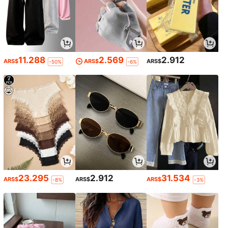
11.288
2.569
2.912
ARS$
ARS$
ARS$
-50%
-6%
23.295
2.912
31.534
ARS$
ARS$
ARS$
-8%
-3%