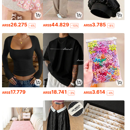
26.275
44.829
3.785
ARS$
ARS$
ARS$
-4%
-10%
-8%
17.779
18.741
3.614
ARS$
ARS$
ARS$
-3%
-4%