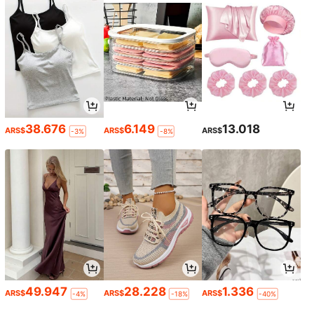
38.676
6.149
13.018
ARS$
ARS$
ARS$
-3%
-8%
49.947
28.228
1.336
ARS$
ARS$
ARS$
-4%
-18%
-40%