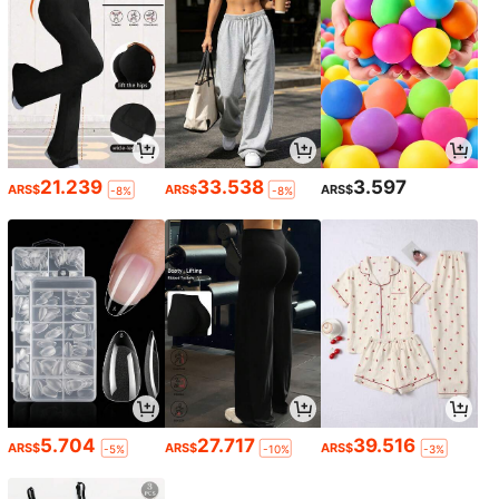
21.239
33.538
3.597
ARS$
ARS$
ARS$
-8%
-8%
5.704
27.717
39.516
ARS$
ARS$
ARS$
-5%
-10%
-3%