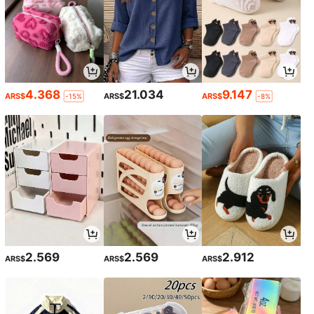
4.368
21.034
9.147
ARS$
ARS$
ARS$
-15%
-8%
2.569
2.569
2.912
ARS$
ARS$
ARS$