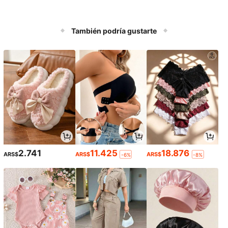
También podría gustarte
2.741
11.425
18.876
ARS$
ARS$
ARS$
-6%
-8%