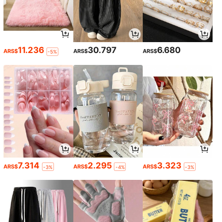
11.236
30.797
6.680
ARS$
ARS$
ARS$
-5%
7.314
2.295
3.323
ARS$
ARS$
ARS$
-3%
-4%
-3%