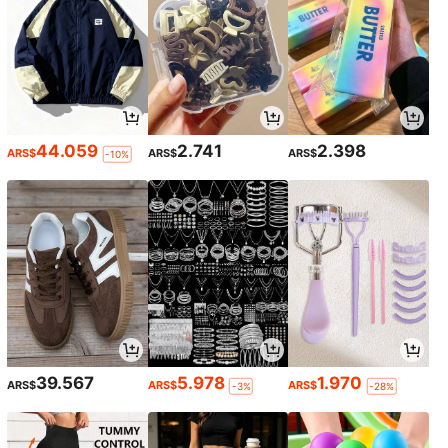
44.059
2.741
2.398
ARS$
ARS$
ARS$
-10%
39.567
5.978
1.970
ARS$
ARS$
ARS$
-3%
-28%