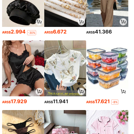
2.994
6.672
41.366
ARS$
ARS$
ARS$
-30%
17.929
11.941
17.621
ARS$
ARS$
ARS$
-8%