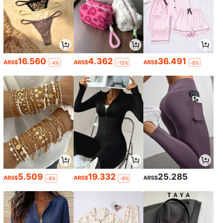
16.560
4.362
36.491
ARS$
ARS$
ARS$
-4%
-15%
-8%
5.509
19.332
25.285
ARS$
ARS$
ARS$
-8%
-8%