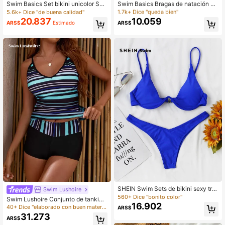
#2 Más vendidos
#2 Más vendidos
en Alto Braguitas de bikini Rise para mujer
en Alto Braguitas de bikini Rise para mujer
Swim Basics Set bikini unicolor Suj
Swim Basics Bragas de natación só
etador con aros y bottom de corte a
lidas
5.6k+ Dice "de buena calidad"
1.7k+ Dice "queda bien"
1.7k+ Dice "queda bien"
lto Traje de baño de 2 piezas
20.837
10.059
#2 Más vendidos
en Alto Braguitas de bikini Rise para mujer
ARS$
Estimado
ARS$
1.7k+ Dice "queda bien"
SHEIN Swim Sets de bikini sexy triá
Swim Lushoire
ngulo
560+ Dice "bonito color"
Swim Lushoire Conjunto de tankini
16.902
a rayas, top de tirantes y shorts Traj
40+ Dice "elaborado con buen material"
ARS$
e de baño occidental de 2 piezas
31.273
ARS$