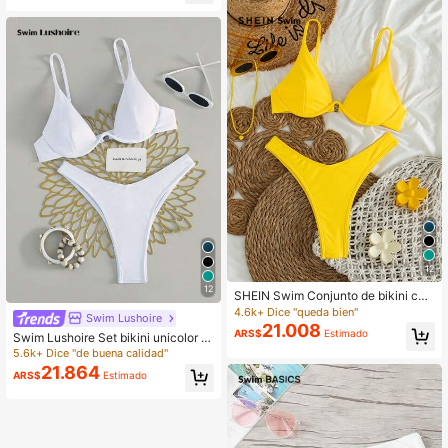
12
12
SHEIN Swim Conjunto de bikini con
aros y corte alto para playa de vera
4.6k+ Dice "queda bien"
Swim Lushoire
no
21.008
ARS$
Estimado
Swim Lushoire Set bikini unicolor S
ujetador con aros y bottom de corte
5.6k+ Dice "de buena calidad"
alto Traje de baño de 2 piezas
21.864
ARS$
Estimado