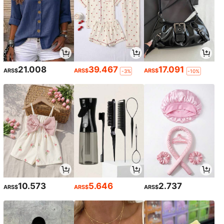
21.008
39.467
17.091
ARS$
ARS$
ARS$
-3%
-10%
10.573
5.646
2.737
ARS$
ARS$
ARS$