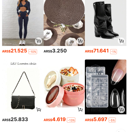
21.525
3.250
71.641
ARS$
ARS$
ARS$
-10%
-1%
25.833
4.619
5.697
ARS$
ARS$
ARS$
-13%
-5%
1