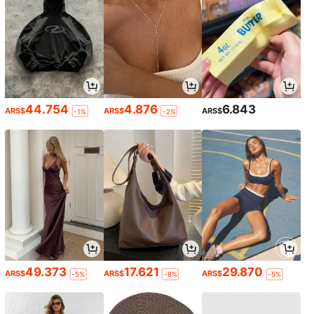
44.754
4.876
6.843
ARS$
ARS$
ARS$
-1%
-2%
49.373
17.621
29.870
ARS$
ARS$
ARS$
-5%
-8%
-5%