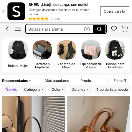
Bolsos Elegantes Para Mujer
SHEIN-¡List@, descargá, con estilo!
×
Consigue descuentos especiales en tu primer
Mochilas
Consíguela
pedido
(5,000)
Bolsas Para Dama
Bolsos
Carteras Para Mujer
Bolsos Elegantes Para Mujer
Mochilas
Carteras y
Zapatos de
Equipación de
Bolsos para
Z
Bolsos Mujer
Tarjeteros
Mujer
Viaje y
hombres
Equipaje
Recomendados
Más populares
Precio
Filtros
Categoría
Color
Detalles
Tipo de Estampado