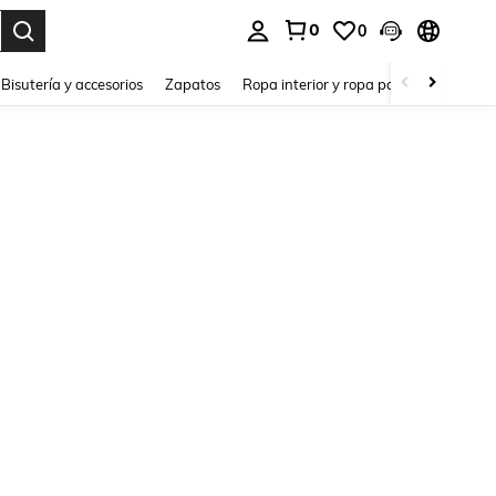
0
0
a. Press Enter to select.
Bisutería y accesorios
Zapatos
Ropa interior y ropa para dormir
Ho