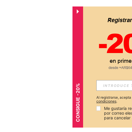
CONSIGUE -20%
Al registrarse, acept
condiciones
.
Me gustaría re
por correo el
para cancelar 