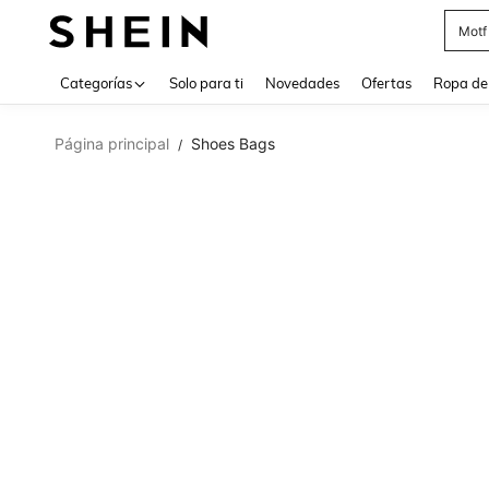
Cam
Use up 
Categorías
Solo para ti
Novedades
Ofertas
Ropa de
Página principal
Shoes Bags
/