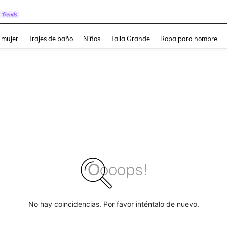
pera
and down arrow keys to navigate search Búsqueda reciente and Busca y Encuentr
 mujer
Trajes de baño
Niños
Talla Grande
Ropa para hombre
No hay coincidencias. Por favor inténtalo de nuevo.