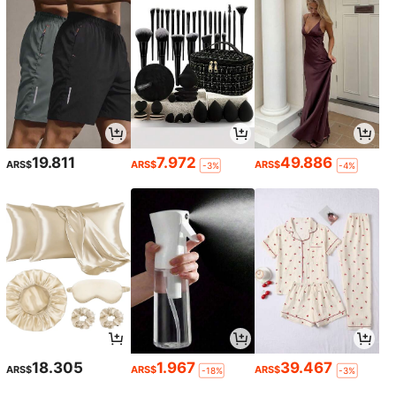
19.811
7.972
49.886
ARS$
ARS$
ARS$
-3%
-4%
18.305
1.967
39.467
ARS$
ARS$
ARS$
-18%
-3%