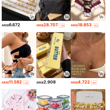
6.672
28.707
18.853
ARS$
ARS$
ARS$
-3%
-8%
11.582
2.908
4.722
ARS$
ARS$
ARS$
-3%
-8%