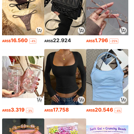
16.560
22.924
1.796
ARS$
ARS$
ARS$
-4%
-25%
3.319
17.758
20.546
ARS$
ARS$
ARS$
-3%
-4%