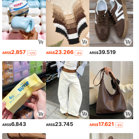
2.857
23.266
39.519
ARS$
ARS$
ARS$
-12%
-8%
6.843
23.745
17.621
ARS$
ARS$
ARS$
-8%