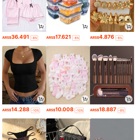
36.491
17.621
4.876
ARS$
ARS$
ARS$
-8%
-8%
-8%
14.288
10.008
18.887
ARS$
ARS$
ARS$
-10%
-10%
-8%