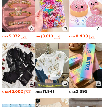
5.372
3.610
8.400
ARS$
ARS$
ARS$
-5%
-4%
-9%
45.062
11.941
2.395
ARS$
ARS$
ARS$
-14%