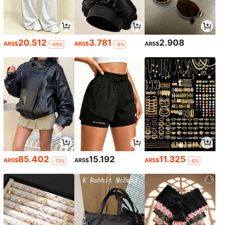
20.512
3.781
2.908
ARS$
ARS$
ARS$
-69%
-8%
85.402
15.192
11.325
ARS$
ARS$
ARS$
-13%
-8%