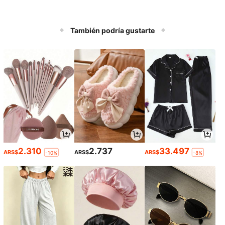
También podría gustarte
2.310
2.737
33.497
ARS$
ARS$
ARS$
-10%
-8%