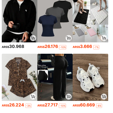
30.968
26.176
3.666
ARS$
ARS$
ARS$
-10%
-7%
26.224
27.717
60.669
ARS$
ARS$
ARS$
-3%
-10%
-8%