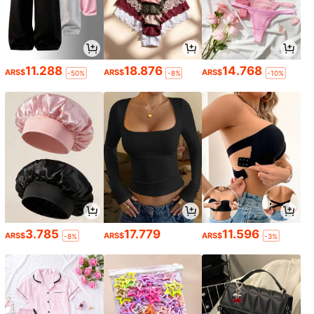
11.288
18.876
14.768
ARS$
ARS$
ARS$
-50%
-8%
-10%
3.785
17.779
11.596
ARS$
ARS$
ARS$
-8%
-3%