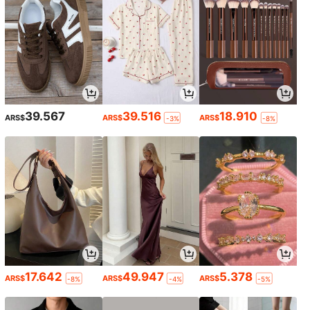
39.567
39.516
18.910
ARS$
ARS$
ARS$
-3%
-8%
17.642
49.947
5.378
ARS$
ARS$
ARS$
-8%
-4%
-5%