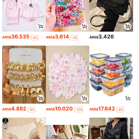
36.535
3.614
3.426
ARS$
ARS$
ARS$
-8%
-4%
4.882
10.020
17.642
ARS$
ARS$
ARS$
-8%
-10%
-8%