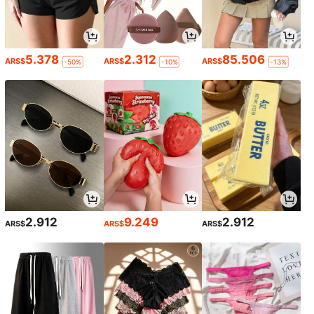
5.378
2.312
85.506
ARS$
ARS$
ARS$
-50%
-10%
-13%
2.912
9.249
2.912
ARS$
ARS$
ARS$