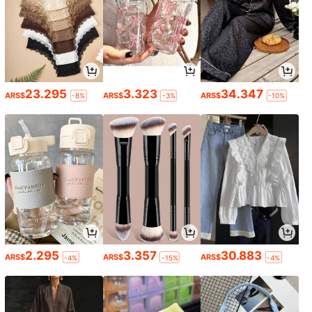
23.295
3.323
34.347
ARS$
ARS$
ARS$
-8%
-3%
-10%
2.295
3.357
30.883
ARS$
ARS$
ARS$
-4%
-15%
-4%