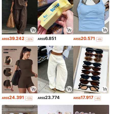
39.242
6.851
20.571
ARS$
ARS$
ARS$
-22%
-4%
24.391
23.774
17.917
ARS$
ARS$
ARS$
-12%
-4%