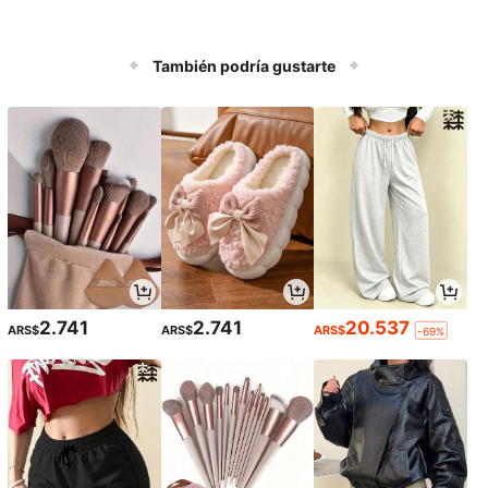
También podría gustarte
2.741
2.741
20.537
ARS$
ARS$
ARS$
-69%