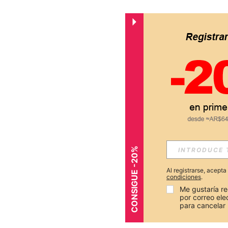
CONSIGUE -20%
Al registrarse, acept
condiciones
.
Me gustaría re
por correo el
para cancelar 