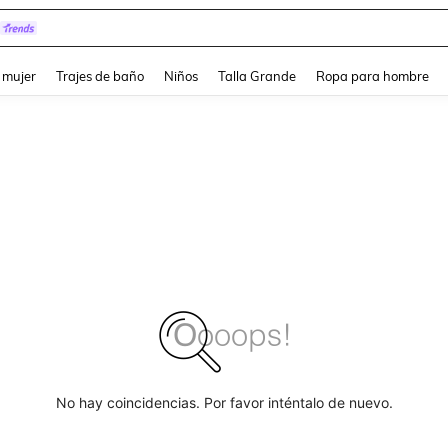
pera
and down arrow keys to navigate search Búsqueda reciente and Busca y Encuentr
 mujer
Trajes de baño
Niños
Talla Grande
Ropa para hombre
No hay coincidencias. Por favor inténtalo de nuevo.