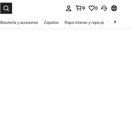
0
0
a. Press Enter to select.
Bisutería y accesorios
Zapatos
Ropa interior y ropa para dormir
Ho