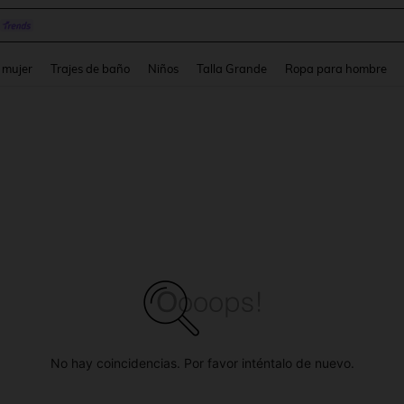
pera
and down arrow keys to navigate search Búsqueda reciente and Busca y Encuentr
 mujer
Trajes de baño
Niños
Talla Grande
Ropa para hombre
No hay coincidencias. Por favor inténtalo de nuevo.