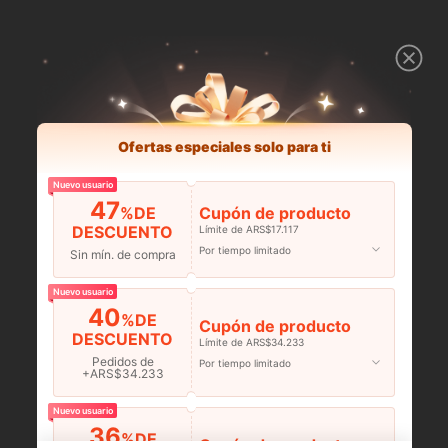
Ofertas especiales solo para ti
Nuevo usuario
47
%DE
Cupón de producto
DESCUENTO
Límite de ARS$17.117
Por tiempo limitado
Sin mín. de compra
Nuevo usuario
40
%DE
Cupón de producto
DESCUENTO
Límite de ARS$34.233
Pedidos de
Por tiempo limitado
+ARS$34.233
Nuevo usuario
36
%DE
Cupón de producto