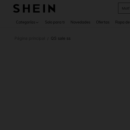
Cam
Use up 
Categorías
Solo para ti
Novedades
Ofertas
Ropa de
Página principal
QS sale ss
/