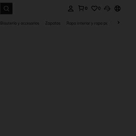
0
0
a. Press Enter to select.
Bisutería y accesorios
Zapatos
Ropa interior y ropa para dormir
Ho