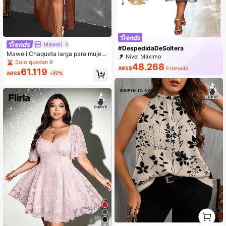
Maweii
#DespedidaDeSoltera
Maweii Chaqueta larga para mujer
Nivel Máximo
de talla grande, diseño holgado con
Solo quedan 9
48.268
cinturón, abrigo (PU)
ARS$
Estimado
61.119
ARS$
-27%
1
0
6