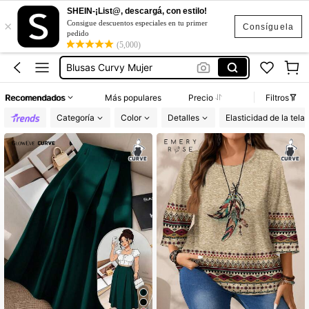
SHEIN-¡List@, descargá, con estilo!
Conjuntos Curvy Para Mujer
×
Consigue descuentos especiales en tu primer
Consíguela
pedido
Vestidos Curvy
(5,000)
Blusas Curvy Mujer
Vestidos Elegantes Para Fiesta Curvy
Recomendados
Más populares
Precio
Filtros
Trajes De Baño Mujer Curvy
Categoría
Color
Detalles
Elasticidad de la tela
Conjuntos Curvy Para Mujer
Vestidos Curvy