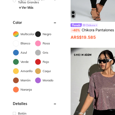
Tallas Grandes
Ver Más
Color
Chikora
Chikora Pantalones Delgados Ajustados Con Perlas 
-40%
Multicolor
Negro
ARS$19.585
Blanco
Rosa
Azul
Gris
Verde
Rojo
Amarillo
Caqui
Marrón
Morado
Naranja
Detalles
Botón