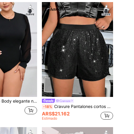
angas de linterna de malla de contraste, para invierno
Cravure
Cravure Pantalones cortos con decoración de lentejuelas para ropa de fiesta, fiesta de graduación o fiesta de vacaciones
-18%
ARS$21.162
Estimado