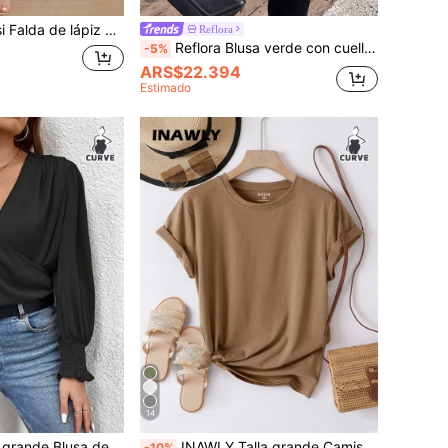
 lápiz de talle alto con botón
Reflora
Reflora Blusa verde con cuello de ojo de cerradura y mangas farol talla grande
-5%
ARS$22.394
Estimado
14
SHEIN Clasi Talla grande Blusa de cuello cruzado de manga farol
INAWLY Talla grande Camiseta unicolor de cuello redondo
-10%