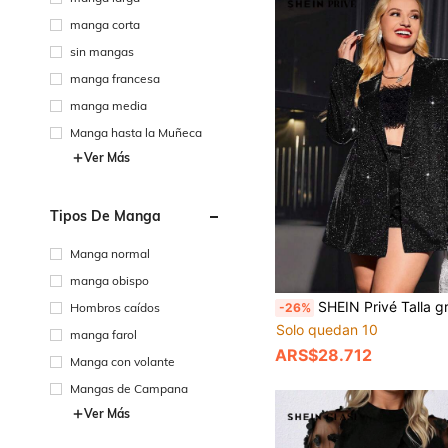
manga corta
sin mangas
manga francesa
manga media
Manga hasta la Muñeca
Ver Más
Tipos De Manga
Manga normal
manga obispo
SHEIN Privé Talla grande Blazer de cuello co
Hombros caídos
-26%
Solo quedan 10
manga farol
ARS$28.712
Manga con volante
Mangas de Campana
Ver Más