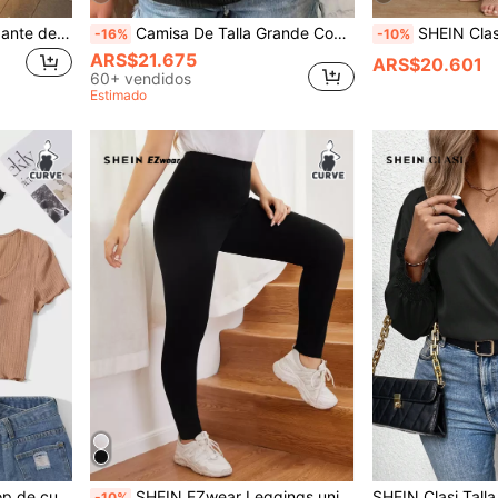
SHEIN Clasi Camiseta elegante de mujer talla grande con mangas acampanadas y estampado de perlas brillantes
Camisa De Talla Grande Con Encaje Y Parches De Color Sólido
SHEIN Clasi Falda de
-16%
-10%
ARS$21.675
ARS$20.601
60+ vendidos
Estimado
SHEIN EZwear 3 piezas Top de cuello notch ribete en forma de lechuga
SHEIN EZwear Leggings unicolor de cintura alta
-10%