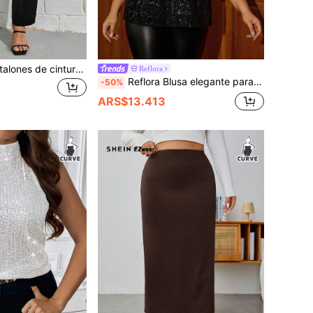
SHEIN LUNE Pantalones de cintura asimétrica con fruncido
Reflora
Reflora Blusa elegante para mujeres de talla grande con lentejuelas de contraste, escote con agujero en la parte posterior
-50%
ARS$13.413