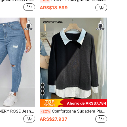
ARS$18.599
Ahorro de ARS$7.784
 ROSE Jeans ajustados desgarro de talle alto
Comfortcana Sudadera Plus de 2 en 1 con cuello de contraste
-22%
ARS$27.937