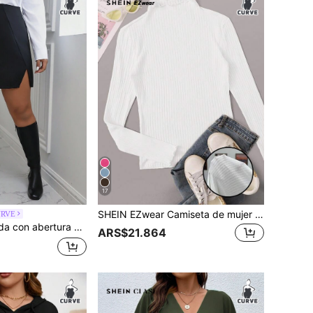
17
SHEIN EZwear Camiseta de mujer talla grande de punto de canalé blanca
URVE
o, falda con abertura, falda negra, falda negra para mujer
ARS$21.864