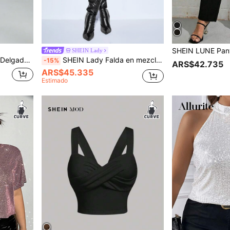
SHEIN Lady
Para Tallas Grandes
SHEIN Lady Falda en mezclilla bajo con abertura
-15%
ARS$42.735
ARS$45.335
Estimado