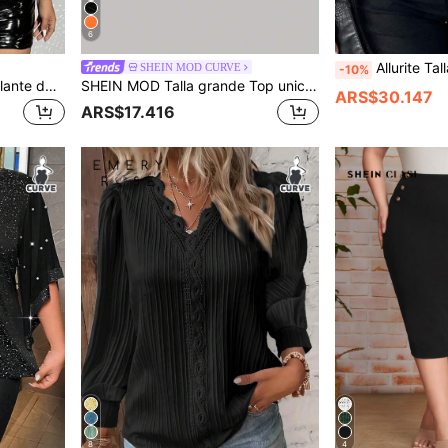
6
Allurite Talla gran
SHEIN MOD CURVE
-10%
SHEIN ICON Top corto brillante de salida talla grande, verano
SHEIN MOD Talla grande Top unicolor ancho tirantes
ARS$30.147
ARS$17.416
8
4