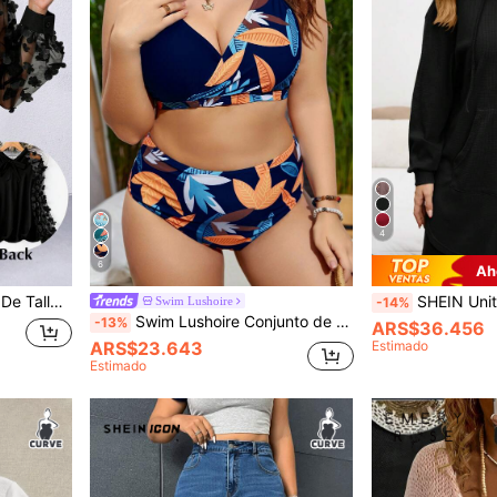
4
6
Ah
la Grande
SHEIN Unity Sudadera con capucha de talla g
Swim Lushoire
-14%
Swim Lushoire Conjunto de bikini con estampado tropical para la playa de verano en tallas grandes
-13%
ARS$36.456
ARS$23.643
Estimado
Estimado