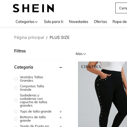
Swea
Use up 
Categorías
Solo para ti
Novedades
Ofertas
Ropa de
Página principal
PLUS SIZE
/
Filtros
Más
Categoría
Vestidos Tallas
Grandes
Conjuntos Talla
Grande
Sudaderas y
sudaderas con
capucha de tallas
grandes
Tops de talla grande
Bottoms de talla
grande
Tejido de Punto en