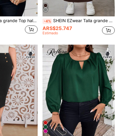
de Top halter con lentejuelas
SHEIN EZwear Talla grande Falda recta de talle alto
-4%
ARS$25.747
Estimado
11