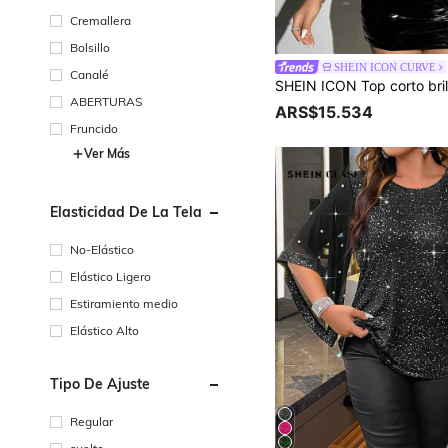
Cremallera
Bolsillo
SHEIN ICON CURVE
Canalé
ABERTURAS
ARS$15.534
Fruncido
Ver Más
Elasticidad De La Tela
No-Elástico
Elástico Ligero
Estiramiento medio
Elástico Alto
Tipo De Ajuste
Regular