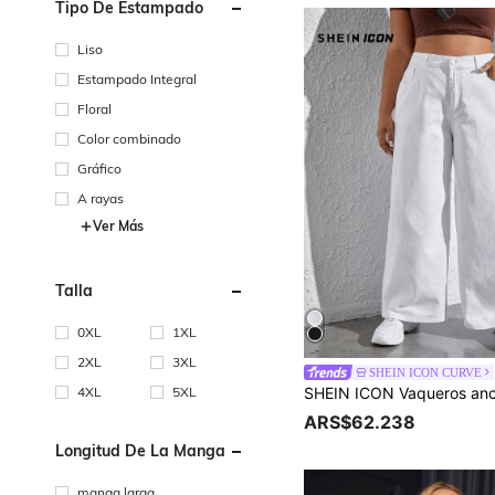
Tipo De Estampado
Liso
Estampado Integral
Floral
Color combinado
Gráfico
A rayas
Ver Más
Talla
0XL
1XL
2XL
3XL
SHEIN ICON CURVE
4XL
5XL
ARS$62.238
Longitud De La Manga
manga larga