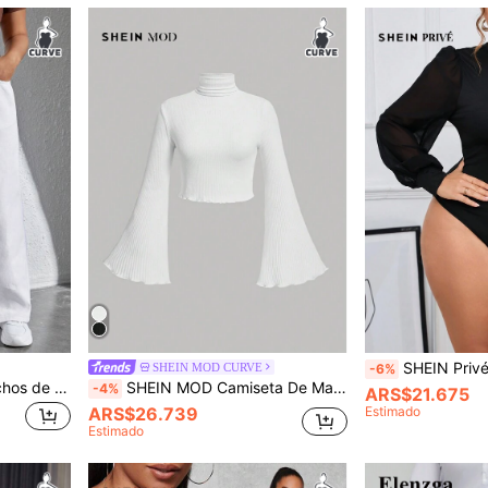
SHEIN Privé Body elegante negro con m
SHEIN MOD CURVE
-6%
SHEIN ICON Vaqueros anchos de novio de talla grande de un solo color
SHEIN MOD Camiseta De Manga Acampanada De Talla Grande Para Mujer
-4%
ARS$21.675
ARS$26.739
Estimado
Estimado