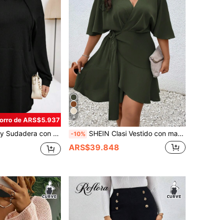
4
orro de ARS$5.937
rande con bolsillo, hombros caídos y cordón, para invierno, otoño
SHEIN Clasi Vestido con manga tipo murciélago, envolvente, con nudo lateral y volantes en el bajo
-10%
ARS$39.848