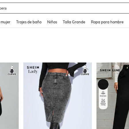
ter
and down arrow keys to navigate search Búsqueda reciente and Busca y Encuentr
 mujer
Trajes de baño
Niños
Talla Grande
Ropa para hombre