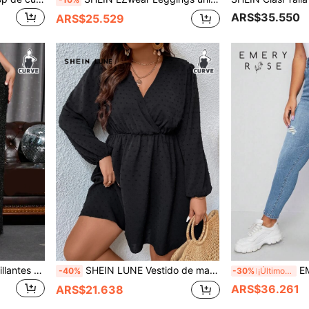
ARS$35.550
ARS$25.529
SHEIN Privé Pantalones brillantes con lentejuelas elegantes para mujer de talla grande
SHEIN LUNE Vestido de manga farol con cuello cruzado y lunares en talla extra, vestido de manga farol de talla grande en color negro
EMERY
-40%
-30%
¡Últimos 3 días
ARS$36.261
ARS$21.638