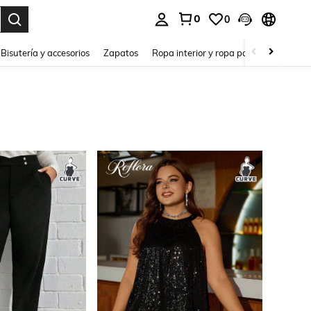
0
0
a. Press Enter to select.
Bisutería y accesorios
Zapatos
Ropa interior y ropa para dormir
Ho