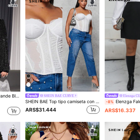
n solapa brillante
SHEIN BAE CURVE
Elenzga C
SHEIN BAE Top tipo camiseta con bustier de encaje para tallas grandes
Elenzga Falda con abertura en el dobladill
-8%
ARS$31.444
ARS$16.337