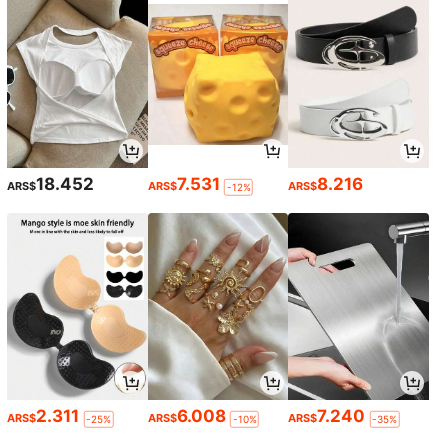
18.452
7.531
8.216
ARS$
ARS$
ARS$
-12%
2.311
6.008
7.240
ARS$
ARS$
ARS$
-25%
-10%
-35%