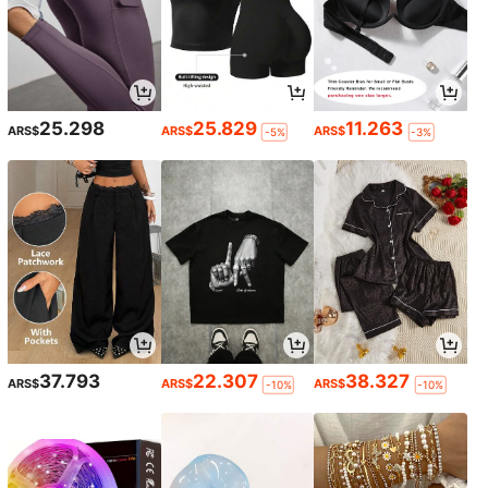
25.298
25.829
11.263
ARS$
ARS$
ARS$
-5%
-3%
37.793
22.307
38.327
ARS$
ARS$
ARS$
-10%
-10%