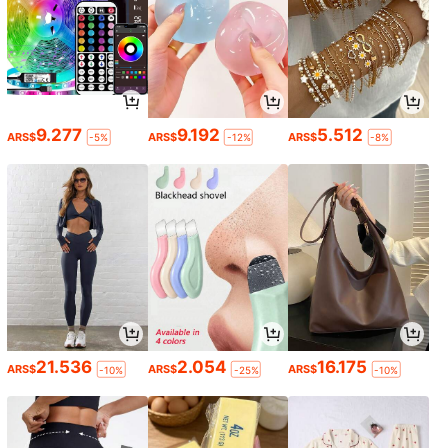
9.277
9.192
5.512
ARS$
ARS$
ARS$
-5%
-12%
-8%
21.536
2.054
16.175
ARS$
ARS$
ARS$
-10%
-25%
-10%