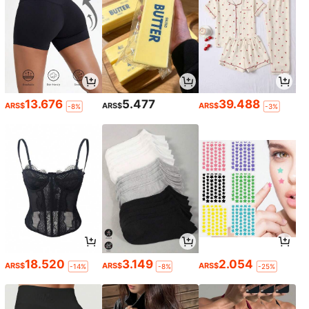
13.676
5.477
39.488
ARS$
ARS$
ARS$
-8%
-3%
18.520
3.149
2.054
ARS$
ARS$
ARS$
-14%
-8%
-25%