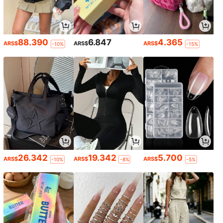
88.390
6.847
4.365
ARS$
ARS$
ARS$
-10%
-15%
26.342
19.342
5.700
ARS$
ARS$
ARS$
-10%
-8%
-5%