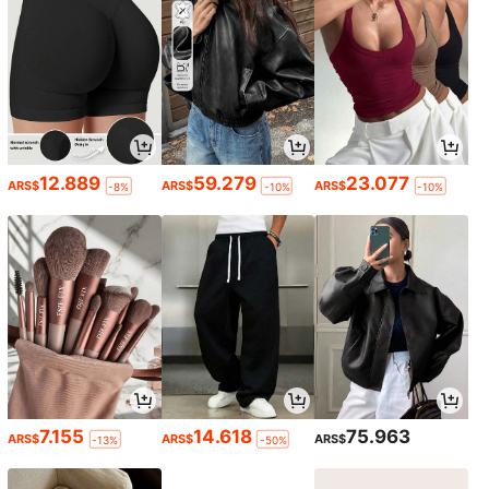
12.889
59.279
23.077
ARS$
ARS$
ARS$
-8%
-10%
-10%
7.155
14.618
75.963
ARS$
ARS$
ARS$
-13%
-50%