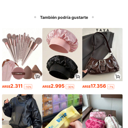
También podría gustarte
2.311
2.995
17.356
ARS$
ARS$
ARS$
-10%
-30%
-7%