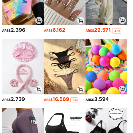
2.396
6.162
22.571
ARS$
ARS$
ARS$
-47%
2.739
16.569
3.594
ARS$
ARS$
ARS$
-4%