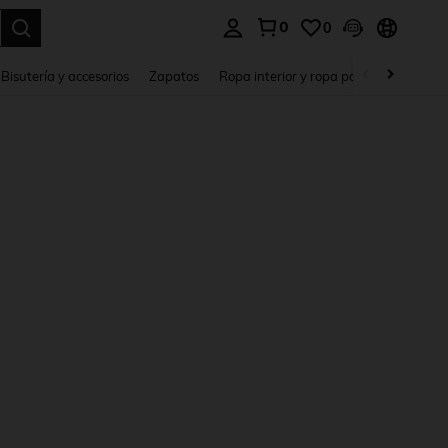
0
0
a. Press Enter to select.
Bisutería y accesorios
Zapatos
Ropa interior y ropa para dormir
Ho