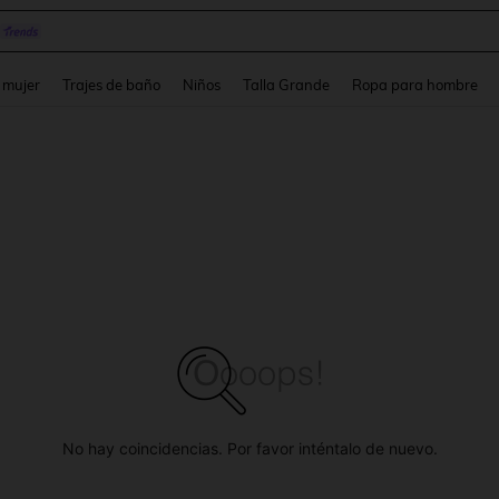
and down arrow keys to navigate search Búsqueda reciente and Busca y Encuentr
 mujer
Trajes de baño
Niños
Talla Grande
Ropa para hombre
No hay coincidencias. Por favor inténtalo de nuevo.