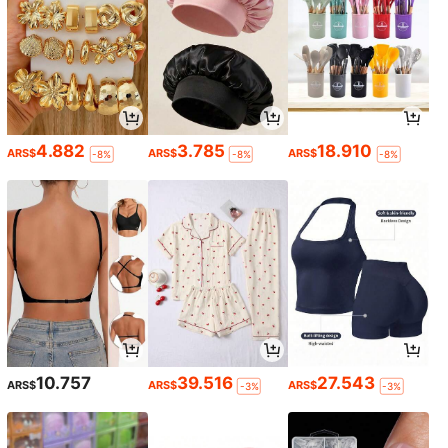
4.882
3.785
18.910
ARS$
ARS$
ARS$
-8%
-8%
-8%
10.757
39.516
27.543
ARS$
ARS$
ARS$
-3%
-3%