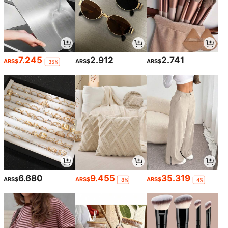
7.245
2.912
2.741
ARS$
ARS$
ARS$
-35%
6.680
9.455
35.319
ARS$
ARS$
ARS$
-8%
-4%