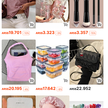
19.701
3.323
3.357
ARS$
ARS$
ARS$
-10%
-3%
-15%
20.195
17.642
22.952
ARS$
ARS$
ARS$
-4%
-8%