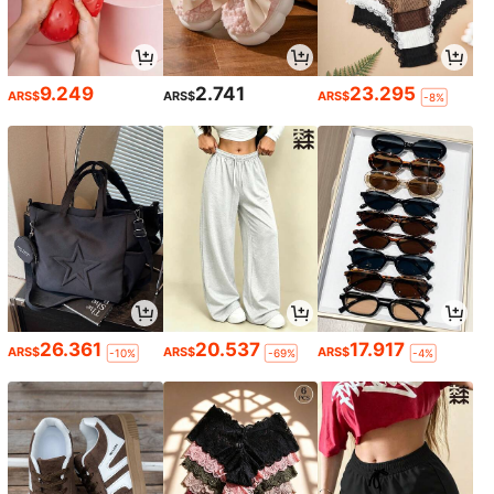
9.249
2.741
23.295
ARS$
ARS$
ARS$
-8%
26.361
20.537
17.917
ARS$
ARS$
ARS$
-10%
-69%
-4%