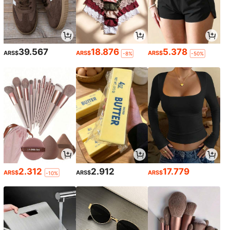
39.567
18.876
5.378
ARS$
ARS$
ARS$
-8%
-50%
2.312
2.912
17.779
ARS$
ARS$
ARS$
-10%