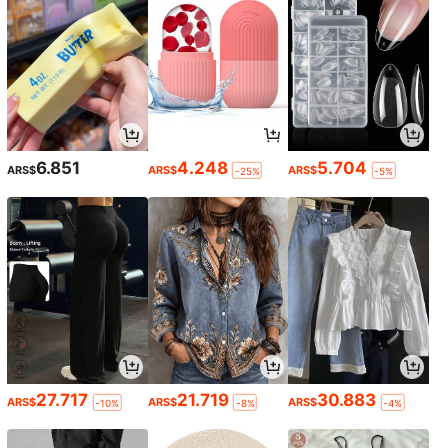
6.851
4.248
5.704
ARS$
ARS$
ARS$
-25%
-5%
27.717
21.719
30.883
ARS$
ARS$
ARS$
-10%
-8%
-4%