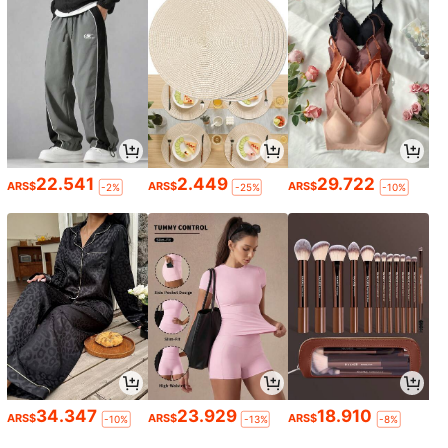
22.541
2.449
29.722
ARS$
ARS$
ARS$
-2%
-25%
-10%
34.347
23.929
18.910
ARS$
ARS$
ARS$
-10%
-13%
-8%