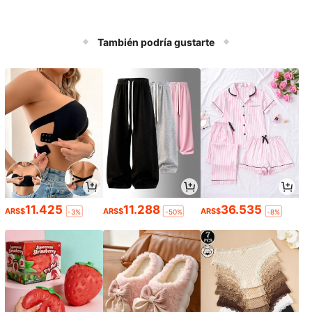
También podría gustarte
11.425
11.288
36.535
ARS$
ARS$
ARS$
-3%
-50%
-8%