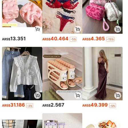
13.351
40.464
4.365
ARS$
ARS$
ARS$
-5%
-15%
31.186
2.567
49.399
ARS$
ARS$
ARS$
-3%
-5%