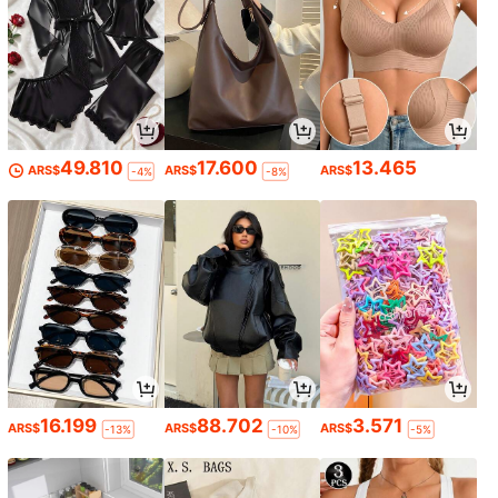
49.810
17.600
13.465
ARS$
ARS$
ARS$
-4%
-8%
16.199
88.702
3.571
ARS$
ARS$
ARS$
-13%
-10%
-5%