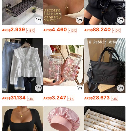
2.939
4.460
88.240
ARS$
ARS$
ARS$
-18%
-13%
-10%
31.134
3.247
28.673
ARS$
ARS$
ARS$
-3%
-5%
-3%