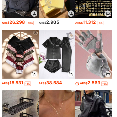
26.298
2.905
11.312
ARS$
ARS$
ARS$
-10%
-8%
18.831
38.584
2.563
ARS$
ARS$
ARS$
-8%
-6%