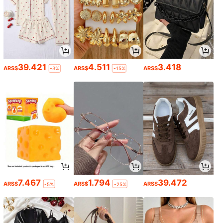
39.421
4.511
3.418
ARS$
ARS$
ARS$
-3%
-15%
7.467
1.794
39.472
ARS$
ARS$
ARS$
-5%
-25%