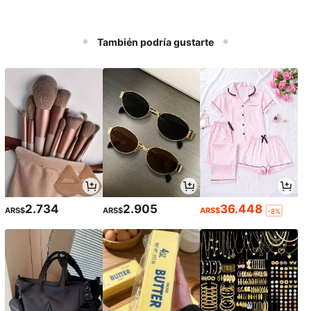
También podría gustarte
2.734
2.905
36.448
ARS$
ARS$
ARS$
-8%