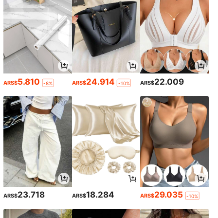
5.810
24.914
22.009
ARS$
ARS$
ARS$
-8%
-10%
23.718
18.284
29.035
ARS$
ARS$
ARS$
-10%