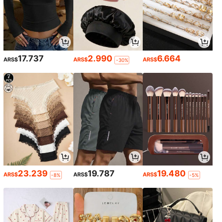
17.737
2.990
6.664
ARS$
ARS$
ARS$
-30%
23.239
19.787
19.480
ARS$
ARS$
ARS$
-8%
-5%