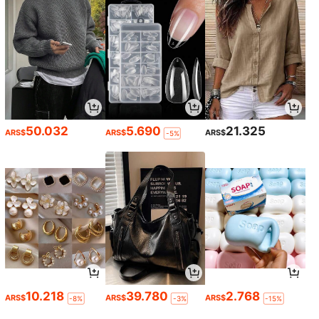
50.032
5.690
21.325
ARS$
ARS$
ARS$
-5%
10.218
39.780
2.768
ARS$
ARS$
ARS$
-8%
-3%
-15%