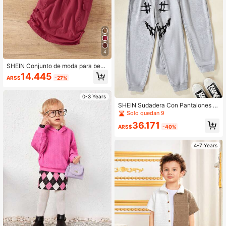
4
SHEIN Conjunto de moda para bebé
niña de 2 piezas con top corto estil
14.445
ARS$
-27%
o crop y falda fruncida con bolsillo
de solapa para verano
0-3 Years
SHEIN Sudadera Con Pantalones E
stampados De Cara Sonriente Para
Solo quedan 9
Niños
36.171
ARS$
-40%
4-7 Years