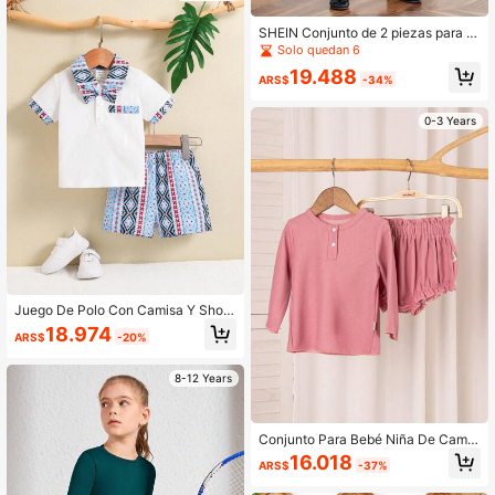
SHEIN Conjunto de 2 piezas para ni
ña con blusa de cuello redondo a ra
Solo quedan 6
yas y flores pequeñas con volantes
19.488
en el bajo, y pantalones rectos
ARS$
-34%
0-3 Years
Juego De Polo Con Camisa Y Short
s Con Patrón Impreso Para Bebé Ni
18.974
ARS$
-20%
ño En Color Azul Claro
8-12 Years
Conjunto Para Bebé Niña De Camis
eta De Manga Larga Con Botones Y
16.018
ARS$
-37%
Pantalones Cortos Con Ribete De V
olantes