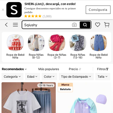
Jeans Mujer
SHEIN-¡List@, descargá, con estilo!
×
Consigue descuentos especiales en tu primer
Vestidos Elegantes Para Fiesta
Consíguela
pedido
(5,000)
Sqiushy
Botas Para Mujer
Campera De Mujer
Jeans Mujer
Vestidos Elegantes Para Fiesta
Ropa de Bebé
Ropa Niñas
Ropa de Niñas
Ropa Niñas
Ropa de Bebé
Niña
(8-12)
(3-7)
(13-16)
Niño
Recomendados
Más populares
Precio
Filtros
Categoría
Edad
Color
Tipo de Estampado
Talla
13-16 Years