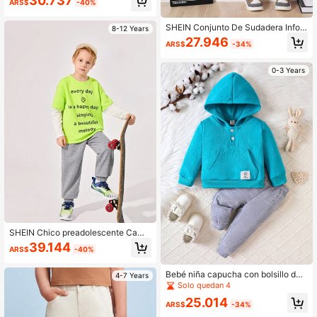
30.737
ARS$
-40%
e Figura Para Niños Mayores De 11
Años
SHEIN Conjunto De Sudadera Infor
8-12 Years
mal Con Capucha Para Niño Peque
27.946
ARS$
-34%
ño Con Diseño De Cabeza De Toro
Y Pantalón Largo Con Cintura Elásti
ca
0-3 Years
SHEIN Chico preadolescente Camis
eta 2 en 1 con estampado de slogan
39.144
ARS$
-40%
con pantalones deportivos
Bebé niña capucha con bolsillo de
4-7 Years
canguro con parche de letra con pa
Solo quedan 4
ntalones deportivos
25.014
ARS$
-34%