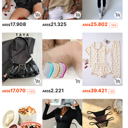
17.908
21.325
25.802
ARS$
ARS$
ARS$
-16%
17.070
2.221
39.421
ARS$
ARS$
ARS$
-10%
-3%