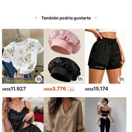
También podría gustarte
11.927
3.776
15.174
ARS$
ARS$
ARS$
-8%