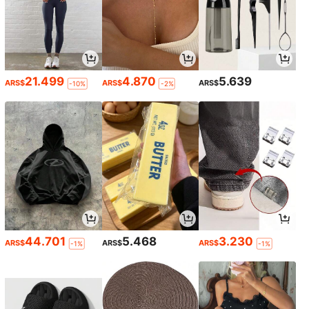
21.499
4.870
5.639
ARS$
ARS$
ARS$
-10%
-2%
44.701
5.468
3.230
ARS$
ARS$
ARS$
-1%
-1%