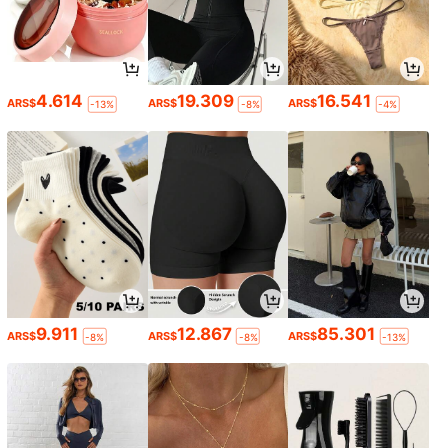
4.614
19.309
16.541
ARS$
ARS$
ARS$
-13%
-8%
-4%
9.911
12.867
85.301
ARS$
ARS$
ARS$
-8%
-8%
-13%