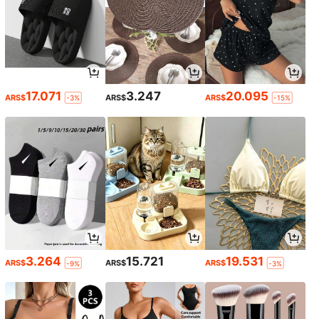
17.071
3.247
20.095
ARS$
ARS$
ARS$
-3%
-15%
3.264
15.721
19.531
ARS$
ARS$
ARS$
-9%
-3%