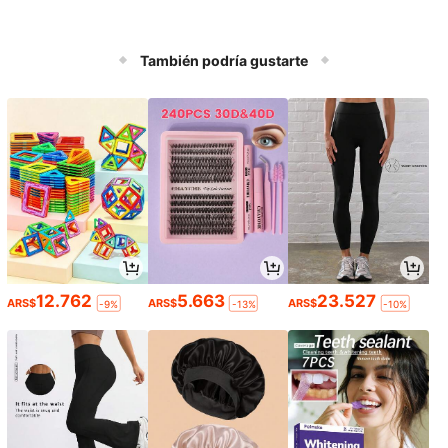
También podría gustarte
12.762
5.663
23.527
ARS$
ARS$
ARS$
-9%
-13%
-10%