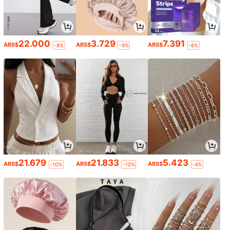
22.000
3.729
7.391
ARS$
ARS$
ARS$
-8%
-9%
-8%
21.679
21.833
5.423
ARS$
ARS$
ARS$
-10%
-10%
-4%