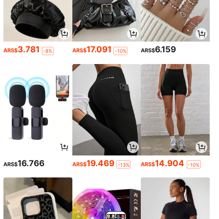
3.781
17.091
6.159
ARS$
ARS$
ARS$
-8%
-10%
16.766
19.469
14.904
ARS$
ARS$
ARS$
-13%
-10%