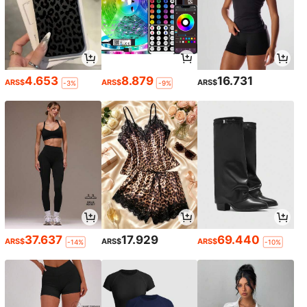
4.653
8.879
16.731
ARS$
ARS$
ARS$
-3%
-9%
37.637
17.929
69.440
ARS$
ARS$
ARS$
-14%
-10%