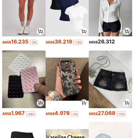
16.235
38.219
26.312
ARS$
ARS$
ARS$
-3%
-14%
1.967
4.978
27.068
ARS$
ARS$
ARS$
-28%
-3%
-10%