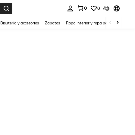
0
0
a. Press Enter to select.
Bisutería y accesorios
Zapatos
Ropa interior y ropa para dormir
Ho