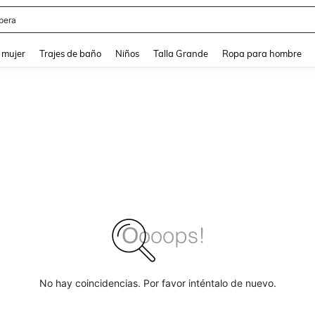
pera
and down arrow keys to navigate search Búsqueda reciente and Busca y Encuentr
 mujer
Trajes de baño
Niños
Talla Grande
Ropa para hombre
No hay coincidencias. Por favor inténtalo de nuevo.