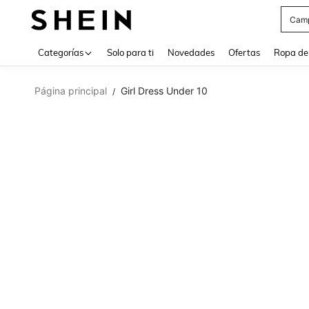
Cam
Use up 
Categorías
Solo para ti
Novedades
Ofertas
Ropa de
Página principal
Girl Dress Under 10
/