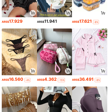
17.929
11.941
17.621
ARS$
ARS$
ARS$
-8%
16.560
4.362
36.491
ARS$
ARS$
ARS$
-4%
-15%
-8%