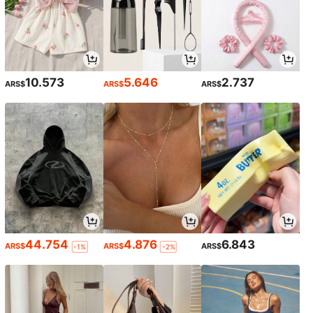
10.573
5.646
2.737
ARS$
ARS$
ARS$
44.754
4.876
6.843
ARS$
ARS$
ARS$
-1%
-2%