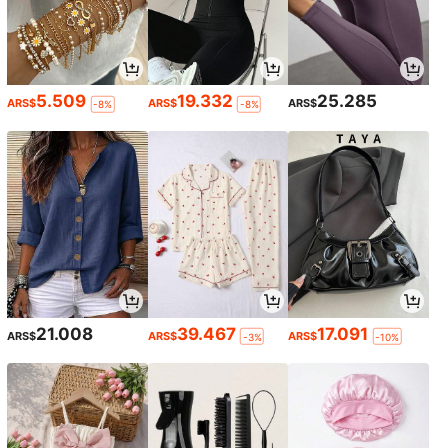
5.509
19.332
25.285
ARS$
ARS$
ARS$
-8%
-8%
21.008
39.467
17.091
ARS$
ARS$
ARS$
-3%
-10%