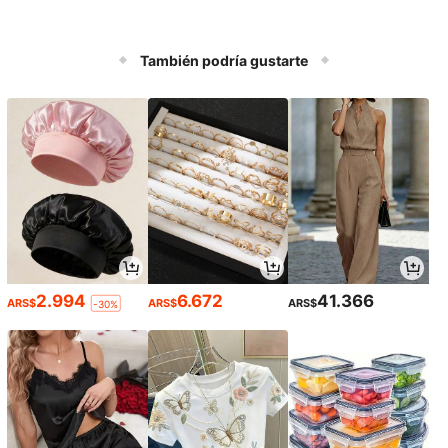
También podría gustarte
2.994
6.672
41.366
ARS$
ARS$
ARS$
-30%