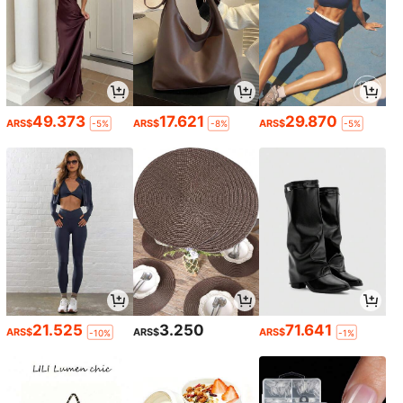
49.373
17.621
29.870
ARS$
ARS$
ARS$
-5%
-8%
-5%
21.525
3.250
71.641
ARS$
ARS$
ARS$
-10%
-1%