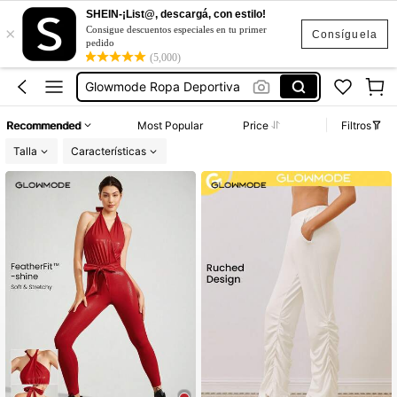
Conjunto Deportivo Dama
SHEIN-¡List@, descargá, con estilo!
×
Ropa Deportiva De Mujer
Consigue descuentos especiales en tu primer
Consíguela
pedido
Glowmode Ropa Deportiva
(5,000)
Musera Sport
Gym
Recommended
Most Popular
Price
Filtros
Conjunto Deportivo Dama
Talla
Características
Ropa Deportiva De Mujer