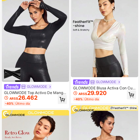
GLOWMODE
GLOWMODE
GLOWMODE Blusa Activa Con Cuel
29.920
lo En V Y Soporte Ligero Con Efecto
GLOWMODE Top Activo De Manga
ARS$
26.462
Con Acabado Dorado
Larga Y Cuello Redondo Con Efecto
ARS$
-40%
Último día
Y Ribete Dorado
-40%
Último día