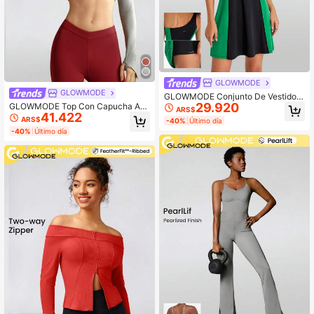
GLOWMODE
GLOWMODE
GLOWMODE Conjunto De Vestido A
29.920
ctivo Y Pantalón Corto De Un Homb
GLOWMODE Top Con Capucha Asi
ARS$
41.422
ro
métrica Featherfit™ Para Ocio Con
ARS$
-40%
Último día
Orificio Para El Pulgar.
-40%
Último día