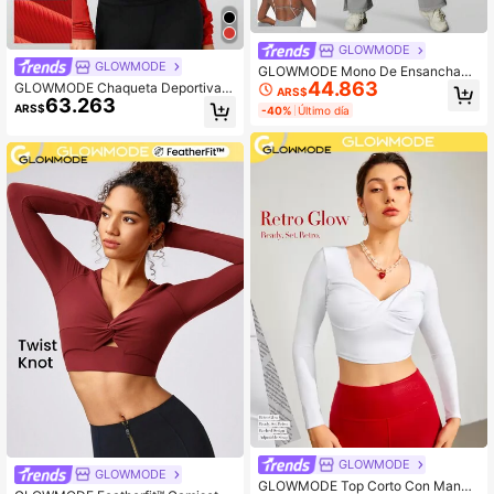
GLOWMODE
GLOWMODE
GLOWMODE Mono De Ensanchami
44.863
ento De Pierna Ancha De Pearllift
GLOWMODE Chaqueta Deportiva C
ARS$
63.263
on Cierre Frontal De Cremallera Y H
ARS$
-40%
Último día
ombros Descubiertos
GLOWMODE
GLOWMODE
GLOWMODE Top Corto Con Manga