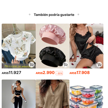
También podría gustarte
11.927
2.990
17.908
ARS$
ARS$
ARS$
-30%