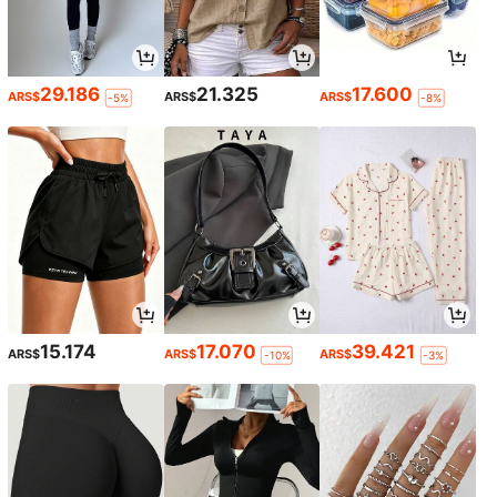
29.186
21.325
17.600
ARS$
ARS$
ARS$
-5%
-8%
15.174
17.070
39.421
ARS$
ARS$
ARS$
-10%
-3%