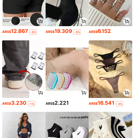
12.867
19.309
6.152
ARS$
ARS$
ARS$
-8%
-8%
3.230
2.221
16.541
ARS$
ARS$
ARS$
-1%
-4%