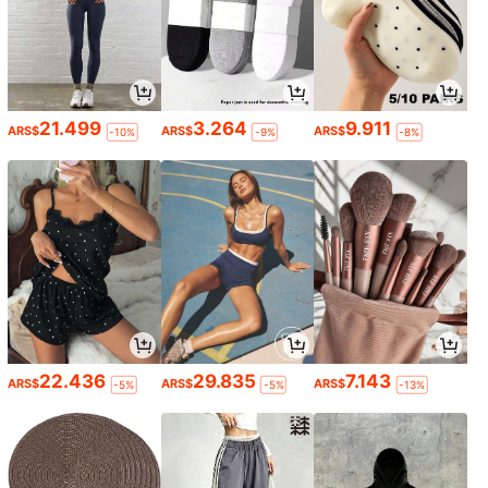
21.499
3.264
9.911
ARS$
ARS$
ARS$
-10%
-9%
-8%
22.436
29.835
7.143
ARS$
ARS$
ARS$
-5%
-5%
-13%