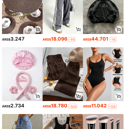
3.247
18.096
44.701
ARS$
ARS$
ARS$
-5%
-1%
2.734
18.780
11.042
ARS$
ARS$
ARS$
-50%
-10%