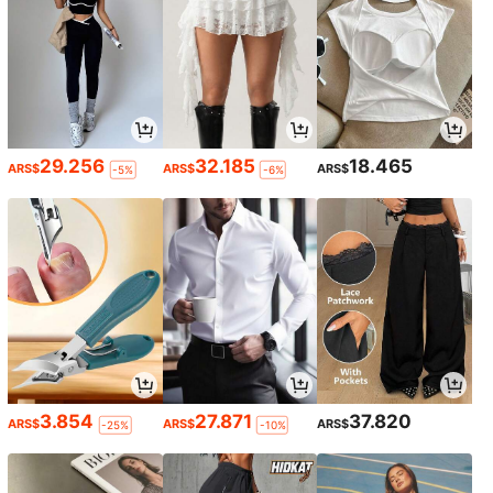
29.256
32.185
18.465
ARS$
ARS$
ARS$
-5%
-6%
3.854
27.871
37.820
ARS$
ARS$
ARS$
-25%
-10%