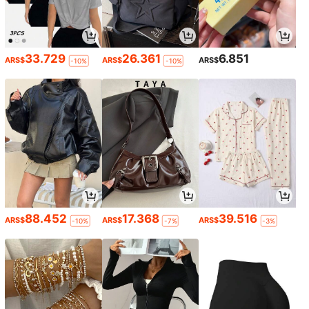
33.729
26.361
6.851
ARS$
ARS$
ARS$
-10%
-10%
88.452
17.368
39.516
ARS$
ARS$
ARS$
-10%
-7%
-3%