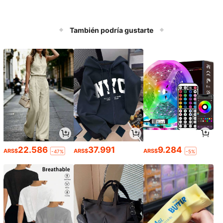
También podría gustarte
22.586
37.991
9.284
ARS$
ARS$
ARS$
-47%
-5%