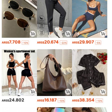
7.708
20.674
29.907
ARS$
ARS$
ARS$
-10%
-22%
-5%
24.802
16.187
38.354
ARS$
ARS$
ARS$
-10%
-10%