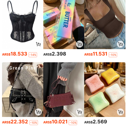
18.533
2.398
11.531
ARS$
ARS$
ARS$
-14%
-10%
22.352
10.021
2.569
ARS$
ARS$
ARS$
-10%
-10%