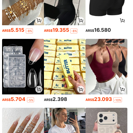
5.515
19.355
16.580
ARS$
ARS$
ARS$
-8%
-8%
5.704
2.398
23.093
ARS$
ARS$
ARS$
-5%
-10%