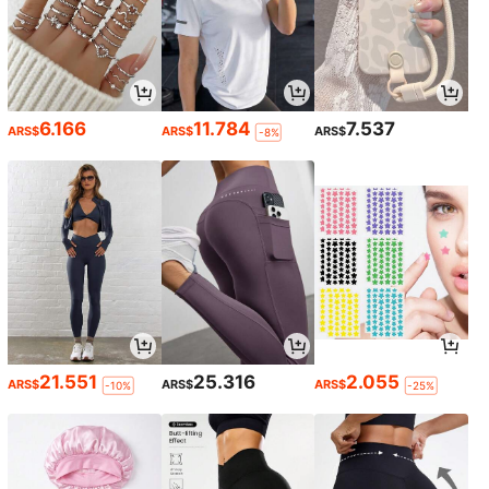
6.166
11.784
7.537
ARS$
ARS$
ARS$
-8%
21.551
25.316
2.055
ARS$
ARS$
ARS$
-10%
-25%