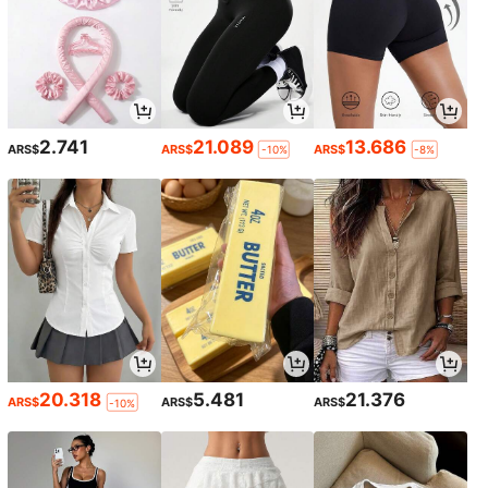
2.741
21.089
13.686
ARS$
ARS$
ARS$
-10%
-8%
20.318
5.481
21.376
ARS$
ARS$
ARS$
-10%