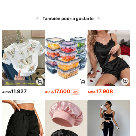
También podría gustarte
11.927
17.600
17.908
ARS$
ARS$
ARS$
-8%