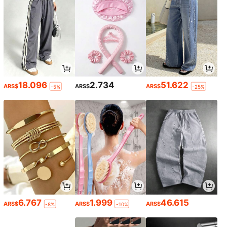
18.096
2.734
51.622
ARS$
ARS$
ARS$
-5%
-25%
6.767
1.999
46.615
ARS$
ARS$
ARS$
-8%
-10%