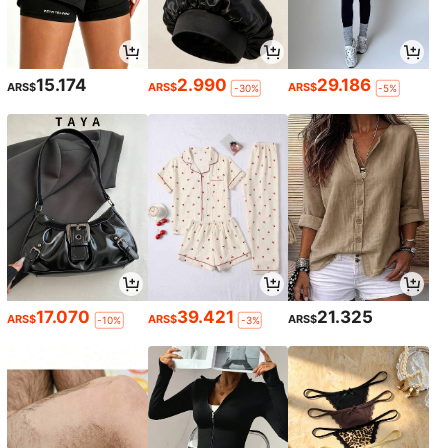
15.174
2.990
29.186
ARS$
ARS$
ARS$
-30%
-5%
17.070
39.421
21.325
ARS$
ARS$
ARS$
-10%
-3%