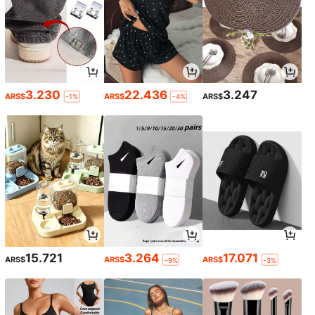
3.230
22.436
3.247
ARS$
ARS$
ARS$
-1%
-4%
15.721
3.264
17.071
ARS$
ARS$
ARS$
-9%
-3%