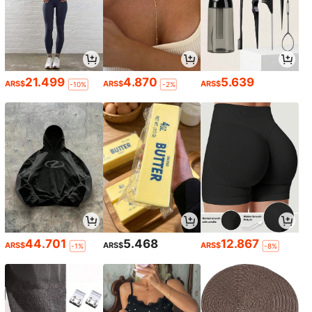
21.499
4.870
5.639
ARS$
ARS$
ARS$
-10%
-2%
44.701
5.468
12.867
ARS$
ARS$
ARS$
-1%
-8%