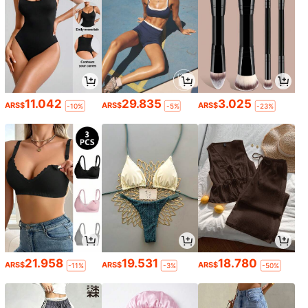
11.042
29.835
3.025
ARS$
ARS$
ARS$
-10%
-5%
-23%
21.958
19.531
18.780
ARS$
ARS$
ARS$
-11%
-3%
-50%