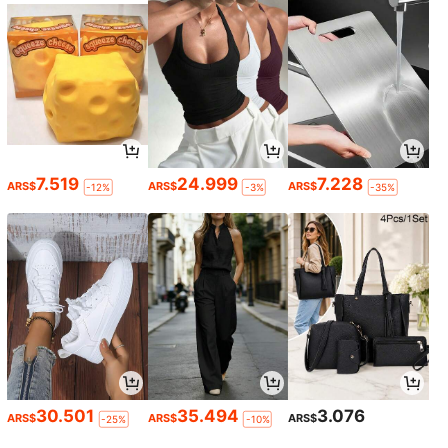
7.519
24.999
7.228
ARS$
ARS$
ARS$
-12%
-3%
-35%
30.501
35.494
3.076
ARS$
ARS$
ARS$
-25%
-10%