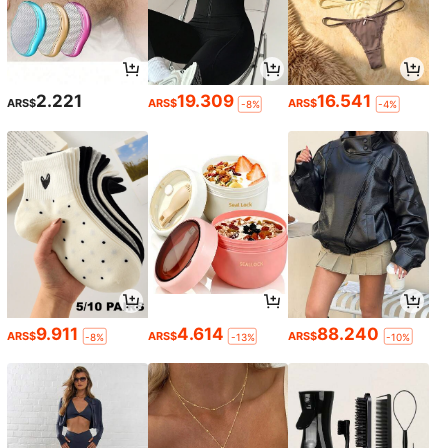
2.221
19.309
16.541
ARS$
ARS$
ARS$
-8%
-4%
9.911
4.614
88.240
ARS$
ARS$
ARS$
-8%
-13%
-10%