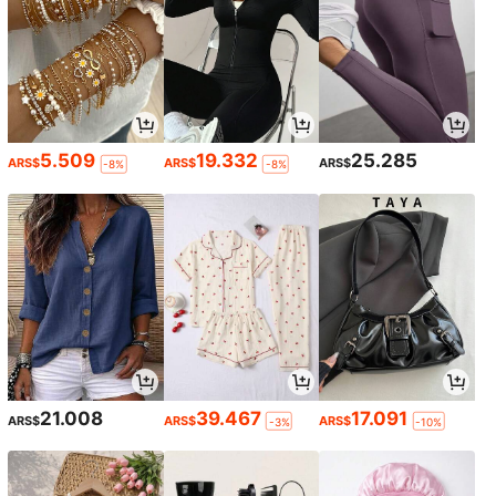
5.509
19.332
25.285
ARS$
ARS$
ARS$
-8%
-8%
21.008
39.467
17.091
ARS$
ARS$
ARS$
-3%
-10%