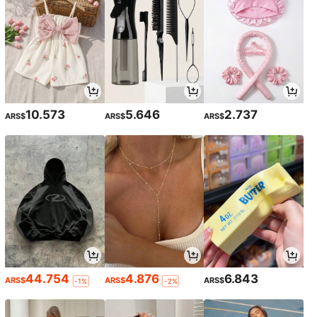
10.573
5.646
2.737
ARS$
ARS$
ARS$
44.754
4.876
6.843
ARS$
ARS$
ARS$
-1%
-2%