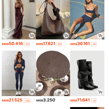
50.416
17.621
30.161
ARS$
ARS$
ARS$
-3%
-8%
-4%
21.525
3.250
71.641
ARS$
ARS$
ARS$
-10%
-1%