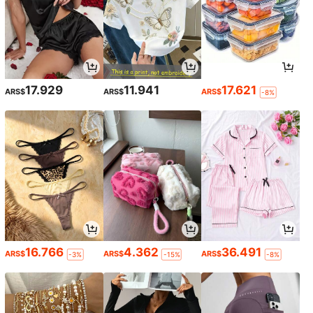
17.929
11.941
17.621
ARS$
ARS$
ARS$
-8%
16.766
4.362
36.491
ARS$
ARS$
ARS$
-3%
-15%
-8%