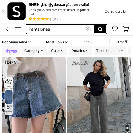
SHEIN-¡List@, descargá, con estilo!
×
Falda De Mezclilla
Consigue descuentos especiales en tu primer
Consíguela
pedido
Jeans Mujer
(5,000)
Pantalones
Pantalon De Mezclilla Dama
Recommended
Most Popular
Price
Filtros
Pantalones De Mezclilla Mujer
Category
Color
Detalles
Tipo de ajuste
L
Falda De Mezclilla
Jeans Mujer