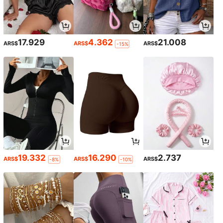
17.929
4.362
21.008
ARS$
ARS$
ARS$
-15%
19.332
16.290
2.737
ARS$
ARS$
ARS$
-8%
-10%