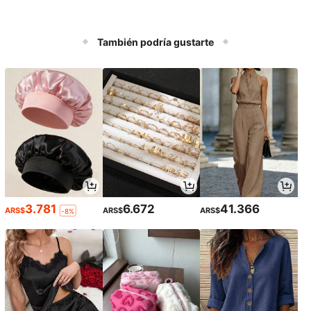
También podría gustarte
3.781
6.672
41.366
ARS$
ARS$
ARS$
-8%