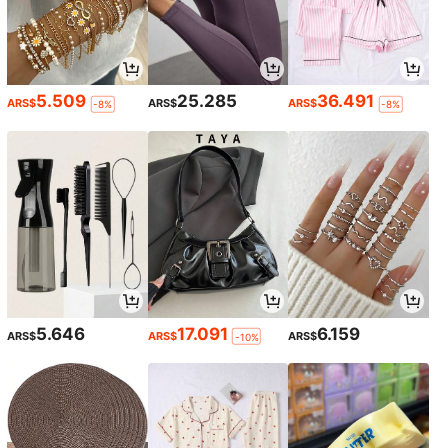
5.509
25.285
36.491
ARS$
ARS$
ARS$
-8%
-8%
5.646
17.091
6.159
ARS$
ARS$
ARS$
-10%