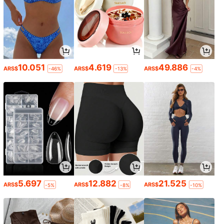
10.051
4.619
49.886
ARS$
ARS$
ARS$
-46%
-13%
-4%
5.697
12.882
21.525
ARS$
ARS$
ARS$
-5%
-8%
-10%