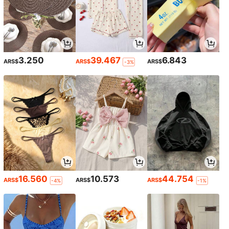
3.250
39.467
6.843
ARS$
ARS$
ARS$
-3%
16.560
10.573
44.754
ARS$
ARS$
ARS$
-4%
-1%