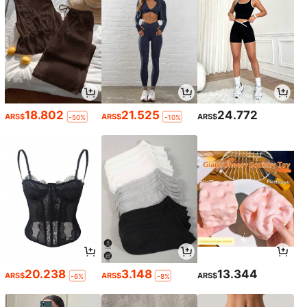
18.802
21.525
24.772
ARS$
ARS$
ARS$
-50%
-10%
20.238
3.148
13.344
ARS$
ARS$
ARS$
-6%
-8%