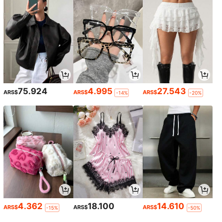
75.924
4.995
27.543
ARS$
ARS$
ARS$
-14%
-20%
4.362
18.100
14.610
ARS$
ARS$
ARS$
-15%
-50%