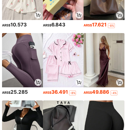
10.573
6.843
17.621
ARS$
ARS$
ARS$
-8%
25.285
36.491
49.886
ARS$
ARS$
ARS$
-8%
-4%