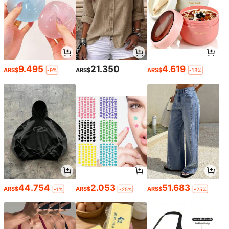
9.495
21.350
4.619
ARS$
ARS$
ARS$
-9%
-13%
44.754
2.053
51.683
ARS$
ARS$
ARS$
-1%
-25%
-25%