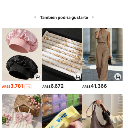
También podría gustarte
3.781
6.672
41.366
ARS$
ARS$
ARS$
-8%