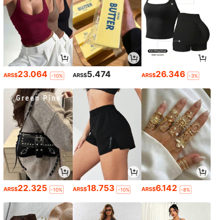
23.064
5.474
26.346
ARS$
ARS$
ARS$
-10%
-3%
22.325
18.753
6.142
ARS$
ARS$
ARS$
-10%
-10%
-8%