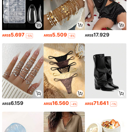
5.697
5.509
17.929
ARS$
ARS$
ARS$
-5%
-8%
6.159
16.560
71.641
ARS$
ARS$
ARS$
-4%
-1%