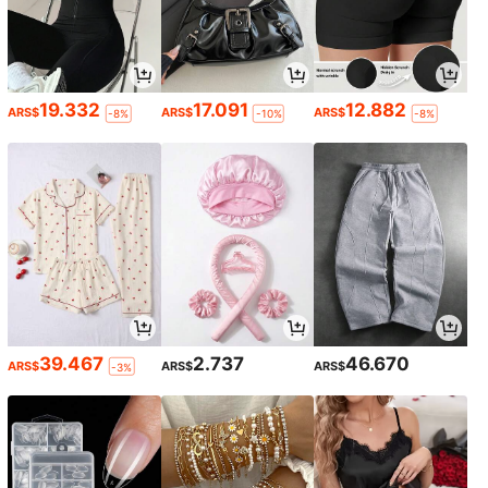
19.332
17.091
12.882
ARS$
ARS$
ARS$
-8%
-10%
-8%
39.467
2.737
46.670
ARS$
ARS$
ARS$
-3%