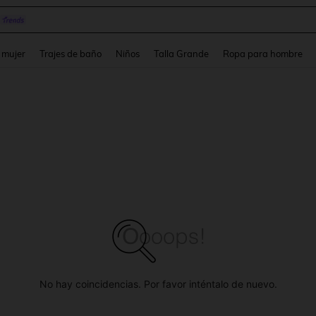
pera
and down arrow keys to navigate search Búsqueda reciente and Busca y Encuentr
 mujer
Trajes de baño
Niños
Talla Grande
Ropa para hombre
No hay coincidencias. Por favor inténtalo de nuevo.