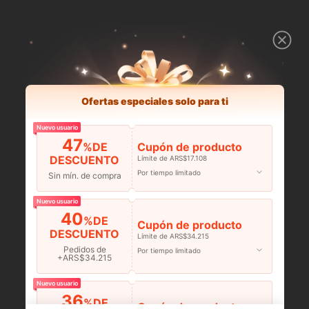
Ofertas especiales solo para ti
Nuevo usuario
47
%DE
Cupón de producto
DESCUENTO
Límite de ARS$17.108
Por tiempo limitado
Sin mín. de compra
Nuevo usuario
40
%DE
Cupón de producto
DESCUENTO
Límite de ARS$34.215
Pedidos de
Por tiempo limitado
+ARS$34.215
Nuevo usuario
36
%DE
Cupón de producto