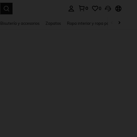
0
0
a. Press Enter to select.
Bisutería y accesorios
Zapatos
Ropa interior y ropa para dormir
Ho