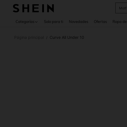
Cam
Use up 
Categorías
Solo para ti
Novedades
Ofertas
Ropa de
Página principal
Curve All Under 10
/