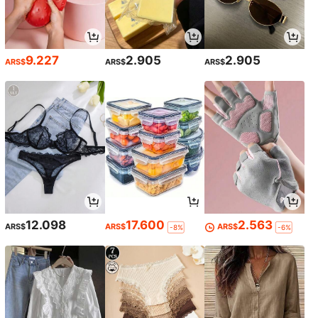
9.227
2.905
2.905
ARS$
ARS$
ARS$
12.098
17.600
2.563
ARS$
ARS$
ARS$
-8%
-6%