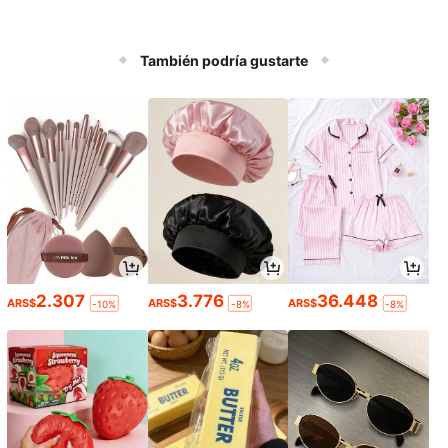
También podría gustarte
2.307
3.776
36.448
ARS$
ARS$
ARS$
-10%
-8%
-8%