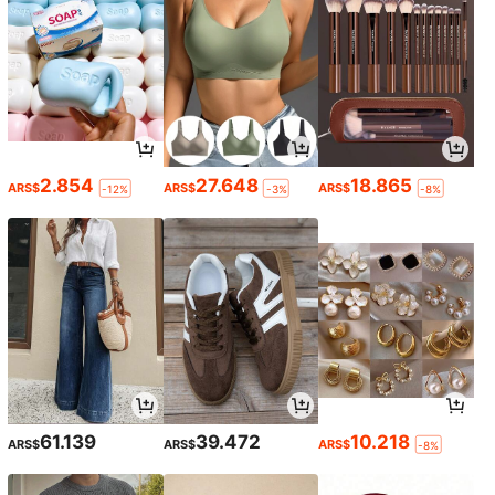
2.854
27.648
18.865
ARS$
ARS$
ARS$
-12%
-3%
-8%
61.139
39.472
10.218
ARS$
ARS$
ARS$
-8%