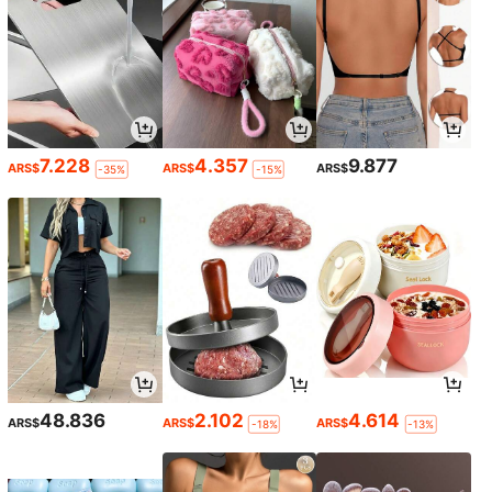
7.228
4.357
9.877
ARS$
ARS$
ARS$
-35%
-15%
48.836
2.102
4.614
ARS$
ARS$
ARS$
-18%
-13%