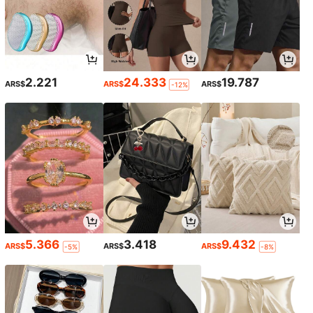
2.221
24.333
19.787
ARS$
ARS$
ARS$
-12%
5.366
3.418
9.432
ARS$
ARS$
ARS$
-5%
-8%