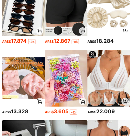
17.874
12.867
18.284
ARS$
ARS$
ARS$
-4%
-8%
13.328
3.605
22.009
ARS$
ARS$
ARS$
-4%