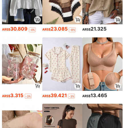
30.809
23.085
21.325
ARS$
ARS$
ARS$
-4%
-8%
3.315
39.421
13.465
ARS$
ARS$
ARS$
-3%
-3%