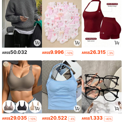
50.032
9.996
26.315
ARS$
ARS$
ARS$
-10%
-3%
29.035
20.522
1.333
ARS$
ARS$
ARS$
-10%
-4%
-40%