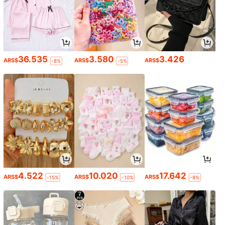
36.535
3.580
3.426
ARS$
ARS$
ARS$
-8%
-5%
4.522
10.020
17.642
ARS$
ARS$
ARS$
-15%
-10%
-8%