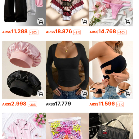
11.288
18.876
14.768
ARS$
ARS$
ARS$
-50%
-8%
-10%
2.998
17.779
11.596
ARS$
ARS$
ARS$
-30%
-3%