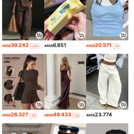
39.242
6.851
20.571
ARS$
ARS$
ARS$
-22%
-4%
26.327
49.433
23.774
ARS$
ARS$
ARS$
-5%
-5%