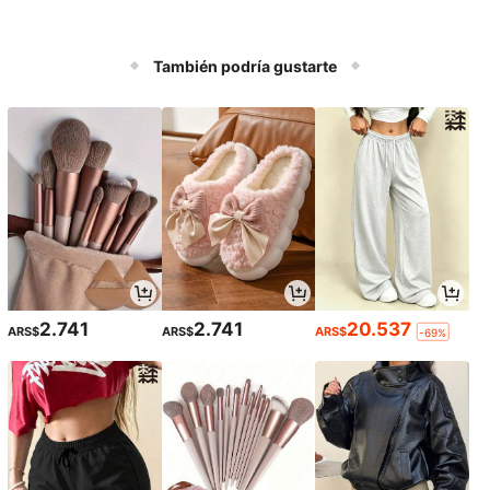
También podría gustarte
2.741
2.741
20.537
ARS$
ARS$
ARS$
-69%