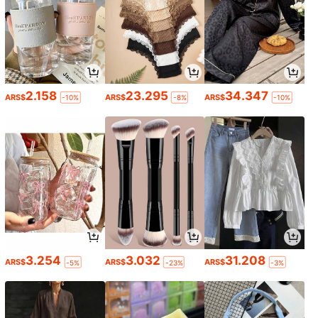
2.158
23.295
34.347
ARS$
ARS$
ARS$
-10%
-8%
-10%
3.254
3.032
31.208
ARS$
ARS$
ARS$
-5%
-23%
-3%