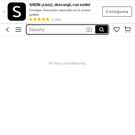
SHEIN-¡List@, descargá, con estilo!
Jeans Mujer
×
Consigue descuentos especiales en tu primer
Consíguela
pedido
Vestidos Elegantes Para Fiesta
(5,000)
Sqiushy
Botas Para Mujer
Campera De Mujer
Jeans Mujer
No hay coincidencias.
Vestidos Elegantes Para Fiesta