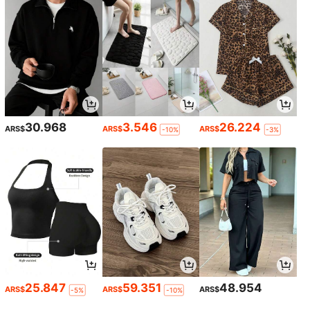
30.968
3.546
26.224
ARS$
ARS$
ARS$
-10%
-3%
25.847
59.351
48.954
ARS$
ARS$
ARS$
-5%
-10%