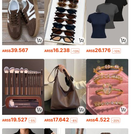
39.567
16.238
26.176
ARS$
ARS$
ARS$
-13%
-10%
19.527
17.642
4.522
ARS$
ARS$
ARS$
-5%
-8%
-20%