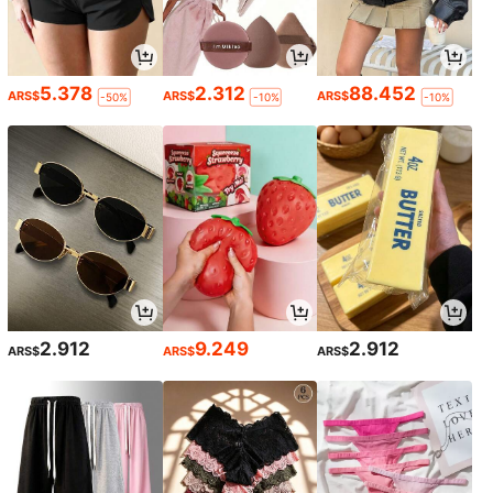
5.378
2.312
88.452
ARS$
ARS$
ARS$
-50%
-10%
-10%
2.912
9.249
2.912
ARS$
ARS$
ARS$